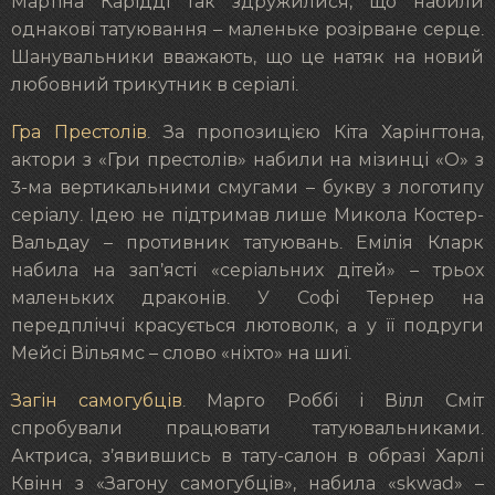
Мартіна Карідді так здружилися, що набили
однакові татуювання – маленьке розірване серце.
Шанувальники вважають, що це натяк на новий
любовний трикутник в серіалі.
Гра Престолів
. За пропозицією Кіта Харінгтона,
актори з «Гри престолів» набили на мізинці «О» з
3-ма вертикальними смугами – букву з логотипу
серіалу. Ідею не підтримав лише Микола Костер-
Вальдау – противник татуювань. Емілія Кларк
набила на зап’ясті «серіальних дітей» – трьох
маленьких драконів. У Софі Тернер на
передпліччі красується лютоволк, а у її подруги
Мейсі Вільямс – слово «ніхто» на шиї.
Загін самогубців
. Марго Роббі і Вілл Сміт
спробували працювати татуювальниками.
Актриса, з’явившись в тату-салон в образі Харлі
Квінн з «Загону самогубців», набила «skwad» –