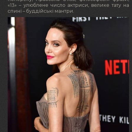
«13» – улюблене число актриси, велике тату на
спині – буддійські мантри.