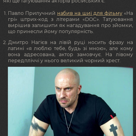
Які ще татуювання акторів російських є:
Павло Прилучний
набив на шиї для фільму
«На
грі» штрих-код з літерами «DOC». Татуювання
вирішив залишити як нагадування про зйомки,
що принесли йому популярність.
Дмитро Нагієв на лівій руці носить фразу на
латині «я люблю тебе, будь зі мною», але кому
вона адресована, актор замовчує. На лівому
передпліччі у нього великий чорний хрест.