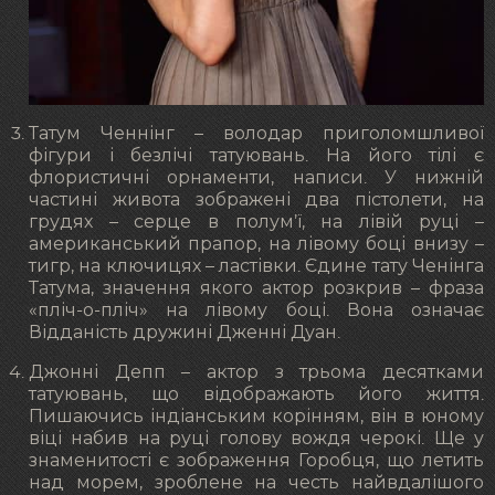
Татум Ченнінг – володар приголомшливої
фігури і безлічі татуювань. На його тілі є
флористичні орнаменти, написи. У нижній
частині живота зображені два пістолети, на
грудях – серце в полум’ї, на лівій руці –
американський прапор, на лівому боці внизу –
тигр, на ключицях – ластівки. Єдине тату Ченінга
Татума, значення якого актор розкрив – фраза
«пліч-о-пліч» на лівому боці. Вона означає
Відданість дружині Дженні Дуан.
Джонні Депп – актор з трьома десятками
татуювань, що відображають його життя.
Пишаючись індіанським корінням, він в юному
віці набив на руці голову вождя черокі. Ще у
знаменитості є зображення Горобця, що летить
над морем, зроблене на честь найвдалішого