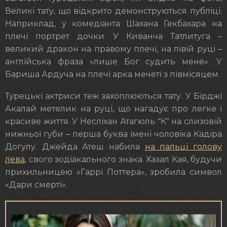
Великі тату, що відкрито демонструються публіці.
Наприклад, у комедіанта Шахана Гекбахара на
плечі портрет дочки. У Киванча Татлитуга –
великий дракон на правому плечі, на лівій руці –
англійська фраза «лише Бог судить мене». У
Бариша Ардуча на плечі арка мечеті з півмісяцем.
Турецькі актриси теж захоплюються тату. У Бірджі
Акалай метелик на руці, що нагадує про легке і
красиве життя. У Несліхан Атагюль “К” на слизовій
нижньої губи – перша буква імені чоловіка Кадіра
Догулу. Джейда Атеш набила
на пальці голову
лева
, свого зодіакального знака. Хазал Кая, будучи
прихильницею «Гаррі Поттера», зробила символ
«Дари смерті».