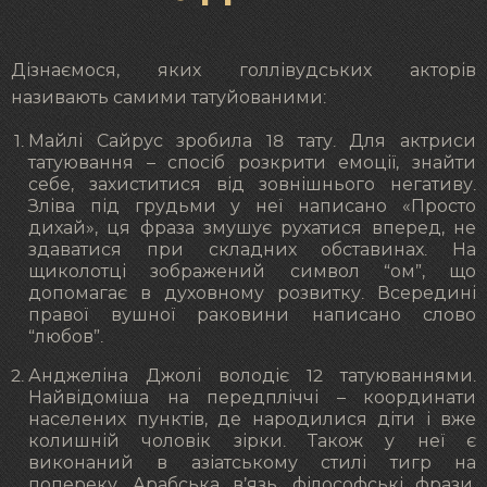
Дізнаємося, яких голлівудських акторів
називають самими татуйованими:
Майлі Сайрус зробила 18 тату. Для актриси
татуювання – спосіб розкрити емоції, знайти
себе, захиститися від зовнішнього негативу.
Зліва під грудьми у неї написано «Просто
дихай», ця фраза змушує рухатися вперед, не
здаватися при складних обставинах. На
щиколотці зображений символ “ом”, що
допомагає в духовному розвитку. Всередині
правої вушної раковини написано слово
“любов”.
Анджеліна Джолі володіє 12 татуюваннями.
Найвідоміша на передпліччі – координати
населених пунктів, де народилися діти і вже
колишній чоловік зірки. Також у неї є
виконаний в азіатському стилі тигр на
попереку, Арабська в’язь, філософські фрази,