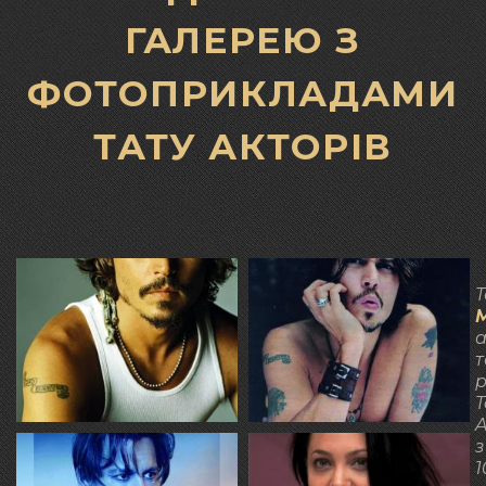
ГАЛЕРЕЮ З
ФОТОПРИКЛАДАМИ
ТАТУ АКТОРІВ
Т
а
т
р
T
A
з
1