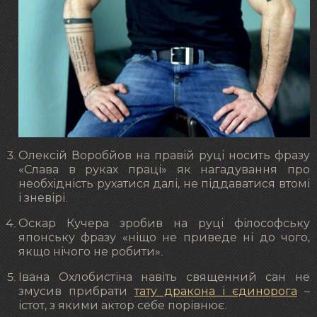
Олексій Воробйов на правій руці носить фразу
«Слава в руках праці» як нагадування про
необхідність рухатися далі, не піддаватися втомі
і зневірі.
Оскар Кучера зробив на руці філософську
японську фразу «ніщо не приведе ні до чого,
якщо нічого не робити».
Івана Охлобистіна навіть священний сан не
змусив прибрати
тату дракона і єдинорога
–
істот, з якими актор себе порівнює.