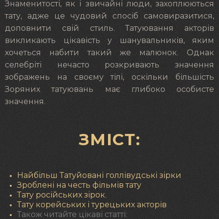
Знаменитості, як і звичайні люди, захоплюються
тату, адже це чудовий спосіб самовиразитися,
доповнити свій стиль. Татуювання акторів
викликають цікавість у шанувальників, яким
хочеться набити такий же малюнок. Однак
селебріті нечасто розкривають значення
зображень на своєму тілі, оскільки більшість
Зоряних татуювань має глибоко особисте
значення.
ЗМІСТ:
Найбільш Татуйовані голлівудські зірки
Зроблені на честь фільмів тату
Тату російських зірок.
Тату корейських і турецьких акторів
Також читайте цікаві статті: