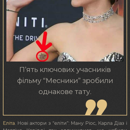
П’ять ключових учасників
фільму “Месники” зробили
однакове тату.
Еліта
. Нові актори з “еліти”: Ману Ріос, Карла Діаз і