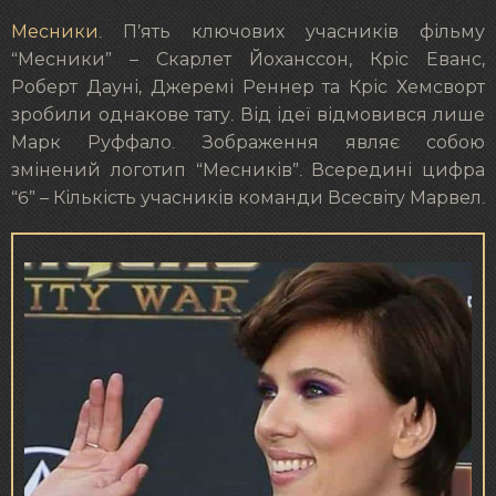
Месники
. П’ять ключових учасників фільму
“Месники” – Скарлет Йоханссон, Кріс Еванс,
Роберт Дауні, Джеремі Реннер та Кріс Хемсворт
зробили однакове тату. Від ідеї відмовився лише
Марк Руффало. Зображення являє собою
змінений логотип “Месників”. Всередині цифра
“6” – Кількість учасників команди Всесвіту Марвел.