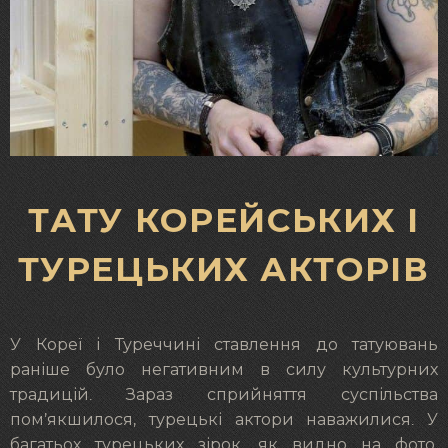
ТАТУ КОРЕЙСЬКИХ І
ТУРЕЦЬКИХ АКТОРІВ
У Кореї і Туреччині ставлення до татуювань
раніше було негативним в силу культурних
традицій. Зараз сприйняття суспільства
пом’якшилося, турецькі актори наважилися. У
багатьох турецьких зірок, як видно на фото,