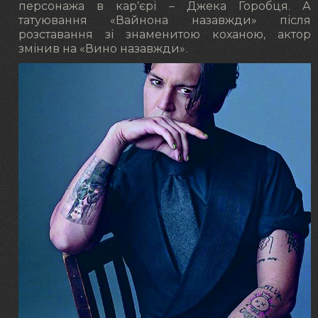
персонажа в кар’єрі – Джека Горобця. А
татуювання «Вайнона назавжди» після
розставання зі знаменитою коханою, актор
змінив на «Вино назавжди».