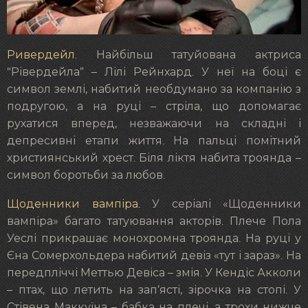
Ривердейл
. Найбільш татуйована актриса
“Рівердейла” – Лілі Рейнхард. У неї на боці є
символ землі, набитий необдумано за компанію з
подругою, а на руці – стріла, що допомагає
рухатися вперед, незважаючи на складні і
депресивні етапи життя. На пальці помітний
християнський хрест. Біля ліктя набита троянда –
символ боротьби за любов.
Щоденники вампіра.
У серіалі «Щоденники
вампіра» багато татуювання акторів. Плече Пола
Уеслі прикрашає монохромна троянда. На руці у
Єна Сомерхольдера набитий девіз «тут і зараз». На
передпліччі Меттью Девіса – змія. У Кендіс Акколи
– птах, що летить на зап’ясті, зірочка на стопі. У
Стівена Маккуїна – бабка на плечі, а трохи нижче