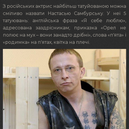
З російських актрис найбільш татуйованою можна
сміливо назвати Настасью Самбурську. У неї 5
татуювань: англійська фраза «Я себе люблю»,
адресована заздрісникам; приказка «Орел не
полює на мух – вони занадто дрібні», слова «п’ята» і
«родимка» на п’ятах, квітка на плечі.