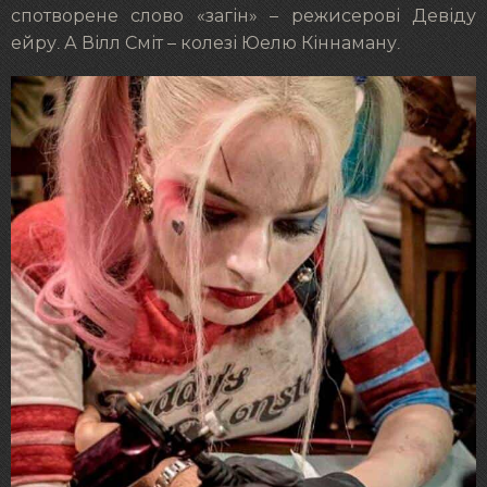
спотворене слово «загін» – режисерові Девіду
ейру. А Вілл Сміт – колезі Юелю Кіннаману.