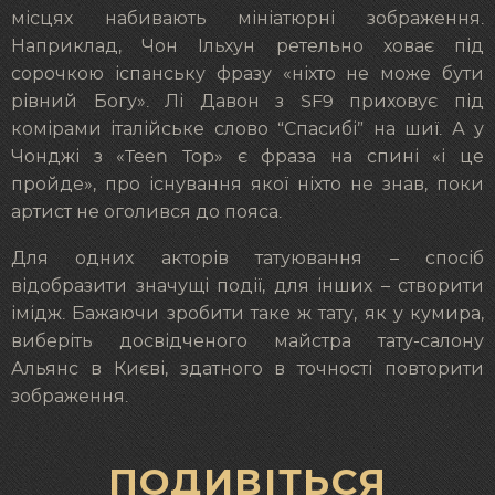
місцях набивають мініатюрні зображення.
Наприклад, Чон Ільхун ретельно ховає під
сорочкою іспанську фразу «ніхто не може бути
рівний Богу». Лі Давон з SF9 приховує під
комірами італійське слово “Спасибі” на шиї. А у
Чонджі з «Teen Top» є фраза на спині «і це
пройде», про існування якої ніхто не знав, поки
артист не оголився до пояса.
Для одних акторів татуювання – спосіб
відобразити значущі події, для інших – створити
імідж. Бажаючи зробити таке ж тату, як у кумира,
виберіть досвідченого майстра тату-салону
Альянс в Києві, здатного в точності повторити
зображення.
ПОДИВІТЬСЯ