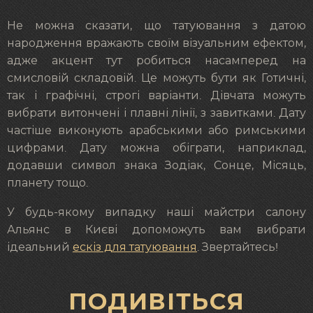
Не можна сказати, що татуювання з датою
народження вражають своїм візуальним ефектом,
адже акцент тут робиться насамперед на
смисловій складовій. Це можуть бути як Готичні,
так і графічні, строгі варіанти. Дівчата можуть
вибрати витончені і плавні лінії, з завитками. Дату
частіше виконують арабськими або римськими
цифрами. Дату можна обіграти, наприклад,
додавши символ знака Зодіак, Сонце, Місяць,
планету тощо.
У будь-якому випадку наші майстри салону
Альянс в Києві допоможуть вам вибрати
ідеальний
ескіз для татуювання
. Звертайтесь!
ПОДИВІТЬСЯ