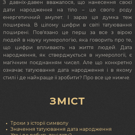
З давніх-давен вважалося, що нанесення своєї
дати народження на тіло – це свого роду
енергетичний амулет. І зараз ця думка теж
поширена. В цілому цифри в світі татуювання
поширені. Пов’язано це перш за все з вірою
людей в науку нумерологію, яка говорить про те,
що цифри впливають на життя людей. Дата
народження, як стверджується в нумерології, є
магічним поєднанням чисел. Але що конкретно
означає татуювання дата народження і в якому
стилі і де найкраще її зробити? Про все це нижче.
ЗМІСТ
Трохи з історії символу
Значення татуювання дата народження