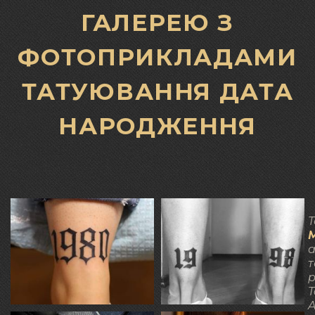
ГАЛЕРЕЮ З
ФОТОПРИКЛАДАМИ
ТАТУЮВАННЯ ДАТА
НАРОДЖЕННЯ
Т
а
т
р
T
A