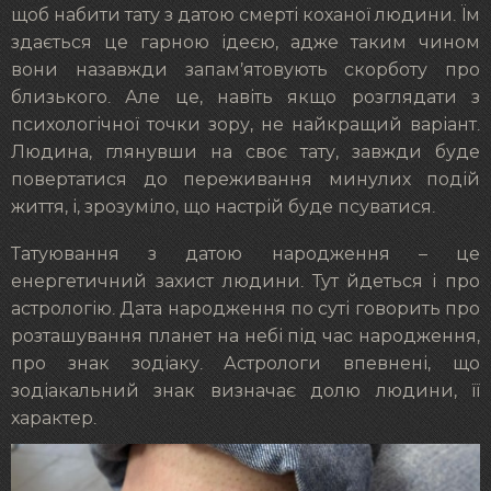
щоб набити тату з датою смерті коханої людини. Їм
здається це гарною ідеєю, адже таким чином
вони назавжди запам’ятовують скорботу про
близького. Але це, навіть якщо розглядати з
психологічної точки зору, не найкращий варіант.
Людина, глянувши на своє тату, завжди буде
повертатися до переживання минулих подій
життя, і, зрозуміло, що настрій буде псуватися.
Татуювання з датою народження – це
енергетичний захист людини. Тут йдеться і про
астрологію. Дата народження по суті говорить про
розташування планет на небі під час народження,
про знак зодіаку. Астрологи впевнені, що
зодіакальний знак визначає долю людини, її
характер.