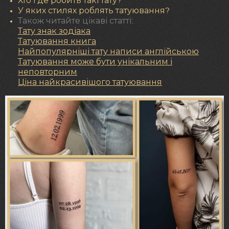
Хто і де робить такі тату?
У яких стилях роблять татуювання?
Також читайте цікаві статті:
Тату знак зодіака
Татуювання книга
Найпопулярніші тату написи англійською
Татуювання може бути унікальним і
неповторним
Ціна найкрасивішого татуювання