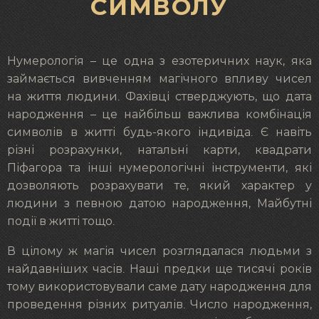
СИМВОЛУ
Нумерологія – це одна з езотеричних наук, яка
займається вивченням магічного впливу чисел
на життя людини. Фахівці стверджують, що дата
народження – це найбільш важлива комбінація
символів в житті будь-якого індивіда. Є навіть
різні розрахунки, натальні карти, квадрати
Піфагора та інші нумерологічні інструменти, які
дозволяють розрахувати те, який характер у
людини з певною датою народження, Майбутні
події в житті тощо.
В цілому ж магія чисел розглядалася людьми з
найдавніших часів. Наші предки ще тисячі років
тому використовували саме дату народження для
проведення різних ритуалів. Число народження,