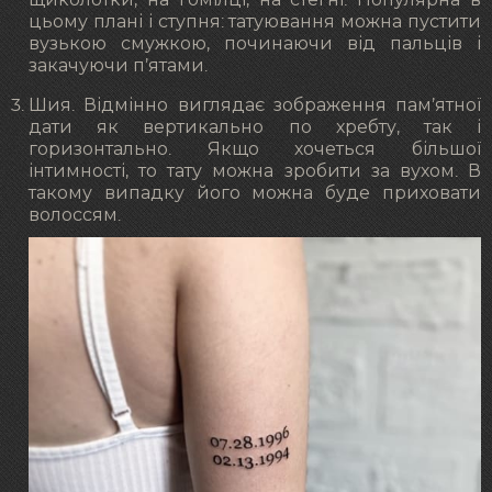
щиколотки, на гомілці, на стегні. Популярна в
цьому плані і ступня: татуювання можна пустити
вузькою смужкою, починаючи від пальців і
закачуючи п’ятами.
Шия. Відмінно виглядає зображення пам’ятної
дати як вертикально по хребту, так і
горизонтально. Якщо хочеться більшої
інтимності, то тату можна зробити за вухом. В
такому випадку його можна буде приховати
волоссям.