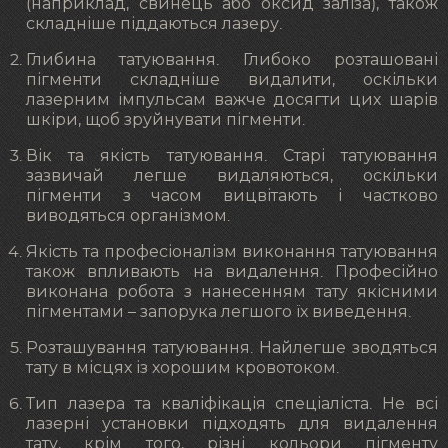
(наприклад, свинець або оксид заліза), також
складніше піддаються лазеру.
Глибина татуювання. Глибоко розташовані
пігменти складніше видалити, оскільки
лазерним імпульсам важче досягти цих шарів
шкіри, щоб зруйнувати пігменти.
Вік та якість татуювання. Старі татуювання
зазвичай легше видаляються, оскільки
пігменти з часом вицвітають і частково
виводяться організмом.
Якість та професіоналізм виконання татуювання
також впливають на видалення. Професійно
виконана робота з нанесенням тату якісними
пігментами – запорука легшого їх виведення.
Розташування татуювання. Найлегше зводяться
тату в місцях із хорошим кровотоком.
Тип лазера та кваліфікація спеціаліста. Не всі
лазерні установки підходять для видалення
тату, крім того, різні кольори пігменту