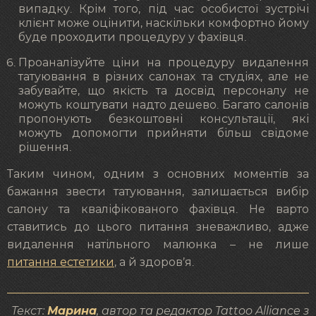
випадку. Крім того, під час особистої зустрічі
клієнт може оцінити, наскільки комфортно йому
буде проходити процедуру у фахівця.
Проаналізуйте ціни на процедуру видалення
татуювання в різних салонах та студіях, але не
забувайте, що якість та досвід персоналу не
можуть коштувати надто дешево. Багато салонів
пропонують безкоштовні консультації, які
можуть допомогти прийняти більш свідоме
рішення.
Таким чином, одним з основних моментів за
бажання звести татуювання, залишається вибір
салону та кваліфікованого фахівця. Не варто
ставитись до цього питання зневажливо, адже
видалення натільного малюнка – не лише
питання естетики
, а й здоров’я.
Текст:
Марина
, автор та редактор Tattoo Alliance з