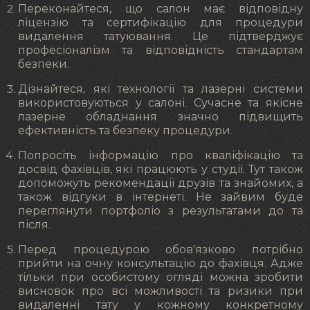
Переконайтеся, що салон має відповідну
ліцензію та сертифікацію для процедури
видалення татуювання. Це підтверджує
професіоналізм та відповідність стандартам
безпеки.
Дізнайтеся, які технології та лазерні системи
використовуються у салоні. Сучасне та якісне
лазерне обладнання значно підвищить
ефективність та безпеку процедури.
Попросіть інформацію про кваліфікацію та
досвід фахівців, які працюють у студії. Тут також
допоможуть рекомендації друзів та знайомих, а
також відгуки в інтернеті. Не зайвим буде
переглянути портфоліо з результатами до та
після.
Перед процедурою обов’язково потрібно
прийти на очну консультацію до фахівця. Адже
тільки при особистому огляді можна зробити
висновок про всі можливості та ризики при
видаленні тату у кожному конкретному