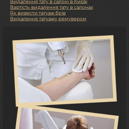
Видалення тату в салоні в Києві
Вартість видалення тату в салонах
Як вивести татуаж брів
Видалення татуажу ремувером