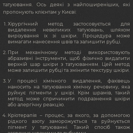
татуювання. Ось деякі з найпоширеніших, які
пропонують клієнтам у Києві:
Хірургічний метод застосовується для
видалення невеликих татуювань, шляхом
вирізування їх зі шкіри. Процедура може
вимагати нанесення швів та залишити рубці.
При механічному методі використовують
абразивні інструменти, щоб фізично видалити
верхній шар шкіри з татуюванням. Цей метод
може залишити рубці та змінити текстуру шкіри.
У процесі хімічного видалення, фахівець
наносить на татуювання хімічну речовину, яка
руйнує пігменти у шкірі. Крім шрамів, такий
метод може спричинити подразнення шкіри
або алергічну реакцію.
Кріотерапія – процес, за якого, за допомогою
рідкого азоту заморожується та руйнується
пігмент у татуюванні. Такий спосіб також