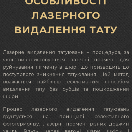
ОСОБЛИВОСТІ
ЛАЗЕРНОГО
ВИДАЛЕННЯ ТАТУ
Лазерне видалення татуювань – процедура, за
якої використовуються лазерні промені для
руйнування пігменту в шкірі, що призводить до
поступового зникнення татуювання. Цей метод
вважається найбільш ефективним способом
видалення тату без рубців та пошкодження
шкіри.
Процес лазерного видалення татуювань
ґрунтується на принципі селективного
фототермолізу. Лазерні промені різних довжин
хвиль йдуть через верхні шари шкіри і