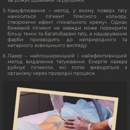
загрожує шрамами та рубцями.
Камуфлювання – метод, у якому поверх тату
наноситься пігмент тілесного кольору,
створюючи ефект «тонального крему». Однак
бежевий пігмент не завжди може перекрити
більш темні та багатобарвні тату, а нашарування
фарби призводить до неприродного та
негарного зовнішнього вигляду.
Лазер – найпоширеніший і найефективніший
метод видалення татуювання. Енергія лазера
руйнує пігменти, які потім виводяться з
організму через природні процеси.