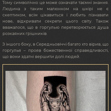
Тому символічно це може означати таємні знання.
Людина з таким малюнком на шкірі не є
скептиком, всім цікавиться і любить пізнавати
нове, відкривати секрети цього світу. Також
вважалося, що в горгулью перетворюється душа
розкаяних грішників.
З іншого боку, в Середньовіччі багато хто вірив, що
горгулья – прояв божественної справедливості,
що вони здатні вершити долі людей.