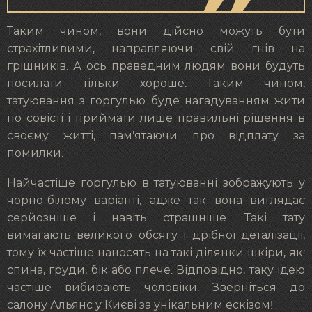
Таким чином, вони дійсно можуть бути
страхітливими, направляючи свій гнів на
грішників. А ось праведним людям вони будуть
посилати тільки хороше. Таким чином,
татуювання з горгулью буде нагадуванням жити
по совісті і приймати лише правильні рішення в
своєму житті, пам’ятаючи про відплату за
помилки.
Найчастіше горгулью в татуюванні зображують у
чорно-білому варіанті, адже так вона виглядає
серйозніше і навіть страшніше. Такі тату
вимагають великого обсягу і дрібної деталізації,
тому їх частіше наносять на такі ділянки шкіри, як:
спина, груди, бік або плече. Відповідно, таку ідею
частіше вибирають чоловіки. Зверніться до
салону Альянс у Києві за унікальним ескізом!