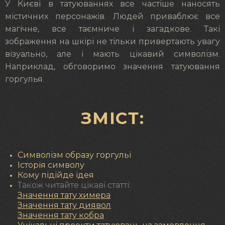
У Києві в татуюваннях все частіше наносять
містичних персонажів. Людей приваблює все
магічне, все таємниче і загадкове. Такі
зображення на шкірі не тільки привертають увагу
візуально, але і мають цікавий символізм.
Наприклад, обговоримо значення татуювання
горгулья.
ЗМІСТ:
Символізм образу горгульї
Історія символу
Кому підійде ідея
Також читайте цікаві статті:
Значення тату химера
Значення тату диявол
Значення тату кобра