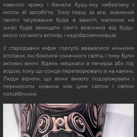
навколо храму і бачили будь-яку небезпеку і
могли їй запобігти. Тому перш за все, значення
такого татуювання буде в захисті, малюнок на
шкірі буде захищати свого власника від будь-
якого поганого впливу і недоброзичливців.
У стародавніх міфах горгулії вважалися нічними
істотами, які боялися сонячного світла, і тому були
активні вночі. Вдень мешкали в печерах або під
водою, тому що сонце перетворювало їх на камінь.
Люди вірили, що вони вміють подорожувати і
переносити новини між цим світом і світом
потойбічним.