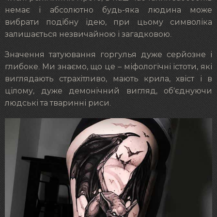
немає і абсолютно будь-яка людина може
вибрати подібну ідею, при цьому символіка
залишається незвичайною і загадковою.
Значення татуювання горгулья дуже серйозне і
глибоке. Ми знаємо, що це – міфологічні істоти, які
виглядають страхітливо, мають крила, хвіст і в
цілому, дуже демонічний вигляд, об’єднуючи
людські та тваринні риси.