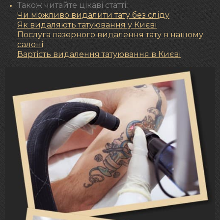
Також читайте цікаві статті:
Чи можливо видалити тату без сліду
Як видаляють татуювання у Києві
Послуга лазерного видалення тату в нашому
салоні
Вартість видалення татуювання в Києві