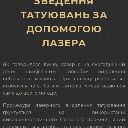
ЗВЕДЕННЯ
ТАТУЮВАНЬ ЗА
ДОПОМОГОЮ
ЛАЗЕРА
Як говорилося вище, лазер є на сьогоднішній
день найдієвішим способом видалення
небажаного малюнка. При пошуку рішення, як
позбутися тату, багато жителів Києва вдаються
саме до цього методу.
Процедура лазерного видалення татуювання
ґрунтується на використанні
високоенергетичного лазерного променя, який
спрямовується на область з татуюванням. Лазерні