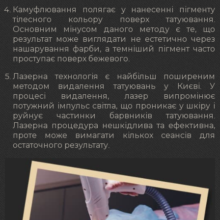
Камуфлювання полягає у нанесенні пігменту
тілесного кольору поверх татуювання.
Основним мінусом даного методу є те, що
результат може виглядати не естетично через
нашарування фарби, а темніший пігмент часто
проступає поверх бежевого.
Лазерна технологія є найбільш поширеним
методом видалення татуювань у Києві. У
процесі видалення, лазер випромінює
потужний імпульс світла, що проникає у шкіру і
руйнує частинки барвників татуювання.
Лазерна процедура нешкідлива та ефективна,
проте може вимагати кількох сеансів для
остаточного результату.