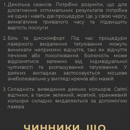
Декілька сеансів. Потрібно розуміти, що для
досягнення оптимальних результатів потрібна
не одна і навіть дві процедури. Це, у свою чергу,
вимагатиме тривалого часу та підвищить
вартість послуги.
Біль та дискомфорт. Під час процедури
лазерного видалення татуювання можуть
виникати неприємні відчуття, такі як відчуття
печіння або поколювання. Болючість може
відрізнятися залежно від індивідуальної
чутливості та розташування татуювання. У
деяких випадках застосовується місцеве
знеболювальне у вигляді кремів або мазей.
Складність виведення деяких кольорів. Світлі
відтінки, а також зелений, жовтий, оранжевий
кольори складно видаляються за допомогою
лазера.
ЧИННИКИ, ЩО