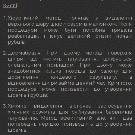
Києві
:
Хірургічний метод полягає у видаленні
верхнього шару шкіри разом із малюнком. Після
процедури може бути потрібна тривала
реабілітація, і існує великий ризик появи
рубців.
Дермабразія. При цьому методі поверхня
шкіри, що містить татуювання, шліфується
спеціальним приладом. При цьому може
знадобитися кілька походів до салону для
досягнення кінцевого результату, а
відновлення шкіри займе деякий час. Крім того,
процедура може призвести до утворення
шрамів і рубців.
Хімічне видалення включає застосування
хімічних розчинів для руйнування барвників
татуювання. Метод ефективний, але, як і два
попередні, нерідко призводить до утворення
шрамів.