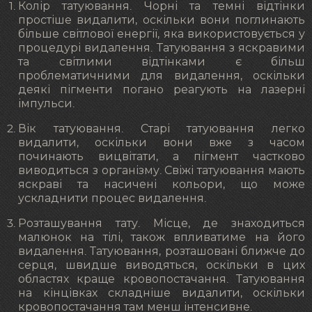
Колір татуювання. Чорні та темні відтінки
простіше видалити, оскільки вони поглинають
більше світлової енергії, яка використовується у
процедурі видалення. Татуювання з яскравими
та світлими відтінками є більш
проблематичними для видалення, оскільки
деякі пігменти погано реагують на лазерні
імпульси.
Вік татуювання. Старі татуювання легко
видалити, оскільки вони вже з часом
починають вицвітати, а пігмент частково
виводиться з організму. Свіжі татуювання мають
яскраві та насичені кольори, що може
ускладнити процес видалення.
Розташування тату. Місце, де знаходиться
малюнок на тілі, також впливатиме на його
видалення. Татуювання, розташовані ближче до
серця, швидше виводяться, оскільки в цих
областях краще кровопостачання. Татуювання
на кінцівках складніше видалити, оскільки
кровопостачання там менш інтенсивне.