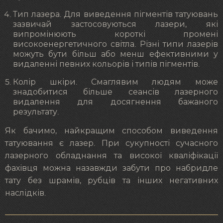
Тип лазера. Для виведення пігментів татуювань
зазвичай застосовуються лазери, які
випромінюють короткі промені
високоенергетичного світла. Різні типи лазерів
можуть бути більш або менш ефективними у
видаленні певних кольорів і типів пігментів.
Колір шкіри. Смаглявим людям може
знадобитися більше сеансів лазерного
видалення для досягнення бажаного
результату.
Як бачимо, найкращим способом виведення
татуювання є лазер. При сукупності сучасного
лазерного обладнання та високої кваліфікації
фахівця можна назавжди забути про набридле
тату без шрамів, рубців та інших негативних
наслідків.