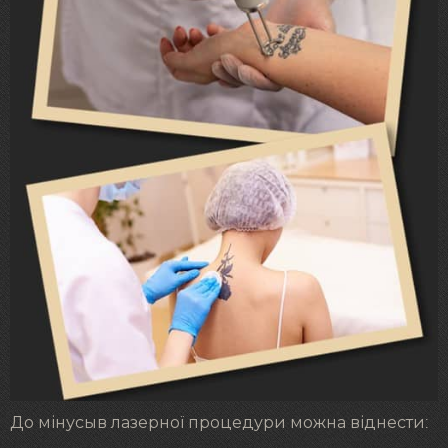
До мінусыв лазерної процедури можна віднести: