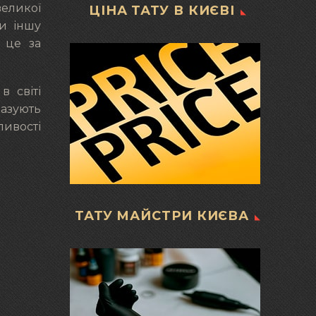
великої
ЦІНА ТАТУ В КИЄВІ
ли іншу
 це за
 світі
казують
ливості
ТАТУ МАЙСТРИ КИЄВА