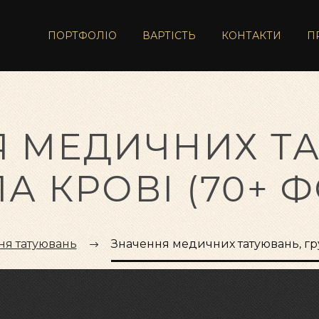
ПОРТФОЛІО
ВАРТІСТЬ
КОНТАКТИ
П
 МЕДИЧНИХ Т
А КРОВІ (70+ 
ня татуювань
Значення медичних татуювань, гру