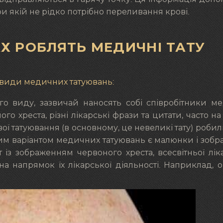
и якій не рідко потрібно переливання крові.
Х РОБЛЯТЬ МЕДИЧНІ ТАТУ
 види медичних татуювань:
ого виду, зазвичай наносять собі співробітники м
о хреста, різні лікарські фрази та цитати, часто на 
свої татуювання (в основному, це невеликі тату) робил
ним варіантом медичних татуювань є малюнки і зоб
з зображенням червоного хреста, всесвітньої лік
ь на напрямок їх лікарської діяльності. Наприклад, 