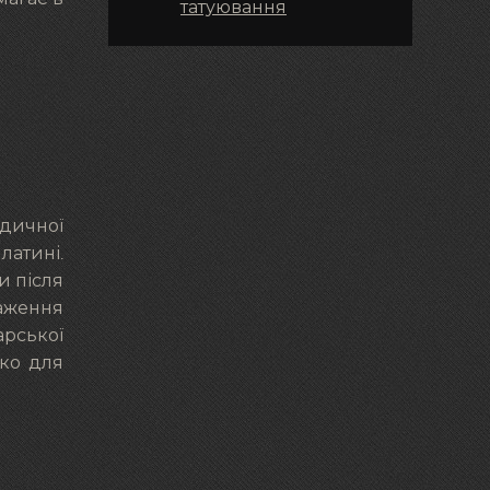
татуювання
едичної
латині.
и після
раження
арської
око для