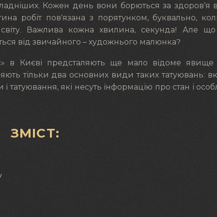
кладніших. Кожен день вони борються за здоров’я 
стина робіт пов’язана з порятунком, буквально, ко
світу. Важлива кожна хвилина, секунда! Але що
яється від звичайного – художнього малюнка?
» в Києві предсталяють ще мало відоме явище в
іляють тільки два основних види таких татуювань: в
 татуювання, які несуть інформацію про стан і особ
ЗМІСТ:
у