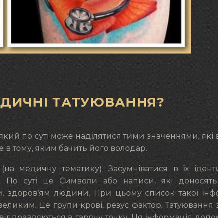
ЕДИЧНІ ТАТУЮВАННЯ?
 який по суті може наділятися тими значеннями, які 
е в тому, яким бачить його володар.
на медичну тематику). Засумніватися в їх ідент
 По суті це Символи або написи, які доносять
и, здоров’ям людини. При цьому список такої інф
великим. Це групи крові, резус фактор. Татуювання
ідправляються в гарячу точку. Ця інформація допо