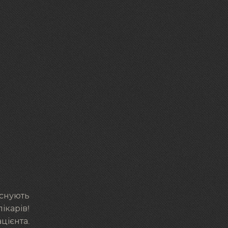
існують
ікарів!
цієнта.