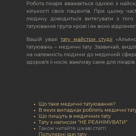
Робота лікаря вважається однією з найс
кількості своїх пацієнтів. При цьому ча
людину доводиться витягувати з того 
татуювання група крові і як воно відрізн
Вашій увазі
тату майстри студії
«Альянс
татуювань – медичні тату. Зазвичай, вид
на належність людини до медичній сфери і
здоров’я її носія, важливу саме для лікарів.
Що таке медичні татуювання?
В яких випадках роблять медичні тат
Що пишуть в медичних тату
Тату з написом “НЕ РЕАНІМУВАТИ”
Також читайте цікаві статті:
Популярні ідеї тату