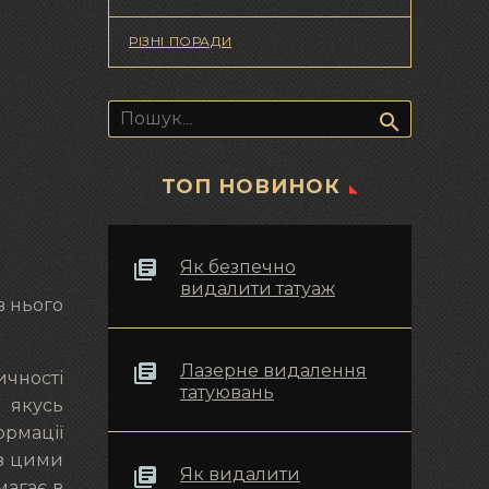
РІЗНІ ПОРАДИ
Пошук:
ТОП НОВИНОК
Як безпечно
видалити татуаж
в нього
Лазерне видалення
ичності
татуювань
 якусь
ормації
 з цими
Як видалити
магає в