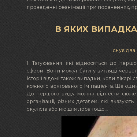
проведенні реанімації при пораненнях, пр
В ЯКИХ ВИПАДКА
Існує два
1. Татуювання, які відносяться до перш
сфери! Вони можут бути у вигляді червоног
Історії відомі також випадки, коли лікарі 
кожного врятованого їм пацієнта. Ще од
До першого виду можна віднести сюжет і
організації, різних деталей, які вказуют
окуліста або ніс для лора тощо…