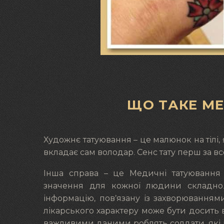
ЩО ТАКЕ М
Художнє татуювання – це малюнок на тілі,
вкладає сам володар. Сенс тату перш за вс
Інша справа – це Медичні татуювання (
значення для кожної людини складно.
інформацію, пов’язану із захворюванням
лікарського характеру може бути досить 
важливими даними роблять солдати, які в