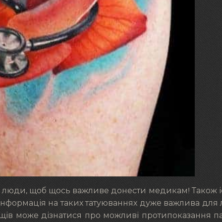
обі люди, щоб щось важливе донести медикам! Також 
 Інформація на таких татуюваннях дуже важлива для л
щів може дізнатися про можливі протипоказання па