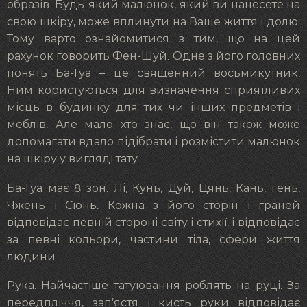
образів. Будь-який малюнок, який ви нанесете на
свою шкіру, може вплинути на Ваше життя і долю.
Тому варто ознайомитися з тим, що на цей
рахунок говорить Фен-Шуй. Одне з його головних
понять Ба-Гуа – це священний восьмикутник.
Ним користуються для визначення сприятливих
місць в будинку для тих чи інших предметів і
меблів. Але мало хто знає, що він також може
допомагати вдало підібрати і розмістити малюнок
на шкіру у вигляді тату.
Ба-Гуа має 8 зон: Лі, Кунь, Дуй, Цянь, Кань, гень,
Чжень і Сюнь. Кожна з його сторін і граней
відповідає певній стороні світу і стихії, і відповідає
за певні кольори, частини тіла, сфери життя
людини.
Рука. Найчастіше татуювання роблять на руці. За
передпліччя, зап’ястя і кисть руки відповідає