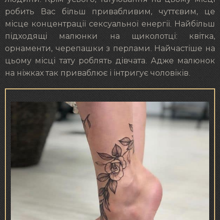
робить Вас більш привабливим, чуттєвим, це
місце концентрації сексуальної енергії. Найбільш
підходящі малюнки на щиколотці: квітка,
орнаменти, черепашки з перлами. Найчастіше на
цьому місці тату роблять дівчата. Адже малюнок
на ніжках так приваблює і інтригує чоловіків.