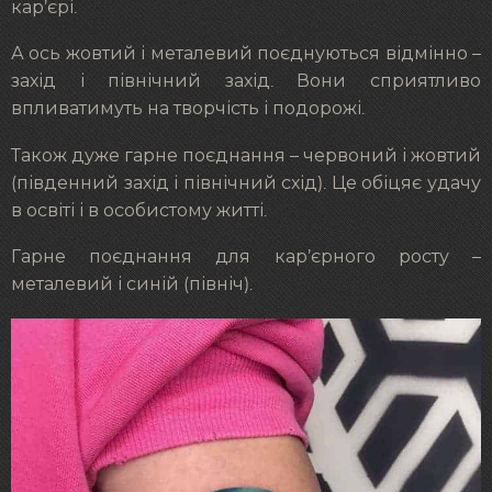
кар’єрі.
А ось жовтий і металевий поєднуються відмінно –
захід і північний захід. Вони сприятливо
впливатимуть на творчість і подорожі.
Також дуже гарне поєднання – червоний і жовтий
(південний захід і північний схід). Це обіцяє удачу
в освіті і в особистому житті.
Гарне поєднання для кар’єрного росту –
металевий і синій (північ).