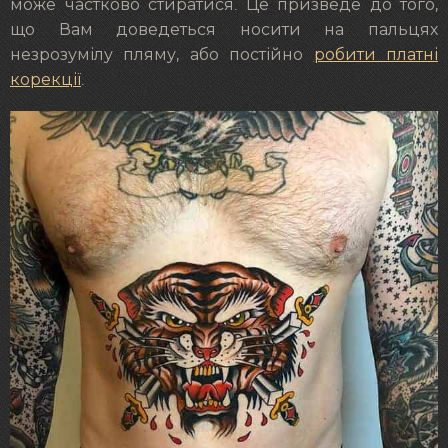
може частково стиратися. Це призведе до того,
що Вам доведеться носити на пальцях
незрозумілу пляму, або постійно
робити платні
корекції
.