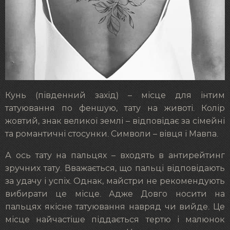
Кунь (південний захід) – місце для інтим
татуювання по феншую, тату на животі. Колір
жовтий, знак великої землі – відповідає за сімейні
та романтичні стосунки. Символи – вівця і Мавпа.
А ось тату на пальцях – входять в антирейтинг
зручних тату. Вважається, що пальці відповідають
за удачу і успіх. Однак, майстри не рекомендують
вибирати це місце. Адже Довго носити на
пальцях якісне татуювання навряд чи вийде. Це
місце найчастіше піддається тертю і малюнок