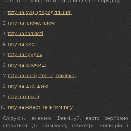
ТОП-10 популярних місць для тату (по порядку):
тату на руці (передпліччя)
тату на плече, плечі
тату на зап’ясті
тату на кисті
тату на грудях
тату на ключиці
тату на нозі (стегно, гомілка)
тату на шиї, шию
тату на спині
тату на животі та інтим тату
Слідуючи вченню Фен-Шуй, варто серйозно
ставиться до символів, геометрії, кольорів і