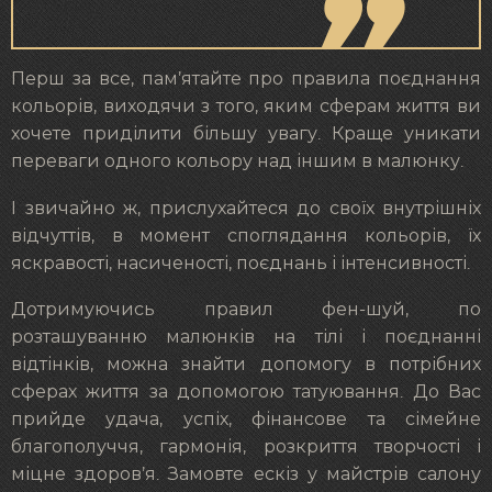
Перш за все, пам’ятайте про правила поєднання
кольорів, виходячи з того, яким сферам життя ви
хочете приділити більшу увагу. Краще уникати
переваги одного кольору над іншим в малюнку.
І звичайно ж, прислухайтеся до своїх внутрішніх
відчуттів, в момент споглядання кольорів, їх
яскравості, насиченості, поєднань і інтенсивності.
Дотримуючись правил фен-шуй, по
розташуванню малюнків на тілі і поєднанні
відтінків, можна знайти допомогу в потрібних
сферах життя за допомогою татуювання. До Вас
прийде удача, успіх, фінансове та сімейне
благополуччя, гармонія, розкриття творчості і
міцне здоров’я. Замовте ескіз у майстрів салону