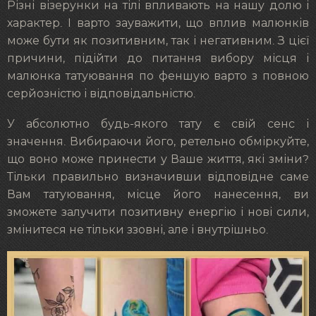
Різні візерунки на тілі впливають на нашу долю і
характер. І варто зауважити, що вплив малюнків
може бути як позитивним, так і негативним. З цієї
причини, підійти до питання вибору місця і
малюнка татуювання по феншую варто з повною
серйозністю і відповідальністю.
У абсолютно будь-якого тату є свій сенс і
значення. Вибираючи його, ретельно обміркуйте,
що воно може принести у Ваше життя, які зміни?
Тільки правильно визначивши відповідне саме
Вам татуювання, місце його нанесення, ви
зможете залучити позитивну енергію і нові сили,
змінитеся не тільки ззовні, але і внутрішньо.