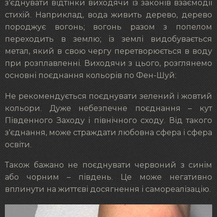
з’єднувати відтінки виходячи із законів взаємодії
стихій. Наприклад, вода живить дерево, дерево
породжує вогонь; вогонь разом з попелом
переходить в землю; із землі видобувається
метал, який в свою чергу перетворюється в воду
при розплавленні. Виходячи з цього, розглянемо
основні поєднання кольорів по Фен-Шуй:
Не рекомендується поєднувати зелений і жовтий
кольори. Дуже небезпечне поєднання – кут
Південного Заходу і північного сходу. Від такого
з’єднання, може страждати любовна сфера і сфера
освіти.
Також бажано не поєднувати червоний з синім
або чорним – південь. Це може негативно
вплинути на життєві досягнення і самореалізацію.