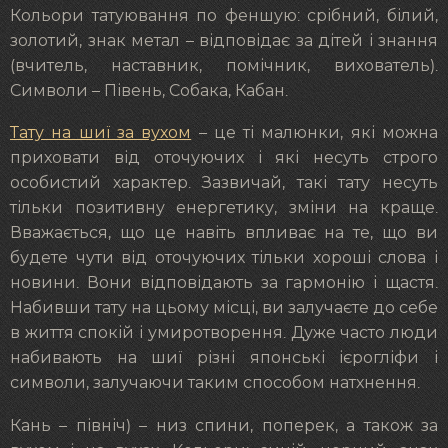
Кольори татуювання по феншую: срібний, білий,
золотий, знак метал – відповідає за дітей і знання
(вчитель, наставник, помічник, вихователь).
Символи – Півень, Собака, Кабан.
Тату на шиї за вухом
– це ті малюнки, які можна
приховати від оточуючих і які несуть строго
особистий характер. Зазвичай, такі тату несуть
тільки позитивну енергетику, зміни на краще.
Вважається, що це навіть впливає на те, що ви
будете чути від оточуючих тільки хороші слова і
новини. Вони відповідають за гармонію і щастя.
Набивши тату на цьому місці, ви залучаєте до себе
в життя спокій і умиротворення. Дуже часто люди
набивають на шиї різні японські ієрогліфи і
символи, залучаючи таким способом натхнення.
Кань – північ) – низ спини, поперек, а також за