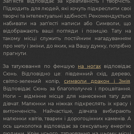
Зап’ястя відповідає за креативність і творчість.
Підходить для людей, які хочуть підкреслити свої
творчі та інтелектуальні здібності. Рекомендується
набивати на зап’ясті написи або Символи, що
відображають ваші погляди і позицію. Тату на
такому місці служить постійним нагадуванням
про мету і зміни, до яких, на Вашу думку, потрібно
прагнути.
За татуювання по феншую
на ногах
відповідає
Сюнь. Відповідно це: південний схід, дерево,
світло-зелений колір,
символи дракон і Змія
.
Відповідає Сюнь за благополуччя і процвітання.
Ноги – відмінне місце для нанесення тату для
дівчат. Малюнки на ніжках підкреслять їх красу і
витонченість. Найчастіше, дівчата вибирають
малюнки квітів, тварин і дорогоцінних каменів. А
ось щиколотка відповідає за сексуальну енергію
людини. Крім усього, татуювання на цьому місці