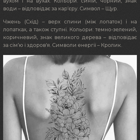
вухом і на вухах. Кольори: синій, чорний, знак
води – відповідає за кар’єру. Символ – Щур.
Чжень (Схід) – верх спини (між лопаток) і на
лопатках, а також ступні. Кольори: темно-зелений,
коричневий, знак великого дерева – відповідає
за сім’ю і здоров’я. Символи енергії – Кролик.