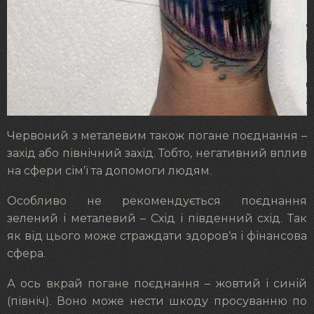
Червоний з металевим також погане поєднання –
захід або північний захід. Тобто, негативний вплив
на сфери сім’ї та допомоги людям.
Особливо не рекомендується поєднання
зелений і металевий – Схід і південний схід. Так
як від цього може страждати здоров’я і фінансова
сфера.
А ось вкрай погане поєднання – жовтий і синій
(північ). Воно може нести шкоду просуванню по