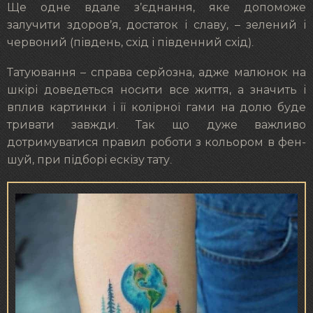
Ще одне вдале з’єднання, яке допоможе
залучити здоров’я, достаток і славу, – зелений і
червоний (південь, схід і південний схід).
Татуювання – справа серйозна, адже малюнок на
шкірі доведеться носити все життя, а значить і
вплив картинки і її колірної гами на долю буде
тривати завжди. Так що дуже важливо
дотримуватися правил роботи з кольором в фен-
шуй, при підборі ескізу тату.