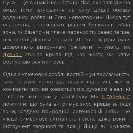
Рука – це динамічна частина тіла, яка завжди на
виду, тому татуювання на руку додає образу
родзинку, роблячи його неповторним. Шкіра тут
еластична, з помірним рівнем болючості: м’які
зони, як біцепс чи плече переносять сеанс легше,
ніж кістяні ділянки на кисті. До того ж, рухи руки
дозволяють візерункам “оживати” – уявіть, як
дракон
згинає крила під час жесту, чи квіти
розпускаються при русі.
Одна з ключових особливостей – універсальність.
тату на руку легко адаптувати під стиль життя:
компактні мотиви ховаються під рукавом, а великі
– стають акцентом у casual-луку. Ми
в “Альянсі”
помітили, що рука витримує знос краще за інші
зони, завдяки природній регенерації шкіри. Це
місце символізує активність і силу, адже руки –
інструмент творчості та праці. Якщо ви шукаєте