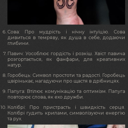
Сова: Про мудрість і нічну інтуїцію. Сова
дивиться в темряву, як душа в себе, додаючи
глибини.
Павич: Уособлює гордість і розкіш. Хвіст павича
розгортається, як фанфари, для креативних
натур.
Горобець: Символ простоти та радості. Горобець
цвірінькає, нагадуючи про щастя в дрібницях.
Папуга: Втілює комунікацію та оптимізм. Папуга
повторює слова, як ехо дружби.
Колібрі: Про пристрасть і швидкість серця.
Колібрі гудить крилами, символізуючи енергію
та рух.