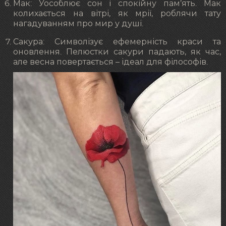
Мак: Уособлює сон і спокійну пам’ять. Мак
колихається на вітрі, як мрії, роблячи тату
нагадуванням про мир у душі.
Сакура: Символізує ефемерність краси та
оновлення. Пелюстки сакури падають, як час,
але весна повертається – ідеал для філософів.