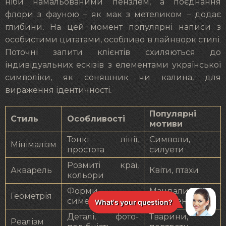
ніби намальованими пензлем, а поєднання
флори з фауною – як мак з метеликом – додає
глибини. На цей момент популярні написи з
особистими цитатами, особливо в лайнворк стилі.
Поточні запити клієнтів схиляються до
індивідуальних ескізів з елементами української
символіки, як соняшник чи калина, для
вираження ідентичності.
Популярні
Стиль
Особливості
мотиви
Тонкі лінії,
Символи,
Мінімалізм
простота
силуети
Розмиті краї,
Акварель
Квіти, птахи
кольори
Форми,
Мандали,
Геометрія
симетрія
орнаменти
Деталі, фото-
Тварини,
Реалізм