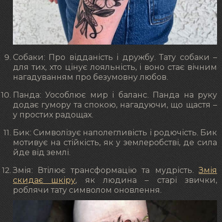
Собаки: Про відданість і дружбу. Тату собаки –
для тих, хто цінує лояльність, і воно стає вічним
нагадуванням про безумовну любов.
Панда: Уособлює мир і баланс. Панда на руку
додає гумору та спокою, нагадуючи, що щастя –
у простих радощах.
Бик: Символізує наполегливість і родючість. Бик
мотивує на стійкість, як у землеробстві, де сила
йде від землі.
Змія: Втілює трансформацію та мудрість.
Змія
скидає шкіру
, як людина – старі звички,
роблячи тату символом оновлення.