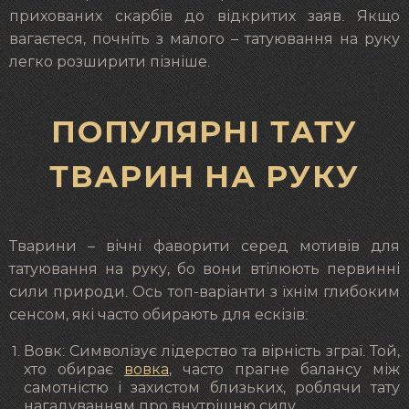
прихованих скарбів до відкритих заяв. Якщо
вагаєтеся, почніть з малого – татуювання на руку
легко розширити пізніше.
ПОПУЛЯРНІ ТАТУ
ТВАРИН НА РУКУ
Тварини – вічні фаворити серед мотивів для
татуювання на руку, бо вони втілюють первинні
сили природи. Ось топ-варіанти з їхнім глибоким
сенсом, які часто обирають для ескізів:
Вовк: Символізує лідерство та вірність зграї. Той,
хто обирає
вовка
, часто прагне балансу між
самотністю і захистом близьких, роблячи тату
нагадуванням про внутрішню силу.