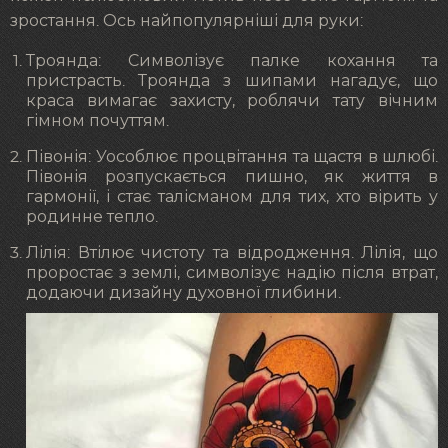
зростання. Ось найпопулярніші для руки:
Троянда: Символізує палке кохання та
пристрасть. Троянда з шипами нагадує, що
краса вимагає захисту, роблячи тату вічним
гімном почуттям.
Півонія: Уособлює процвітання та щастя в шлюбі.
Півонія розпускається пишно, як життя в
гармонії, і стає талісманом для тих, хто вірить у
родинне тепло.
Лілія: Втілює чистоту та відродження. Лілія, що
проростає з землі, символізує надію після втрат,
додаючи дизайну духовної глибини.