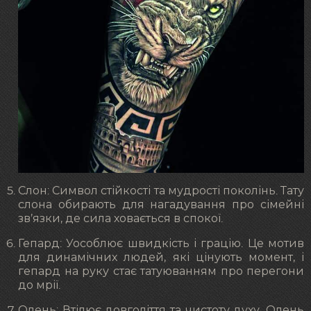
Слон: Символ стійкості та мудрості поколінь. Тату
слона обирають для нагадування про сімейні
зв’язки, де сила ховається в спокої.
Гепард: Уособлює швидкість і грацію. Це мотив
для динамічних людей, які цінують момент, і
гепард на руку стає татуюванням про перегони
до мрії.
Олень: Втілює довголіття та чистоту духу. Олень