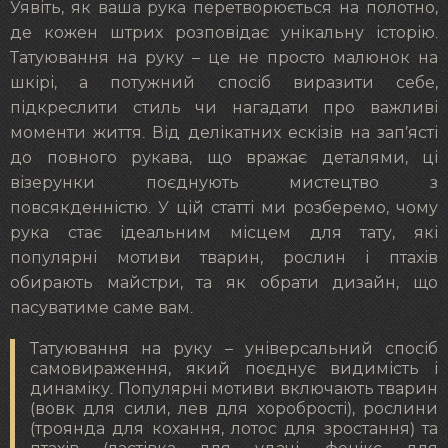
Уявіть, як ваша рука перетворюється на полотно,
де кожен штрих розповідає унікальну історію.
Татуювання на руку – це не просто малюнок на
шкірі, а потужний спосіб виразити себе,
підкреслити стиль чи нагадати про важливі
моменти життя. Від делікатних ескізів на зап’ясті
до повного рукава, що вражає деталями, ці
візерунки поєднують мистецтво з
повсякденністю. У цій статті ми розберемо, чому
рука стає ідеальним місцем для тату, які
популярні мотиви тварин, рослин і птахів
обирають майстри, та як обрати дизайн, що
пасуватиме саме вам.
Татуювання на руку – універсальний спосіб
самовираження, який поєднує видимість і
динаміку. Популярні мотиви включають тварин
(вовк для сили, лев для хоробрості), рослини
(троянда для кохання, лотос для зростання) та