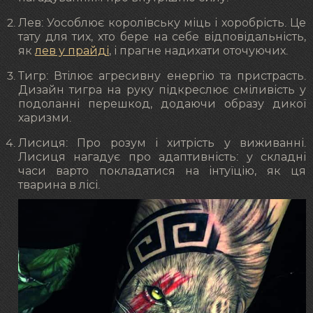
Лев: Уособлює королівську міць і хоробрість. Це
тату для тих, хто бере на себе відповідальність,
як
лев у прайді
, і прагне надихати оточуючих.
Тигр: Втілює агресивну енергію та пристрасть.
Дизайн тигра на руку підкреслює сміливість у
подоланні перешкод, додаючи образу дикої
харизми.
Лисиця: Про розум і хитрість у виживанні.
Лисиця нагадує про адаптивність: у складні
часи варто покладатися на інтуїцію, як ця
тварина в лісі.