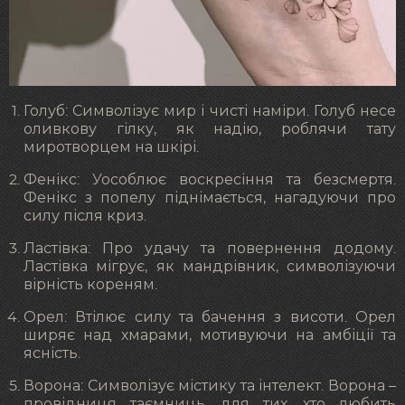
Голуб: Символізує мир і чисті наміри. Голуб несе
оливкову гілку, як надію, роблячи тату
миротворцем на шкірі.
Фенікс: Уособлює воскресіння та безсмертя.
Фенікс з попелу піднімається, нагадуючи про
силу після криз.
Ластівка: Про удачу та повернення додому.
Ластівка мігрує, як мандрівник, символізуючи
вірність кореням.
Орел: Втілює силу та бачення з висоти. Орел
ширяє над хмарами, мотивуючи на амбіції та
ясність.
Ворона: Символізує містику та інтелект. Ворона –
провідниця таємниць, для тих, хто любить