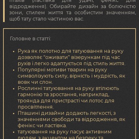
птахів (ластівка для удачі, фенікс для
відродження). Обирайте дизайн за болючістю
зони, стилем життя та особистим значенням,
щоб тату стало частиною вас.
Головне в статті:
Рука як полотно для татуювання на руку
дозволяє “оживати” візерункам під час
рухів і легко адаптується під стиль життя.
Популярні мотиви тварин на руку
символізують силу, вірність і мудрість, як
вовк чи слон.
Рослинні татуювання на руку втілюють
гармонію та зростання, наприклад,
троянда для пристрасті чи лотос для
просвітлення.
Пташині дизайни додають легкості, з
значеннями свободи та відродження, як
фенікс чи ластівка.
татуювання на руку пасує активним
людям, з акцентом на безпеку та