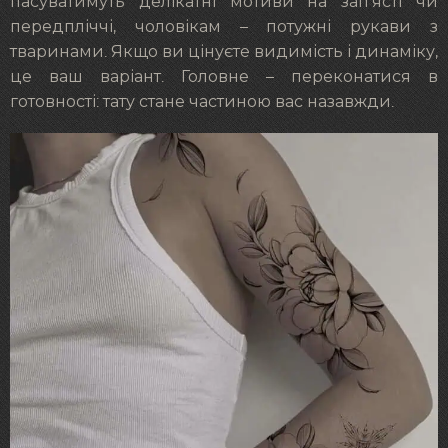
пасуватимуть делікатні мотиви на зап’ясті чи
передпліччі, чоловікам – потужні рукави з
тваринами. Якщо ви цінуєте видимість і динаміку,
це ваш варіант. Головне – переконатися в
готовності: тату стане частиною вас назавжди.