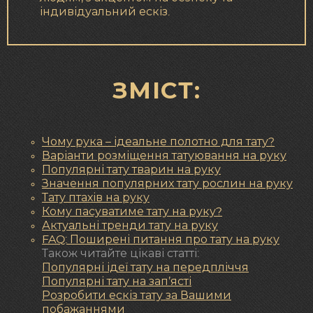
індивідуальний ескіз.
ЗМІСТ:
Чому рука – ідеальне полотно для тату?
Варіанти розміщення татуювання на руку
Популярні тату тварин на руку
Значення популярних тату рослин на руку
Тату птахів на руку
Кому пасуватиме тату на руку?
Актуальні тренди тату на руку
FAQ: Поширені питання про тату на руку
Також читайте цікаві статті:
Популярні ідеї тату на передпліччя
Популярні тату на зап’ясті
Розробити ескіз тату за Вашими
побажаннями