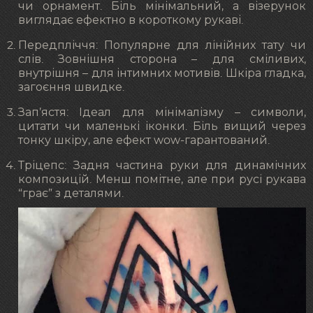
чи орнамент. Біль мінімальний, а візерунок
виглядає ефектно в короткому рукаві.
Передпліччя: Популярне для лінійних тату чи
слів. Зовнішня сторона – для сміливих,
внутрішня – для інтимних мотивів. Шкіра гладка,
загоєння швидке.
Зап’ястя: Ідеал для мінімалізму – символи,
цитати чи маленькі іконки. Біль вищий через
тонку шкіру, але ефект wow-гарантований.
Тріцепс: Задня частина руки для динамічних
композицій. Менш помітне, але при русі рукава
“грає” з деталями.