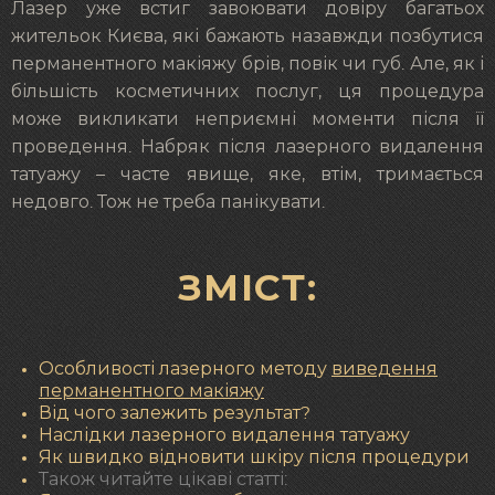
Лазер уже встиг завоювати довіру багатьох
жительок Києва, які бажають назавжди позбутися
перманентного макіяжу брів, повік чи губ. Але, як і
більшість косметичних послуг, ця процедура
може викликати неприємні моменти після її
проведення. Набряк після лазерного видалення
татуажу – часте явище, яке, втім, тримається
недовго. Тож не треба панікувати.
ЗМІСТ:
Особливості лазерного методу
виведення
перманентного макіяжу
Від чого залежить результат?
Наслідки лазерного видалення татуажу
Як швидко відновити шкіру після процедури
Також читайте цікаві статті: