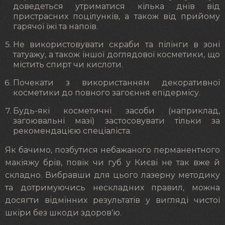
доведеться утриматися кілька днів від
пристрасних поцілунків, а також від прийому
гарячої їжі та напоїв.
Не використовувати скраби та пілінги в зоні
татуажу, а також іншої доглядової косметики, що
містить спирт чи кислоти.
Почекати з використанням декоративної
косметики до повного загоєння епідермісу.
Будь-які косметичні засоби (наприклад,
загоювальні мазі) застосовувати тільки за
рекомендацією спеціаліста.
Як бачимо, позбутися небажаного перманентного
макіяжу брів, повік чи губ у Києві не так вже й
складно. Вибравши для цього лазерну методику
та дотримуючись нескладних правил, можна
досягти відмінних результатів у вигляді чистої
шкіри без шкоди здоров’ю.