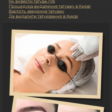
Як вивести татуаж губ
Процедура видалення татуажу в Києві
Вартість зведення татуажу
Де видалити татуювання в Києві