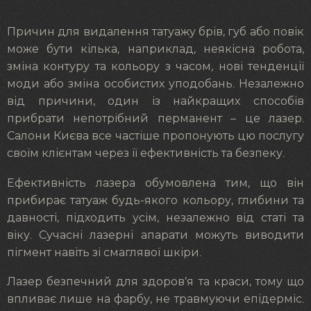
Причин для видалення татуажу брів, губ або повік
може бути кілька, наприклад, неякісна робота,
зміна контуру та кольору з часом, нові тенденції
моди або зміна особистих уподобань. Незалежно
від причини, один із найкращих способів
прибрати непотрібний перманент – це лазер.
Салони Києва все частіше пропонують цю послугу
своїм клієнтам через її ефективність та безпеку.
Ефективність лазера обумовлена тим, що він
прибирає татуаж будь-якого кольору, глибини та
давності, підходить усім, незалежно від статі та
віку. Сучасні лазерні апарати можуть виводити
пігмент навіть зі смаглявої шкіри.
Лазер безпечний для здоров’я та краси, тому що
впливає лише на фарбу, не травмуючи епідерміс.