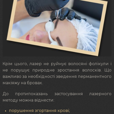
Крім цього, лазер не руйнує волосяні фолікули і
не порушує природне зростання волосків. Що
важливо за необхідності зведення перманентного
макіяжу на бровах.
До протипоказань застосування лазерного
методу можна віднести:
порушення згортання крові;