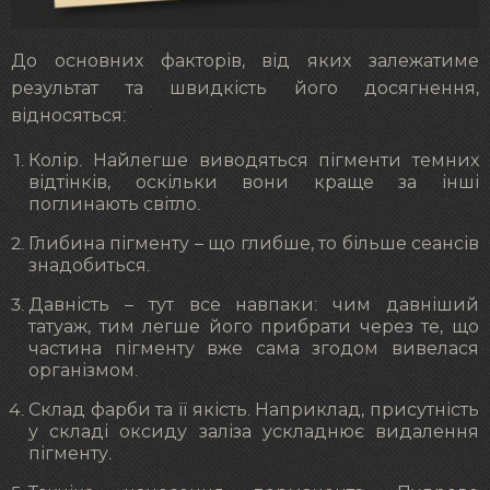
До основних факторів, від яких залежатиме
результат та швидкість його досягнення,
відносяться:
Колір. Найлегше виводяться пігменти темних
відтінків, оскільки вони краще за інші
поглинають світло.
Глибина пігменту – що глибше, то більше сеансів
знадобиться.
Давність – тут все навпаки: чим давніший
татуаж, тим легше його прибрати через те, що
частина пігменту вже сама згодом вивелася
організмом.
Склад фарби та її якість. Наприклад, присутність
у складі оксиду заліза ускладнює видалення
пігменту.