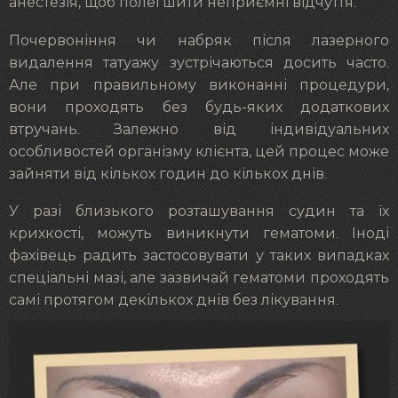
анестезія, щоб полегшити неприємні відчуття.
Почервоніння чи набряк після лазерного
видалення татуажу зустрічаються досить часто.
Але при правильному виконанні процедури,
вони проходять без будь-яких додаткових
втручань. Залежно від індивідуальних
особливостей організму клієнта, цей процес може
зайняти від кількох годин до кількох днів.
У разі близького розташування судин та їх
крихкості, можуть виникнути гематоми. Іноді
фахівець радить застосовувати у таких випадках
спеціальні мазі, але зазвичай гематоми проходять
самі протягом декількох днів без лікування.