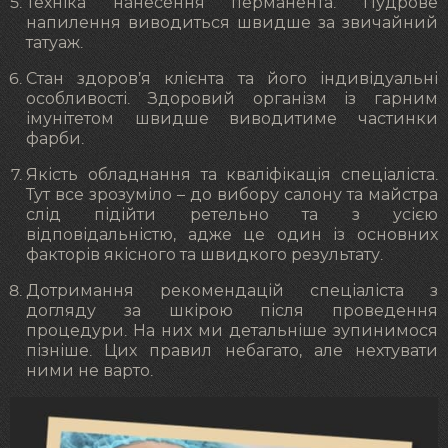
Техніка нанесення перманента. Пудрове
напилення виводиться швидше за звичайний
татуаж.
Стан здоров’я клієнта та його індивідуальні
особливості. Здоровий організм із гарним
імунітетом швидше виводитиме частинки
фарби.
Якість обладнання та кваліфікація спеціаліста.
Тут все зрозуміло – до вибору салону та майстра
слід підійти ретельно та з усією
відповідальністю, адже це один із основних
факторів якісного та швидкого результату.
Дотримання рекомендацій спеціаліста з
догляду за шкірою після проведення
процедури. На них ми детальніше зупинимося
пізніше. Цих правил небагато, але нехтувати
ними не варто.