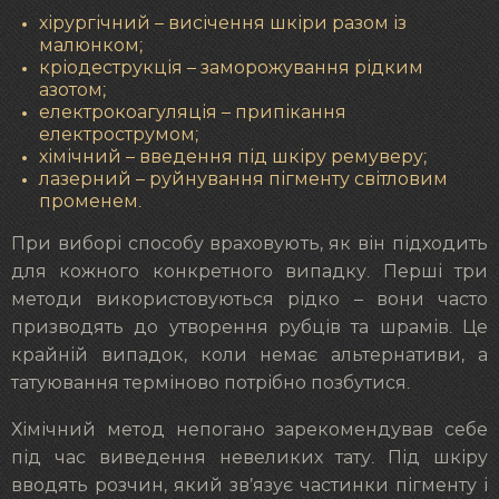
хірургічний – висічення шкіри разом із
малюнком;
кріодеструкція – заморожування рідким
азотом;
електрокоагуляція – припікання
електрострумом;
хімічний – введення під шкіру ремуверу;
лазерний – руйнування пігменту світловим
променем.
При виборі способу враховують, як він підходить
для кожного конкретного випадку. Перші три
методи використовуються рідко – вони часто
призводять до утворення рубців та шрамів. Це
крайній випадок, коли немає альтернативи, а
татуювання терміново потрібно позбутися.
Хімічний метод непогано зарекомендував себе
під час виведення невеликих тату. Під шкіру
вводять розчин, який зв’язує частинки пігменту і