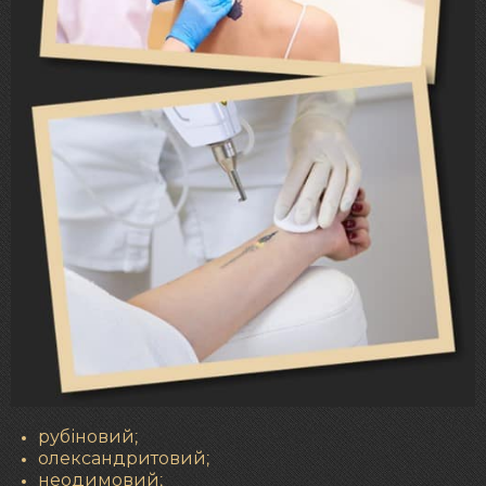
рубіновий;
олександритовий;
неодимовий;