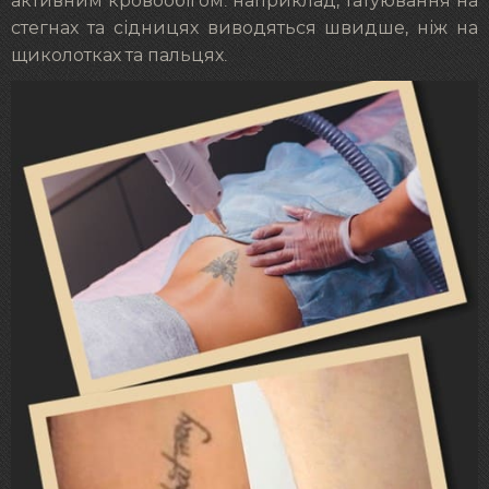
активним кровообігом: наприклад, татуювання на
стегнах та сідницях виводяться швидше, ніж на
щиколотках та пальцях.