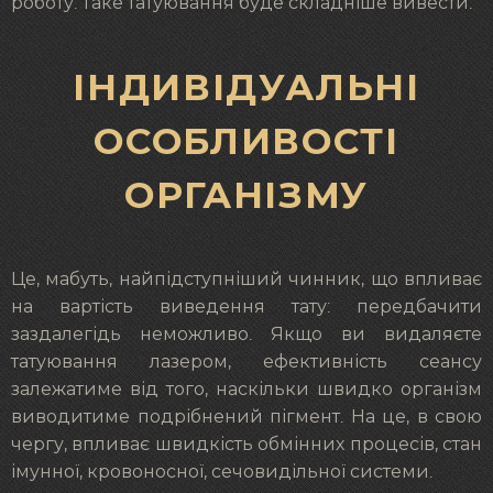
роботу. Таке татуювання буде складніше вивести.
ІНДИВІДУАЛЬНІ
ОСОБЛИВОСТІ
ОРГАНІЗМУ
Це, мабуть, найпідступніший чинник, що впливає
на вартість виведення тату: передбачити
заздалегідь неможливо. Якщо ви видаляєте
татуювання лазером, ефективність сеансу
залежатиме від того, наскільки швидко організм
виводитиме подрібнений пігмент. На це, в свою
чергу, впливає швидкість обмінних процесів, стан
імунної, кровоносної, сечовидільної системи.