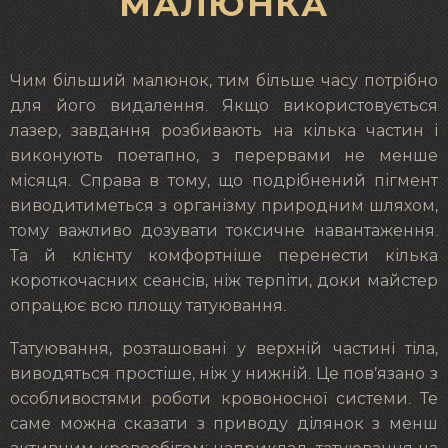
МАЛЮНКА
Чим більший малюнок, тим більше часу потрібно
для його видалення. Якщо використовується
лазер, завдання розбивають на кілька частин і
виконують поетапно, з перервами не менше
місяця. Справа в тому, що подрібнений пігмент
виводитиметься з організму природним шляхом,
тому важливо дозувати токсичне навантаження.
Та й клієнту комфортніше перенести кілька
короткочасних сеансів, ніж терпіти, доки майстер
опрацює всю площу татуювання.
Татуювання, розташовані у верхній частині тіла,
виводяться простіше, ніж у нижній. Це пов’язано з
особливостями роботи кровоносної системи. Те
саме можна сказати з приводу ділянок з менш