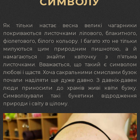
СИМВОЛУ
Як тільки настає весна великі чагарники
покриваються листочками лілового, блакитного,
фіолетового, білого кольору. І багато хто не тільки
милуються цим природним пишнотою, а й
намагаються знайти квіточку з п’ятьма
листочками. Вважається, що такий є символом
любові і щастя. Хоча сакральними смислами бузок
почали наділяти ще дуже давно. З давніх-давен
люди приносили до храмів живі квіти бузку.
Символізували такі букетики відродження
природи і світу в цілому.