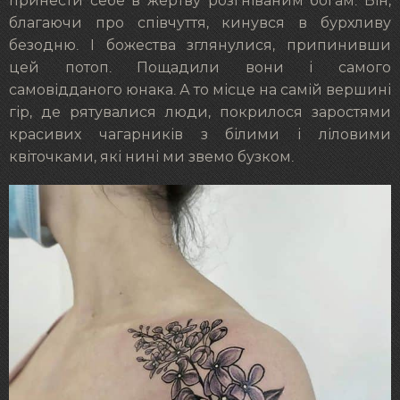
принести себе в жертву розгніваним богам. Він,
благаючи про співчуття, кинувся в бурхливу
безодню. І божества зглянулися, припинивши
цей потоп. Пощадили вони і самого
самовідданого юнака. А то місце на самій вершині
гір, де рятувалися люди, покрилося заростями
красивих чагарників з білими і ліловими
квіточками, які нині ми звемо бузком.