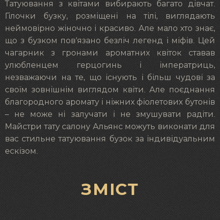
Татуювання з квітами вибирають багато дівчат.
Гілочки бузку, розміщені на тілі, виглядають
неймовірно жіночно і красиво. Але мало хто знає,
що з бузком пов’язано безліч легенд і міфів. Цей
чагарник з гронами ароматних квіток ставав
улюбленцем герцогинь і імператриць,
незважаючи на те, що існують і більш чудові за
своїм зовнішнім виглядом квіти. Але поєднання
благородного аромату і ніжних фіолетових бутонів
– не може ні залучати і не змушувати радіти.
Майстри тату салону Альянс можуть виконати для
вас стильне татуювання бузок за індивідуальним
ескізом.
ЗМІСТ