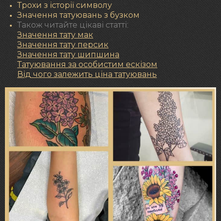
Трохи з історії символу
Значення татуювань з бузком
Також читайте цікаві статті:
Значення тату мак
Значення
тату персик
Значення тату шипшина
Татуювання за особистим ескізом
Від чого залежить ціна татуювань