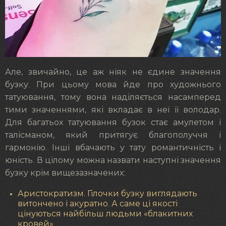
Але, звичайно, це аж ніяк не єдине значення
бузку. При цьому мова йде про художнього
татуювання, тому вона наділяється насамперед
тими значеннями, які вкладає в неї її володар.
Для багатьох татуювання бузок стає амулетом і
талісманом, який притягує благополуччя і
гармонію. Інші вбачають у тату романтичність і
юність. В цілому можна назвати наступні значення
бузку крім вищезазначених:
Аристократизм. Гілочки бузку виглядають
витончено і акуратно. А саме ці якості
цінуються найбільш людьми «блакитних
кровей».