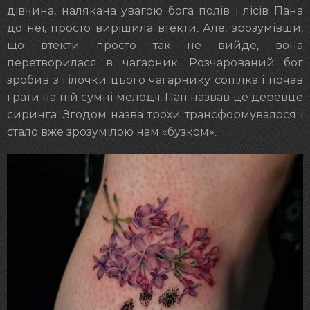
дівчина, налякана увагою бога полів і лісів Пана
до неї, просто вирішила втекти. Але, зрозумівши,
що втекти просто так не вийде, вона
перетворилася в чагарник. Розчарований бог
зробив з гілочки цього чагарнику сопілка і почав
грати на ній сумні мелодії. Пан назвав це деревце
сиринга. Згодом назва трохи трансформувалося і
стало вже зрозумілою нам «бузком».