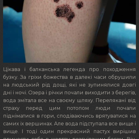
Цікава і балканська легенда про походження
бузку. За гріхи божества в далекі часи обрушили
на людський рід дощі, які не зупинялися довгі
дні і ночі. Озера і річки почали виходити з берегів,
вода змітала все на своєму шляху. Перелякані від
страху перед цим потопом люди почали
підніматися в гори, сподіваючись врятуватися на
самих їх вершинах. Але вода підступала все вище і
вище. І тоді один прекрасний пастух вирішив