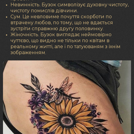
Невинність. Бузок символізує духовну чистоту,
чистоту помислів дівчини.
Сум. Це невловиме почуття скорботи по
втрачену любов, по тому, що не вдається
зустріти справжню другу половинку.
Жіночність. Бузок виглядає неймовірно
чуттєво, що видно не тільки по квітам в
реальному житті, але і по татуюваням з їхнім
зображенням.