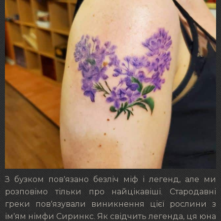
З бузком пов’язано безліч міф і легенд, але ми
розповімо тільки про найцікавіші. Стародавні
греки пов’язували виникнення цієї рослини з
ім’ям німфи Сиринкс. Як свідчить легенда, ця юна