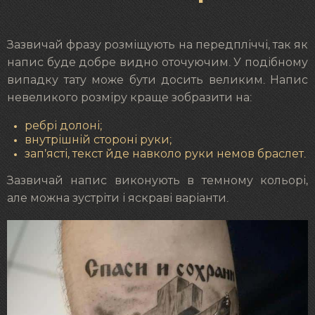
Зазвичай фразу розміщують на передпліччі, так як
напис буде добре видно оточуючим. У подібному
випадку тату може бути досить великим. Напис
невеликого розміру краще зобразити на:
ребрі долоні;
внутрішній стороні руки;
зап’ясті, текст йде навколо руки немов браслет.
Зазвичай напис виконують в темному кольорі,
але можна зустріти і яскраві варіанти.