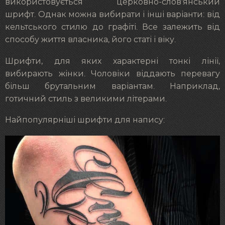
використовується церковно-слов’янський
шрифт. Однак можна вибирати і інші варіанти: від
кельтського стилю до графіті. Все залежить від
способу життя власника, його статі і віку.
Шрифти, для яких характерні тонкі лінії,
вибирають жінки. Чоловіки віддають перевагу
більш брутальним варіантам. Наприклад,
готичний стиль з великими літерами.
Найпопулярніші шрифти для напису: