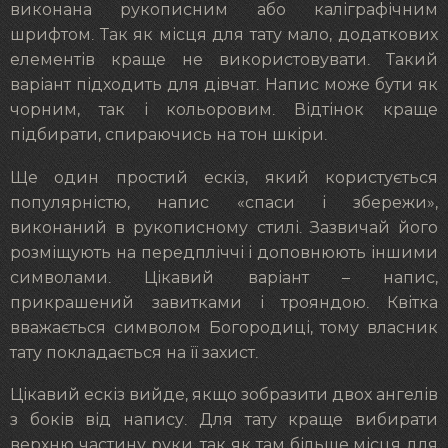
виконана рукописним або каліграфічним
шрифтом. Так як місця для тату мало, додаткових
елементів краще не використовувати. Такий
варіант підходить для дівчат. Напис може бути як
чорним, так і кольоровим. Відтінок краще
підбирати, спираючись на тон шкіри.
Ще один простий ескіз, який користується
популярністю, напис «спаси і збережи»,
виконаний в рукописному стилі. Зазвичай його
розміщують на передпліччі і доповнюють іншими
символами. Цікавий варіант – напис,
прикрашений завитками і трояндою. Квітка
вважається символом Богородиці, тому власник
тату покладається на її захист.
Цікавий ескіз вийде, якщо зобразити двох ангелів
з боків від напису. Для тату краще вибирати
верхню частину руки, так як там більше місця для