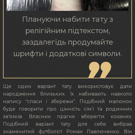
Плануючи набити тату з
релігійним підтекстом,
заздалегідь продумайте
шрифти і додаткові символи.
Ще один варіант тату використовує дати
народження близьких. Їх набивають навколо
напису “спаси і збережи”. Подібний малюнок
буде говорити про цінність сім’ї та родинних
зв’язків. Власник прагне вберегти коханих.
Подібний варіант тату для себе вибрав
знаменитий футболіст Роман Павлюченко. Він