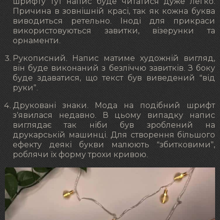
шрифту тут напис буде читатися дуже легко.
Причина в зовнішній красі, так як кожна буква
виводиться ретельно. Іноді для прикраси
використовуються завитки, візерунки та
орнаменти.
Рукописний. Напис матиме художній вигляд,
він буде виконаний з безліччю завитків. З боку
буде здаватися, що текст був виведений “від
руки”.
Друковані знаки. Мода на подібний шрифт
з’явилася недавно. В цьому випадку напис
виглядає так ніби був зроблений на
друкарській машинці. Для створення більшого
ефекту деякі букви малюють “збитковими”,
роблячи їх форму трохи кривою.