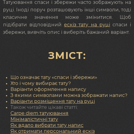
Татуювання спаси і збережи часто зображують на
руці. Іноді поруч розташовують інші символи, тоді
класичне значення може змінитися. Щоб
підібрати відповідний
ескіз тату на руці
спаси і
збережи, вивчіть опис і виберіть бажаний варіант.
ЗМІСТ:
Що означає тату «спаси і збережи»
Хто і чому вибирає тату?
Варіанти оформлення напису
З якими символами можна зображати напис?
Варіанти розміщення тату на руці
Також читайте цікаві статті:
С
arpe diem татуювання
Мінімалістичні тату
Як вдало вибрати тату напис
Як отримати персональний ескіз