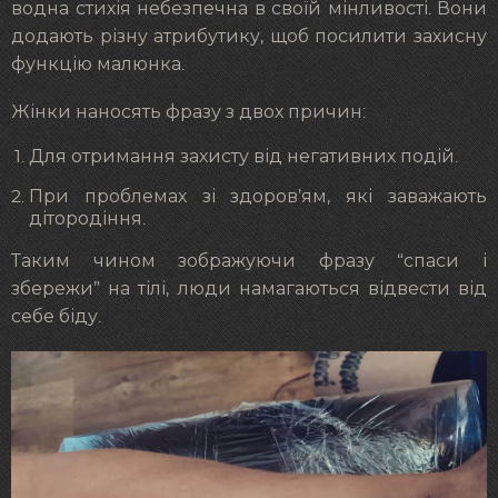
водна стихія небезпечна в своїй мінливості. Вони
додають різну атрибутику, щоб посилити захисну
функцію малюнка.
Жінки наносять фразу з двох причин:
Для отримання захисту від негативних подій.
При проблемах зі здоров’ям, які заважають
дітородіння.
Таким чином зображуючи фразу “спаси і
збережи” на тілі, люди намагаються відвести від
себе біду.