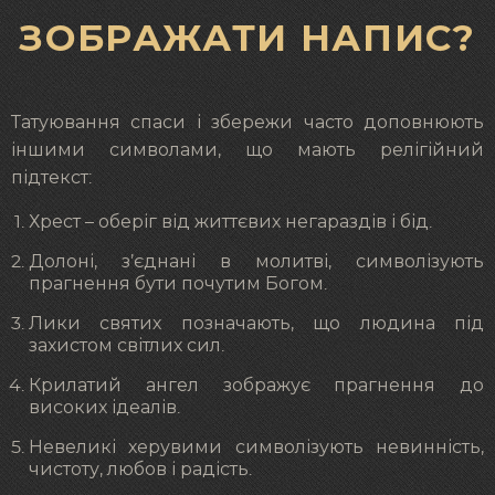
ЗОБРАЖАТИ НАПИС?
Татуювання спаси і збережи часто доповнюють
іншими символами, що мають релігійний
підтекст:
Хрест – оберіг від життєвих негараздів і бід.
Долоні, з’єднані в молитві, символізують
прагнення бути почутим Богом.
Лики святих позначають, що людина під
захистом світлих сил.
Крилатий ангел зображує прагнення до
високих ідеалів.
Невеликі херувими символізують невинність,
чистоту, любов і радість.