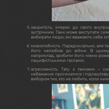
закритість, інтерес до свого внут
зустрічним. Танк може виступати сим
вибирати люди, які вважають себе ін
миролюбність. Парадоксально, але т
його нелюбові до війни. В цьому
наприклад, зробити його ніжно-роже
пацифістськими гаслами;
агресивність. Тату з танками – си
небажання прогинатися і підлаштовув
вибором тих, хто не любить, коли ни