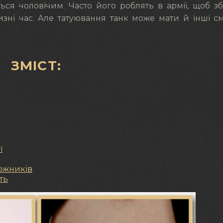
ься чоловічим. Часто його роблять в армії, щоб з
зні час. Але татуювання танк може мати й інші с
ЗМІСТ:
і
дожників
ть