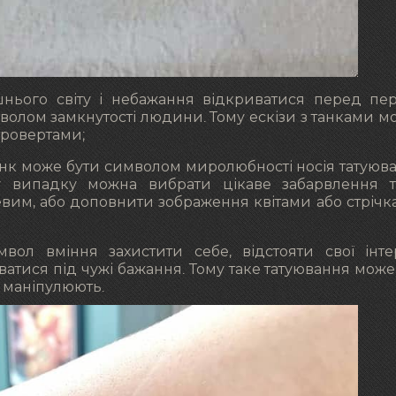
рішнього світу і небажання відкриватися перед п
волом замкнутості людини. Тому ескізи з танками м
тровертами;
анк може бути символом миролюбності носія татуюва
 випадку можна вибрати цікаве забарвлення т
вим, або доповнити зображення квітами або стрічк
мвол вміння захистити себе, відстояти свої інте
атися під чужі бажання. Тому таке татуювання може
м маніпулюють.