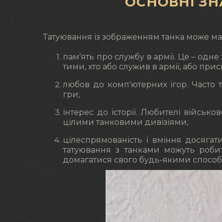
ОСНОВНІ З
Татуювання із зображенням танка може мат
пам’ять про службу в армії. Це – од
тими, хто або служив в армії, або при
любов до комп’ютерних ігор. Часто 
гри;
інтерес до історії. Любителі військо
цілими танковими дивізіями;
цілеспрямованість і вміння досягати 
татуювання з танками можуть роби
домагатися свого будь-якими способ