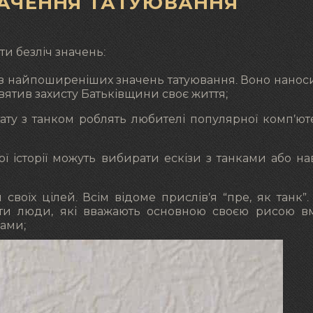
НАЧЕННЯ ТАТУЮВАННЯ
и безліч значень:
не з найпоширеніших значень татуювання. Воно нанос
святив захисту Батьківщини своє життя;
тату з танком роблять любителі популярної комп’ют
вої історії можуть вибирати ескізи з танками або нав
своїх цілей. Всім відоме прислів’я “пре, як танк”.
ти люди, які вважають основною своєю рисою в
ами;