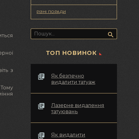
РІЗНІ ПОРАДИ
Пошук:
иться
ТОП НОВИНОК
ерної
іть з
Як безпечно
видалити татуаж
 Тому
міння
Лазерне видалення
татуювань
Як видалити