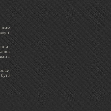
ершим
ожуть
ння і
анка,
ами з
реси,
 бути