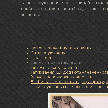
Танк – татуювання, яке зазвичай вважаєт
пам’ять про присвячений служінню вітчи
значення.
Основні значення татуювання
Стилі татуювання
Цікаві ідеї
Також читайте цікаві статті:
Тату на грудях чоловічі
Татуювання, що додають упевненност
Значення татуювання автомат
Ескізи на замовлення від кращих ху
Ціни татуювань і від чого вони залежа