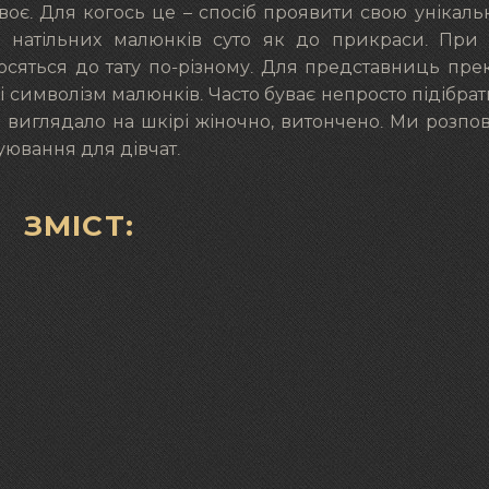
є. Для когось це – спосіб проявити свою унікальн
до натільних малюнків суто як до прикраси. При
ідносяться до тату по-різному. Для представниць пре
і символізм малюнків. Часто буває непросто підібрати
е виглядало на шкірі жіночно, витончено. Ми розпов
уювання для дівчат.
ЗМІСТ: