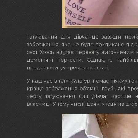
Татуювання для дівчат-це завжди при
зображення, яке не буде покликане підкр
свої. Хтось віддає перевагу витонченим 
демонічні портрети. Однак, є найбіль
представниць прекрасної статі.
У наш час в тату-культурі немає ніяких ге
краще зображення об’ємні, грубі, які пр
чергу татуювання для дівчат частіше н
власниці. У тому числі, деякі місця на шк