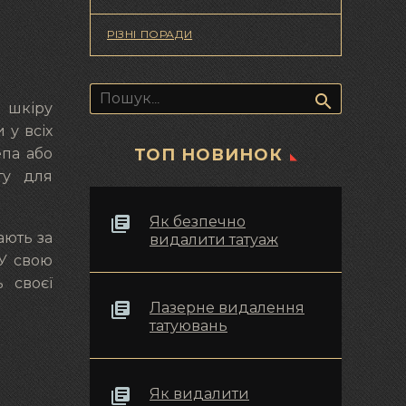
РІЗНІ ПОРАДИ
Пошук:
 шкіру
 у всіх
ТОП НОВИНОК
епа або
ту для
Як безпечно
ають за
видалити татуаж
 У свою
ь своєї
Лазерне видалення
татуювань
Як видалити