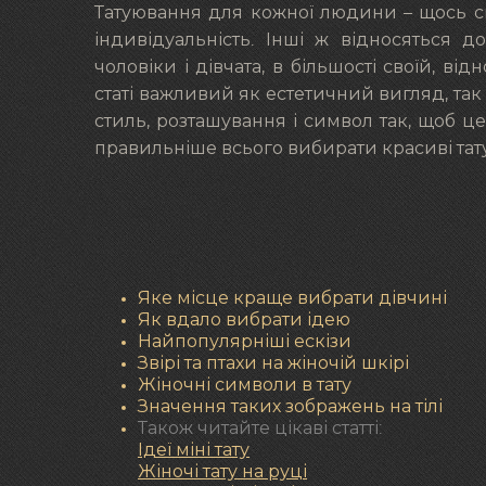
Татуювання для кожної людини – щось сво
індивідуальність. Інші ж відносяться 
чоловіки і дівчата, в більшості своїй, в
статі важливий як естетичний вигляд, так 
стиль, розташування і символ так, щоб ц
правильніше всього вибирати красиві тат
Яке місце краще вибрати дівчині
Як вдало вибрати ідею
Найпопулярніші ескізи
Звірі та птахи на жіночій шкірі
Жіночні символи в тату
Значення таких зображень на тілі
Також читайте цікаві статті:
Ідеї міні тату
Жіночі тату на руці