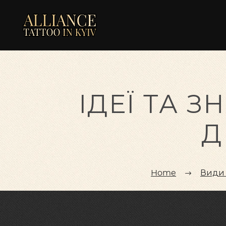
ІДЕЇ ТА 
Д
Home
Види 