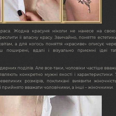
краса. Жодна красуня ніколи не нанесе на свою
еслити її власну красу. Звичайно, поняття естетики
квітам, а для когось поняття «красиве» описує чер
ш поширені, вдалі і візуально приємні ідеї та
ндерних поділів. Але все-таки, чоловіки частіше вваж
оявляють конкретно мужні якості і характеристики.
евеликих розмірів, покликані виявити жіночніст
ірі прийнято вважати чоловічими, а інші – жіночними.