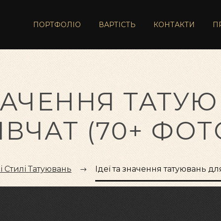
ПОРТФОЛІО
ВАРТІСТЬ
КОНТАКТИ
П
ЗНАЧЕННЯ ТАТУ
ІВЧАТ (70+ ФОТ
і Стилі Татуювань
Ідеї та значення татуювань для