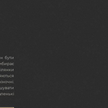
ен бути
вибирає
ділянки
ляються
ночні.
ашувати
аленькі