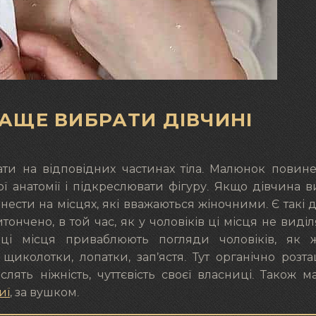
РАЩЕ ВИБРАТИ ДІВЧИНІ
ати на відповідних частинах тіла. Малюнок повин
ї анатомії і підкреслювати фігуру. Якщо дівчина 
нанести на місцях, які вважаються жіночними. Є такі 
тончено, в той час, як у чоловіків ці місця не виді
ці місця приваблюють погляди чоловіків, як жі
щиколотки, лопатки, зап’ястя. Тут органічно розт
лять ніжність, чуттєвість своєї власниці. Також м
иї
, за вушком.