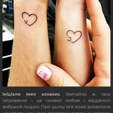
Ініціали імен коханих.
Звичайно ж, таке
татуювання – це символ любові і відданості
вибраній людині. При цьому ім’я може виявитися