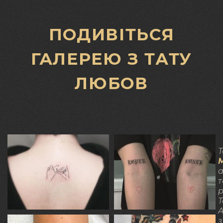
ПОДИВІТЬСЯ
ГАЛЕРЕЮ З ТАТУ
ЛЮБОВ
Т
а
т
р
T
A
з