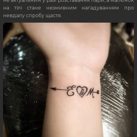
не актуальним у разі розставання пари, а малюнок
на тілі стане незмивним нагадуванням про
невдалу спробу щастя.