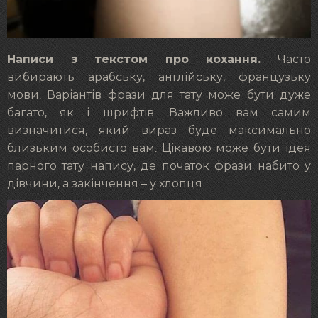
Написи з текстом про кохання.
Часто
вибирають арабську, англійську, французьку
мови. Варіантів фрази для тату може бути дуже
багато, як і шрифтів. Важливо вам самим
визначитися, який вираз буде максимально
близьким особисто вам. Цікавою може бути ідея
парного тату напису, де початок фрази набито у
дівчини, а закінчення – у хлопця.