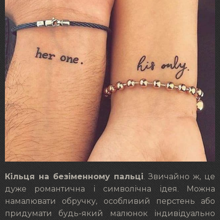
Кільця на безіменному пальці
. Звичайно ж, це
дуже романтична і символічна ідея. Можна
намалювати обручку, особливий перстень або
придумати будь-який малюнок індивідуально