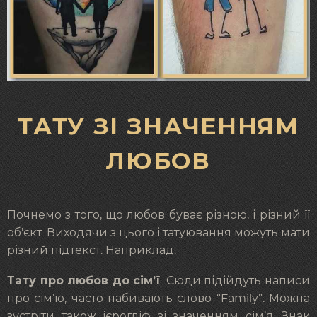
ТАТУ ЗІ ЗНАЧЕННЯМ
ЛЮБОВ
Почнемо з того, що любов буває різною, і різний її
об’єкт. Виходячи з цього і татуювання можуть мати
різний підтекст. Наприклад:
Тату про любов до сім’ї
. Сюди підійдуть написи
про сім’ю, часто набивають слово “Family”. Можна
зустріти також ієрогліф зі значенням сім’я. Знак