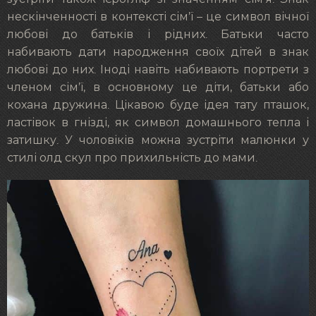
нескінченності в контексті сім’ї – це символ вічної
любові до батьків і рідних. Батьки часто
набивають дати народження своїх дітей в знак
любові до них. Іноді навіть набивають портрети з
членом сім’ї, в основному це діти, батьки або
кохана дружина. Цікавою буде ідея тату пташок,
ластівок в гнізді, як символ домашнього тепла і
затишку. У чоловіків можна зустріти малюнки у
стилі олд скул про прихильність до мами.