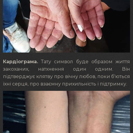
Кардіограма.
Тату символ буде образом життя
закоханих, натхнення один одним. Він
підтверджує клятву про вічну любов, поки б’ються
їхні серця, про взаємну прихильність і підтримку.