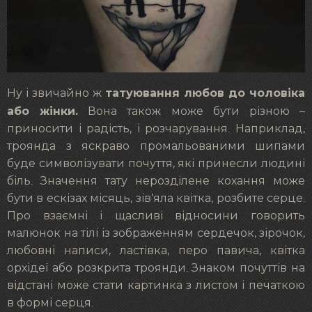
татуювання любов до чоловіка
Ну і звичайно ж
або жінки.
Вона також може бути різною –
приносити і радість, і розчарування. Наприклад,
троянда з яскраво промальованими шипами
буде символізувати почуття, які принесли людині
біль. Значення тату нерозділене кохання може
бути в ескізах місяць, зів’яла квітка, розбите серце.
Про взаємні і щасливі відносини говорить
малюнок на тілі із зображенням сердечок, зірочок,
любовні написи, ластівка, перо павича, квітка
орхідеї або розкрита троянди. Знаком почуттів на
відстані може стати картинка з листом і печаткою
в формі серця.