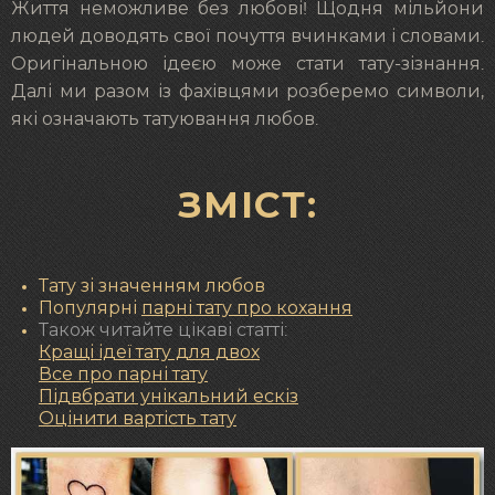
Життя неможливе без любові! Щодня мільйони
людей доводять свої почуття вчинками і словами.
Оригінальною ідеєю може стати тату-зізнання.
Далі ми разом із фахівцями розберемо символи,
які означають татуювання любов.
ЗМІСТ:
Тату зі значенням любов
Популярні
парні тату про кохання
Також читайте цікаві статті:
Кращі ідеї тату для двох
Все про парні тату
Підвбрати унікальний ескіз
Оцінити вартість тату