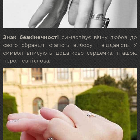
Знак безкінечності
символізує вічну любов до
свого обранця, сталість вибору і відданість. У
символ вписують додатково сердечка, пташок,
перо, певні слова.