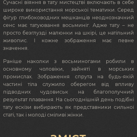
Сучасні віяння в тату мистецтві включають в себе
широке використання морської тематики. Серед
фігур глибоководних мешканців неоднозначний
сенс має татуювання восьминіг. Адже тату – не
просто безглузді малюнки на шкірі, це натільний
живопис. І кожне зображення має певне
значення.
Раніше наколки з восьминогами робили в
основному чоловіки, зайняті в морських
промислах. Зображення спрута на будь-якій
частині тіла служило оберегом від впливу
підводних чудовиськ на благополучний
результат плавання. На сьогоднішній день подібні
тату ескізи вибирають як представники сильної
статі, так і молоді сміливі жінки.