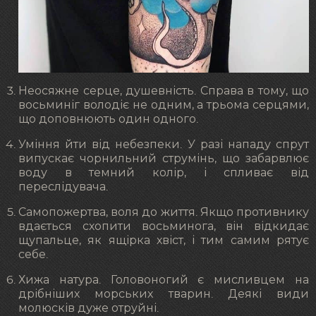
Неосяжне серце, душевність. Справа в тому, що
восьминіг володіє не одним, а трьома серцями,
що доповнюють один одного.
Уміння йти від небезпеки. У разі нападу спрут
випускає чорнильний струмінь, що забарвлює
воду в темний колір, і спливає від
переслідувача.
Самопожертва, воля до життя. Якщо противнику
вдається схопити восьминога, він відкидає
щупальце, як ящірка хвіст, і тим самим рятує
себе.
Хижа натура. Головоногий є мисливцем на
дрібніших морських тварин. Деякі види
молюсків дуже отруйні.