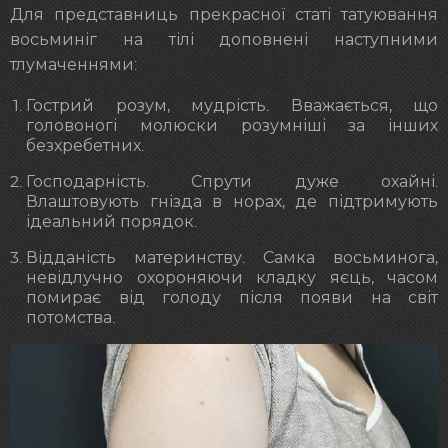
Для представниць прекрасної статі татуювання
восьминіг на тілі доповнені наступними
тлумаченнями:
Гострий розум, мудрість. Вважається, що
головоногі молюски розумніші за інших
безхребетних.
Господарність. Спрути дуже охайні.
Влаштовують гнізда в норах, де підтримують
ідеальний порядок.
Відданість материнству. Самка восьминога,
невідлучно охороняючи кладку яєць, часом
помирає від голоду після появи на світ
потомства.