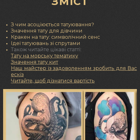
ЗМІСТ
З чим асоціюється татуювання?
Значення тату для дівчини
Кракен на тату: символічний сенс
Ідеї татуювань зі спрутами
Також читайте цікаві статті:
Тату на морську тематику
Значення тату кит
Наш майстер із задоволенням зробить для Вас
ескіз
Читайте, щоб дізнатися вартість