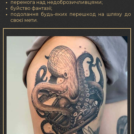
перемога над недоброзичливцями;
буйство фантазії;
подолання будь-яких перешкод на шляху до
своєї мети.