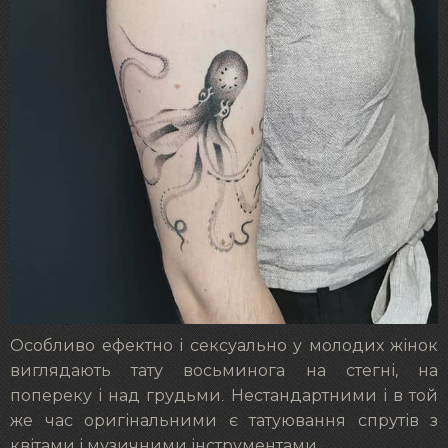
Особливо ефектно і сексуально у молодих жінок
виглядають тату восьминога на стегні, на
попереку і над грудьми. Нестандартними і в той
же час оригінальними є татуювання спрутів з
квітами і музичними інструментами.