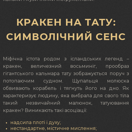
КРАКЕН НА ТАТУ:
СИМВОЛІЧНИЙ СЕНС
Міфічна істота родом з ісландських легенд –
кракен, величезний восьминіг, прообраз
гігантського кальмара тату зображується поруч з
потопаючим судном. Щупальця молюска
обвивають корабель і тягнуть його на дно. Як
характеризує людину, яка вибрала для свого тіла
такий незвичайний малюнок, татуювання
кракен? Виникають такі асоціації:
надсила плоті і духу;
нестандартне, містичне мислення;