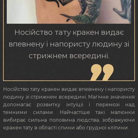
Носійство тату кракен видає
впевнену і напористу людину зі
стрижнем всередині.
Носійство тату кракен видає впевнену і напористу
людину зі стрижнем всередині. Магічне значення
допомагає розвитку інтуїції і перемозі над
темними силами. Найчастіше такі малюнки
вибирає сильна половина людства, зображуючи
кракен тату в області спини або грудної клітини.