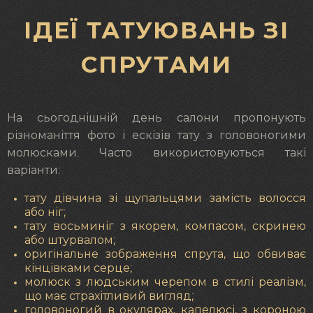
ІДЕЇ ТАТУЮВАНЬ ЗІ
СПРУТАМИ
На сьогоднішній день салони пропонують
різноманіття фото і ескізів тату з головоногими
молюсками. Часто використовуються такі
варіанти:
тату дівчина зі щупальцями замість волосся
або ніг;
тату восьминіг з якорем, компасом, скринею
або штурвалом;
оригінальне зображення спрута, що обвиває
кінцівками серце;
молюск з людським черепом в стилі реалізм,
що має страхітливий вигляд;
головоногий в окулярах, капелюсі, з короною