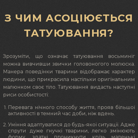
З ЧИМ АСОЦІЮЄТЬСЯ
ТАТУЮВАННЯ?
Зрозуміти, що означає татуювання восьминіг
можна вивчивши звички головоногого молюска.
Манера поведінки тварини відображає характер
людини, що прикрасила настільки оригінальним
малюнком своє тіло. Татуювання видасть наступні
риси особистості:
Перевага нічного способу життя, прояв більшої
активності в темний час доби, ніж вдень.
Уміння адаптуватися до будь-якої ситуації. Адже
спрути дуже гнучкі тварини, легко змінюють
форму, здатні проникнути крізь маленькі