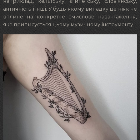
наприклад, кельтську, єгипетську, слов’янську,
античність і інші. У будь-якому випадку це ніяк не
вплине на конкретне смислове навантаження,
яке приписується цьому музичному інструменту.