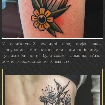
У слов’янській культурі ліра, арфа також
шанувалися. Але називалися вони по-іншому –
гуслями. Значення було схоже: гармонія, зв’язок
земного і божественного, ніжність.