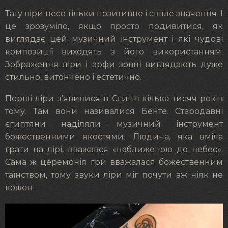
Тату ліри несе тільки позитивне і світле значення. І
це зрозуміло, якщо просто подивитися, як
виглядає цей музичний інструмент і які чудові
композиції виходять з його використанням.
Зображення ліри і арфи зовні виглядають дуже
стильно, витончено і естетично.
Перші ліри з’явилися в Єгипті кілька тисяч років
тому. Там вони називалися Бенте. Стародавні
єгиптяни наділяли музичний інструмент
божественними якостями. Людина, яка вміла
грати на лірі, вважався «наближеною до небес».
Сама ж церемонія гри вважалася божественним
таїнством, тому звуки ліри міг почути аж ніяк не
кожен.