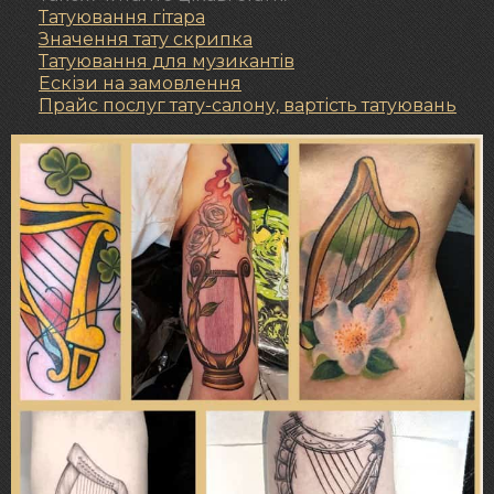
Татуювання гітара
Значення тату скрипка
Татуювання для музикантів
Ескізи на замовлення
Прайс послуг тату-салону, вартість татуювань