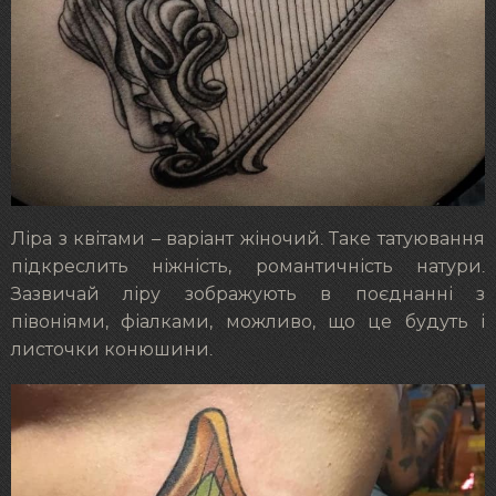
Ліра з квітами – варіант жіночий. Таке татуювання
підкреслить ніжність, романтичність натури.
Зазвичай ліру зображують в поєднанні з
півоніями, фіалками, можливо, що це будуть і
листочки конюшини.