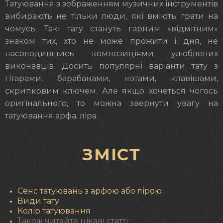
Татуювання з зображенням музичних інструментів
вибирають не тільки люди, які вміють грати на
чомусь. Такі тату стануть гарним «відмітним»
знаком тих, хто не може прожити і дня, не
насолодившись композиціями улюблених
виконавців. Досить популярні варіанти тату з
гітарами, барабанами, нотами, клавішами,
скрипковим ключем. Але якщо хочеться чогось
оригінального, то можна звернути увагу на
татуювання арфа, ліра.
ЗМІСТ
Сенс татуювань з арфою або лірою
Види тату
Колір татуювання
Також читайте цікаві статті: