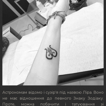
Астрономам відомо і сузір’я під назвою Ліра. Воно
не має відношення до певного Знаку Зодіаку.
Проте, можна побачити і татуювання зі