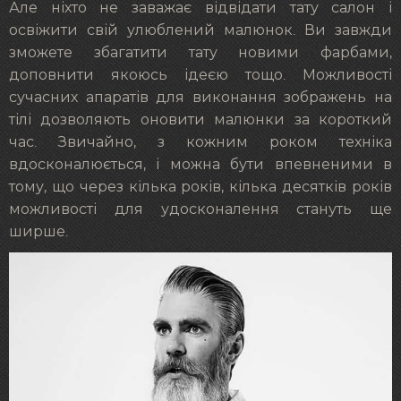
Але ніхто не заважає відвідати тату салон і
освіжити свій улюблений малюнок. Ви завжди
зможете збагатити тату новими фарбами,
доповнити якоюсь ідеєю тощо. Можливості
сучасних апаратів для виконання зображень на
тілі дозволяють оновити малюнки за короткий
час. Звичайно, з кожним роком техніка
вдосконалюється, і можна бути впевненими в
тому, що через кілька років, кілька десятків років
можливості для удосконалення стануть ще
ширше.