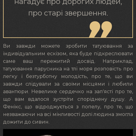
нагадує про дорогих людей,
про старі звершення.
Ви завжди можете зробити татуювання за
індивідуальним ескізом, яка буде підкреслювати
саме ваш пережитий досвід. Наприклад,
татуювання парусника на тлі моря розповість про
легку і безтурботну молодість, про те, що ви
завжди слідували за своїми місцями і любили
авантюри. Невелике сердечко на зап’ясті про те,
що вам вдалося зустріти споріднену душу. А
Фенікс, що відроджується з попелу, про те, що
незважаючи на всі мінливості долі людина змогла
дожити до сивин.