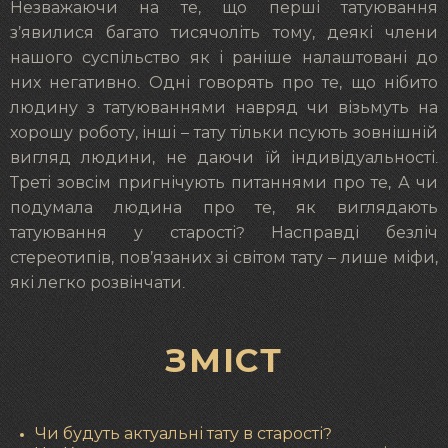
Незважаючи на те, що перші татуювання
з’явилися багато тисячоліть тому, деякі члени
нашого суспільство як і раніше налаштовані до
них негативно. Одні говорять про те, що нібито
людину з татуюваннями навряд чи візьмуть на
хорошу роботу, інші – тату тільки псують зовнішній
вигляд людини, не даючи їй індивідуальності.
Треті зовсім пригнічують питаннями про те, А чи
подумала людина про те, як виглядають
татуювання у старості? Насправді безліч
стереотипів, пов’язаних зі світом тату – лише міфи,
які легко розвінчати.
ЗМІСТ
Чи будуть актуальні тату в старості?