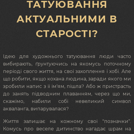
ТАТУЮВАННЯ
АКТУАЛЬНИМИ В
СТАРОСТІ?
Ідею для художнього татуювання люди часто
вибирають, ґрунтуючись на якомусь поточному
періоді свого життя, на свої захоплення і хобі. Але
що робити, якщо кохана людина, заради якого ми
зробили напис з її ім’ям, пішла? Або ж пристрасть
до занять підводним плаванням, через що ми,
скажімо, набили собі невеликий символ
акваланга, випарувалася?
Життя залишає на кожному свої “позначки”.
Комусь про веселе дитинство нагадає шрам на