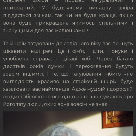
Старіння шкіри – процес натуральний і
природний. У будь-якому випадку шкіра
піддасться змінам, так чи не буде краще, якщо
вона буде прикрашена якимось стильними і
значущими для вас малюнками?
Та й крім татуювань до солідного віку вас почнуть
цікавити інші речі. Це і сім’я, і діти, і онуки, і
улюблена справа, і цікаві хобі. Через багато
десятків років думки і переживання будуть
зовсім іншими. І те, що татуювання нібито «не
виглядають красиво на старіючій шкірі» буде
хвилювати вас найменше. Адже мудрій і дорослій
людині абсолютно все одно на те, що думають про
його тату люди, яких вона зовсім не знає.