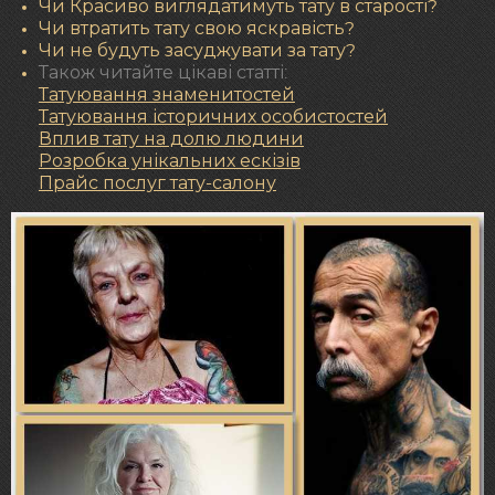
Чи Красиво виглядатимуть тату в старості?
Чи втратить тату свою яскравість?
Чи не будуть засуджувати за тату?
Також читайте цікаві статті:
Татуювання знаменитостей
Татуювання історичних особистостей
Вплив тату на долю людини
Розробка унікальних ескізів
Прайс послуг тату-салону