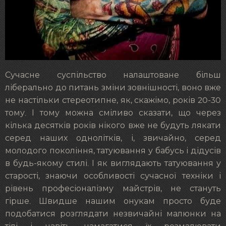
Сучасне суспільство налаштоване більш
ліберально до питань зміни зовнішності, воно вже
не настільки стереотипне, як, скажімо, років 20-30
тому. І тому можна сміливо сказати, що через
кілька десятків років нікого вже не будуть лякати
серед наших однолітків, і, звичайно, серед
молодого покоління, татуювання у бабусь і дідусів
в будь-якому стилі. І як виглядають татуювання у
старості, знаючи особливості сучасної техніки і
рівень професіоналізму майстрів, не стануть
гірше. Швидше нашим онукам просто буде
подобатися розглядати незвичайні малюнки на