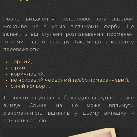
Повне видалення кольорової тату лазером
можливе не з усіма відтінками фарби. Це
залежить від ступеня розпізнавання променем
того чи іншого кольору. Так, якщо в малюнку
переважають:
чорний;
сірий;
коричневий;
не яскравий червоний та/або помаранчевий;
синій кольори.
То звести татуювання безслідно швидше за все
вийде. Єдине, на що може вплинути
різноманітність відтінків у цьому випадку –
кількість сеансів.