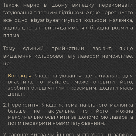
Також марно в цьому випадку перекривати
татуювання тілесним відтінком. Адже через нього
все одно візуалізуватимуться кольори малюнка,
відповідно він виглядатиме як брудна розмита
пляма.
Тому єдиний прийнятний варіант, якщо
видалення кольорової тату лазером неможливе,
це:
Корекція
. Якщо татуювання ще актуальне для
власника, то майстер може оновити його,
зробити більш чітким і красивим, додати якісь
деталі.
Перекриття. Якщо ж тема натільного малюнка
більше не актуальна, то його можна
максимально освітлити за допомогою лазера, а
потім перекрити новим татуюванням.
У салонах Києва чи іншого міста України завжди