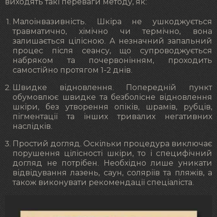
виходять такі переваги методу, як:
Малоінвазивність. Шкіра не ушкоджується
травматично, хімічно чи термічно, вона
залишається цілісною. А незначний запальний
процес після сеансу, що супроводжується
набряком та почервонінням, проходить
самостійно протягом 1-2 днів.
Швидке відновлення. Попередній пункт
обумовлює швидке та безболісне відновлення
шкіри, без утворення опіків, шрамів, рубців,
пігментації та інших тривалих негативних
наслідків.
Простий догляд. Оскільки процедура виключає
порушення цілісності шкіри, то і специфічний
догляд не потрібен. Необхідно лише уникати
відвідування лазень, саун, соляріїв та пляжів, а
також виконувати рекомендації спеціаліста.