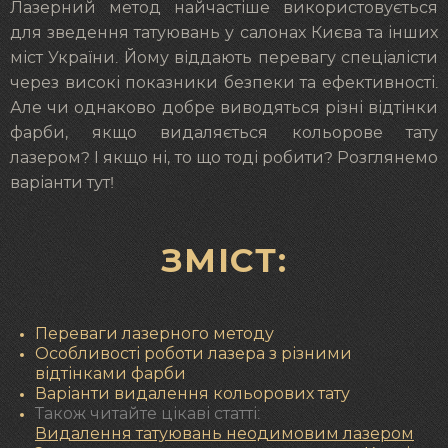
Лазерний метод найчастіше використовується
для зведення татуювань у салонах Києва та інших
міст України. Йому віддають перевагу спеціалісти
через високі показники безпеки та ефективності.
Але чи однаково добре виводяться різні відтінки
фарби, якщо видаляється кольорове тату
лазером? І якщо ні, то що тоді робити? Розглянемо
варіанти тут!
ЗМІСТ:
Переваги лазерного методу
Особливості роботи лазера з різними
відтінками фарби
Варіанти видалення кольорових тату
Також читайте цікаві статті:
Видалення татуювань неодимовим лазером