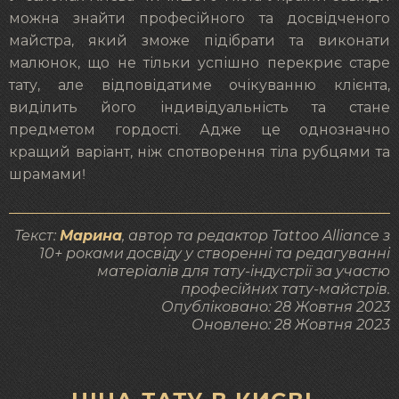
можна знайти професійного та досвідченого
майстра, який зможе підібрати та виконати
малюнок, що не тільки успішно перекриє старе
тату, але відповідатиме очікуванню клієнта,
виділить його індивідуальність та стане
предметом гордості. Адже це однозначно
кращий варіант, ніж спотворення тіла рубцями та
шрамами!
Текст:
Марина
, автор та редактор Tattoo Alliance з
10+ роками досвіду у створенні та редагуванні
матеріалів для тату-індустрії за участю
професійних тату-майстрів.
Опубліковано:
28 Жовтня 2023
Оновлено:
28 Жовтня 2023