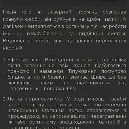
Після того, як лазерний промінь розпізнав
гранули фарби, він руйнує їх на дрібні частки. А
далі вони видаляються з організму під час роботи
імунної, гепатобіліарної та видільної систем.
Відповідно, метод має ще кілька переважних
якостей:
Ефективність. Виведення фарби з організму
після завершення всіх сеансів відбувається
повністю і назавжди. Татуювання поступово
блідне, а потім безвісти зникає. Шкіра, де був
малюнок, нічим не відрізняється від
навколишньої поверхні тіла.
Легка переносимість. У ході міграції фарби
через печінку та нирки немає виникнення
інтоксикації. Організм легко справляється з
процедурою, як, наприклад, при перетравленні
їжі або рутинному знешкодженні бактерій з
навколишнього середовища.