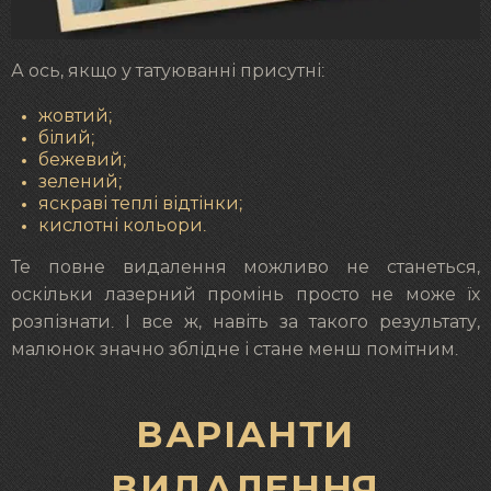
А ось, якщо у татуюванні присутні:
жовтий;
білий;
бежевий;
зелений;
яскраві теплі відтінки;
кислотні кольори.
Те повне видалення можливо не станеться,
оскільки лазерний промінь просто не може їх
розпізнати. І все ж, навіть за такого результату,
малюнок значно зблідне і стане менш помітним.
ВАРІАНТИ
ВИДАЛЕННЯ