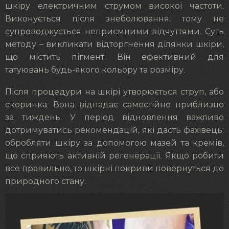
шкіру електричним струмом високої частоти.
Виконується після знеболювання, тому не
супроводжується неприємними відчуттями. Суть
методу – викликати відторгнення ділянки шкіри,
що містить пігмент. Він ефективний для
татуювань будь-якого кольору та розміру.
Після процедури на шкірі утворюється струп, або
скоринка. Вона відпадає самостійно приблизно
за тиждень. У період відновлення важливо
дотримуватись рекомендацій, які дасть фахівець:
обробляти шкіру за допомогою мазей та кремів,
що сприяють активній регенерації. Якщо робити
все правильно, то шкірні покриви повернуться до
природного стану.