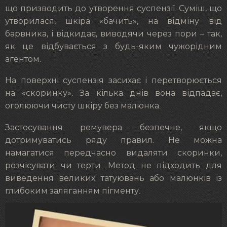
що призводить до утворення суспензії. Суміш, що
утворилася, шкіра «бачить», на відміну від
барвника, і відкидає, виводячи через пори – так,
як це відбувається з будь-яким чужорідним
агентом.
На поверхні суспензія засихає і перетворюється
на «скоринку». За кілька днів вона відпадає,
оголюючи чисту шкіру без малюнка.
Застосування ремувера безпечне, якщо
дотримуватись ряду правил. Не можна
намагатися передчасно видаляти скоринки,
розчісувати чи терти. Метод не підходить для
виведення великих татуювань або малюнків із
глибоким заляганням пігменту.