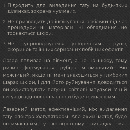
Підходить для виведення тату на будь-яких
ділянках, зокрема чутливих.
Не призводить до інфікування, оскільки під час
процедури ні матеріали, ні обладнання не
торкаються шкіри.
Не супроводжується утворенням струпів,
скоринок та інших серйозних побічних ефектів.
Лазер впливає на пігмент, а не на шкіру, тому
ризик формування рубців мінімальний. Він
можливий, якщо пігмент знаходиться у глибоких
шарах шкіри, і для його руйнування доводиться
використовувати потужні світлові імпульси. У цій
ситуації відновлення шкіри буде тривалішим.
Лазерний метод ефективніший, ніж видалення
тату електрокоагулятором. Але який метод буде
оптимальним у конкретному випадку, має