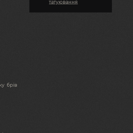
татуювання
жу брів