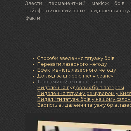
Звести перманентний макіяж брів 
найефективніший з них – видалення татуа
факти.
Способи зведення татуажу брів
Переваги лазерного методу
Ефективність лазерного методу
Догляд за шкірою після сеансу
Також читайте цікаві статті:
Видалення пудрових брів лазером
Видалення татуажу ремувером у Києв
Видалити татуаж брів у нашому салон
Вартість видалення татуажу брів лаз