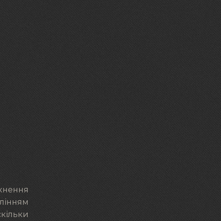
кнення
ілінням
скільки