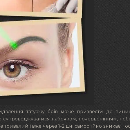
видалення татуажу брів може призвести до вини
е супроводжуватися набряком, почервонінням, поб
 тривалий і вже через 1-2 дні самостійно зникає. І о