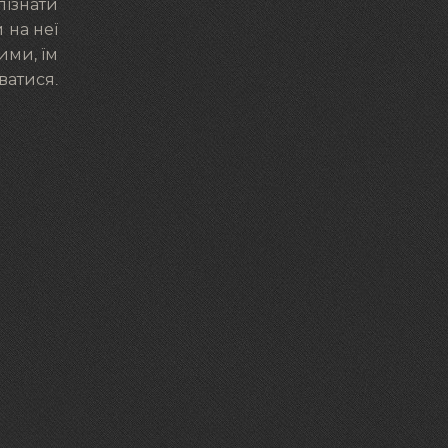
ізнати
 на неї
ими, їм
ватися.