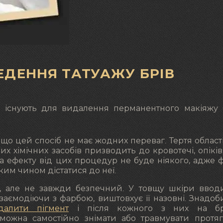
ЕДЕННЯ ТАТУАЖУ БРІВ
 існують для видалення перманентного макіяжу б
що цей спосіб не має жодних переваг. Тертя області
 хімічних засобів призводить до кровотечі, опіків,
ча ефекту від цих процедур не буде ніякого, адже 
ким чином дістатися до неї.
, але не завжди безпечний. У товщу шкіри ввод
заємодіючи з фарбою, виштовхує її назовні. Знадоб
далити пігмент
і після кожного з них на бр
 можна самостійно знімати або травмувати протя