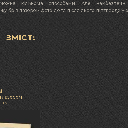
можна кількома способами. Але найбезпечн
жу брів лазером фото до та після якого підтверджую
ЗМІСТ:
і
і лазером
ером