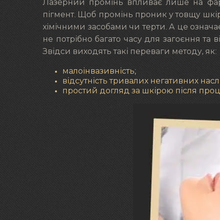
Лазерний промінь впливає лише на фарб
пігмент. Щоб промінь проник у товщу шкіри
хімічними засобами чи терти. А це означа
не потрібно багато часу для загоєння та в
Звідси виходять такі переваги методу, як:
малоінвазивність;
відсутність тривалих негативних наслі
простий догляд за шкірою після про