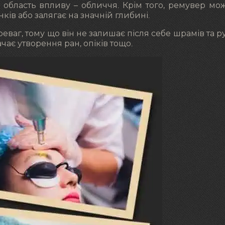
 область впливу – обличчя. Крім того, ремувер мо
ків або залягає на значній глибині.
еваг, тому що він не залишає після себе шрамів та ру
ає утворення ран, опіків тощо.