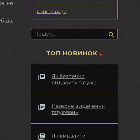
же не
РІЗНІ ПОРАДИ
бців,
Пошук:
ТОП НОВИНОК
Як безпечно
видалити татуаж
Лазерне видалення
татуювань
Як видалити