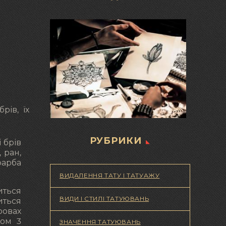
рів, їх
РУБРИКИ
 брів
 ран,
фарба
ВИДАЛЕННЯ ТАТУ І ТАТУАЖУ
иться
ВИДИ І СТИЛІ ТАТУЮВАНЬ
иться
овах
гом 3
ЗНАЧЕННЯ ТАТУЮВАНЬ