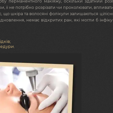
у перманентного макіяжу, оскільки здатний розп
, її не потрібно розрізати чи проколювати, впливати
є, що шкіра та волосяні фолікули залишаються цілісн
ідновлення, немає відкритих ран, які могли б інфіку
дків;
цедури.