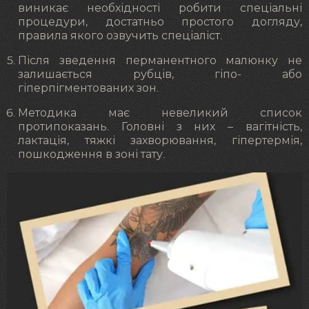
виникає необхідності робити спеціальні
процедури, достатньо простого догляду,
правила якого озвучить спеціаліст.
Після зведення перманентного малюнку не
залишається рубців, гіпо- або
гіперпігментованих зон.
Методика має невеликий список
протипоказань. Головні з них – вагітність,
лактація, тяжкі захворювання, гіпертермія,
пошкодження в зоні тату.