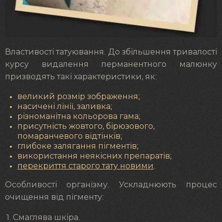
Властивості татуювання. До збільшення тривалості
курсу видалення перманентного малюнку
призводять такі характеристики, як:
великий розмір зображення;
насичені лінії, заливка;
різноманітна кольорова гама;
присутність жовтого, бірюзового,
помаранчевого відтінків;
глибоке залягання пігментів;
використання неякісних препаратів;
перекриття старого тату новими
.
Особливості організму. Ускладнюють процес
очищення від пігменту:
Смаглява шкіра.