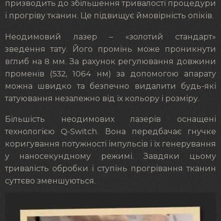
призводить до збільшення тривалості процедури
і прогріву тканин. Це підвищує ймовірність опіків.
Неодимовий лазер – «золотий стандарт»
зведення тату. Його промінь може проникнути
вглиб на 8 мм. За рахунок регулювання довжини
променів (532, 1064 нм) за допомогою апарату
можна швидко та безпечно видалити будь-які
татуювання незалежно від їх кольору і розміру.
Більшість неодимових лазерів оснащені
технологією Q-Switch. Вона передбачає гнучке
коригування потужності імпульсів і їх генерування
у наносекундному режимі. Завдяки цьому
тривалість обробки і ступінь прогрівання тканин
суттєво зменшуються.