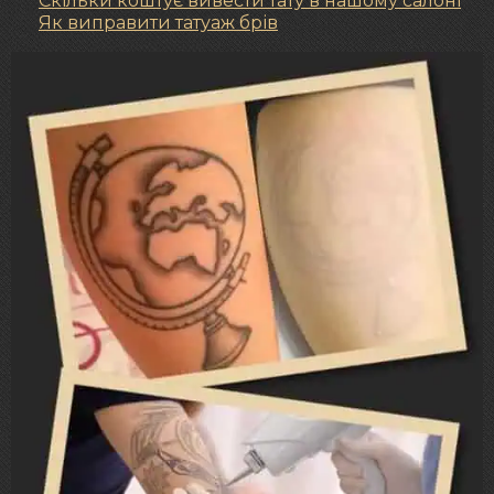
Скільки коштує вивести тату в нашому салоні
Як виправити татуаж брів