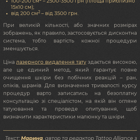
100-200 см
– 2500-3500 грн (площа приблизно
15х10 см);
2
від 200 см
– від 3500 грн.
При великій кількості, або значних розмірах
зображень, як правило, застосовується дисконтна
система, тобто вартість кожної процедури
зменшується.
Ціна
лазерного видалення тату
здається високою,
але це єдиний метод, який гарантує повне
очищення шкіри без побічних реакцій – ран,
опіків, шрамів. Для визначення тривалості курсу
процедур варто записатись на безоплатну
консультацію зі спеціалістом, на якій він огляне
татуювання та проведе опитування, щоб
визначити характеристики малюнку та шкіри.
Текст:
Марина
, автор та редактор Tattoo Alliance з