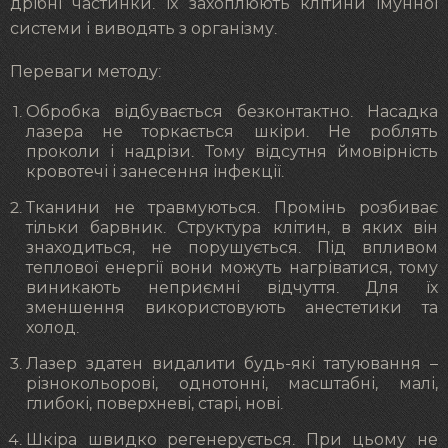
дрібні частинки. Їх захоплюють клітини імунної
системи і виводять з організму.
Переваги методу:
Обробка відбувається безконтактно. Насадка
лазера не торкається шкіри. Не роблять
проколи і надрізи. Тому відсутня ймовірність
кровотечі і занесення інфекції.
Тканини не травмуються. Промінь розбиває
тільки барвник. Структура клітин, в яких він
знаходиться, не порушується. Під впливом
теплової енергії вони можуть нагріватися, тому
виникають неприємні відчуття. Для їх
зменшення використовують анестетики та
холод.
Лазер здатен видалити будь-які татуювання –
різнокольорові, однотонні, масштабні, малі,
глибокі, поверхневі, старі, нові.
Шкіра швидко регенерується. При цьому не