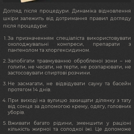
Догляд після процедури. Динаміка відновлення
шкіри залежить від дотримання правил догляду
після процедури:
За призначенням спеціаліста використовувати
охолоджувальні компреси, препарати з
пантенолом та хлоргексидином.
Запобігати травмуванню обробленої зони – не
голити, не чесати, не терти, не розпарювати, не
застосовувати спиртові розчини.
Не засмагати, не відвідувати сауну та басейн
протягом 14 днів.
При виході на вулицю захищати ділянку з тату
від сонця за допомогою крему, одягу, головних
уборів.
Вживати багато рідини, зменшити у раціоні
кількість жирної та солодкої їжі. Це допоможе