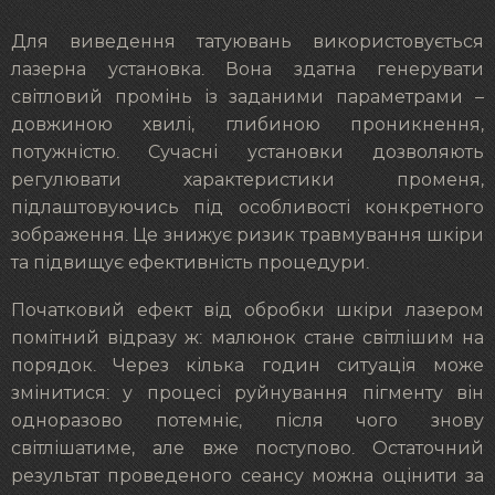
Для виведення татуювань використовується
лазерна установка. Вона здатна генерувати
світловий промінь із заданими параметрами –
довжиною хвилі, глибиною проникнення,
потужністю. Сучасні установки дозволяють
регулювати характеристики променя,
підлаштовуючись під особливості конкретного
зображення. Це знижує ризик травмування шкіри
та підвищує ефективність процедури.
Початковий ефект від обробки шкіри лазером
помітний відразу ж: малюнок стане світлішим на
порядок. Через кілька годин ситуація може
змінитися: у процесі руйнування пігменту він
одноразово потемніє, після чого знову
світлішатиме, але вже поступово. Остаточний
результат проведеного сеансу можна оцінити за