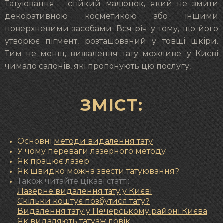
Татуювання – стійкий малюнок, який не змити
декоративною косметикою або іншими
поверхневими засобами. Вся річ у тому, що його
утворює пігмент, розташований у товщі шкіри.
Тим не менш, вижалення тату можливе: у Києві
чимало салонів, які пропонують цю послугу.
ЗМІСТ:
Основні
методи видалення тату
У чому переваги лазерного методу
Як працює лазер
Як швидко можна звести татуювання?
Також читайте цікаві статті:
Лазерне видалення тату у Києві
Скільки коштує позбутися тату?
Видалення тату у Печерському районі Києва
Як видаляють татуаж повік