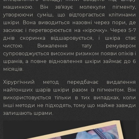
машинкою. Він зв’язує молекули пігменту,
утворюючи суміш, що відторгається клітинами
шкіри. Вона виводиться назовні через пори, де
засихає і перетворюється на «кірочку». Через 5-7
днів скоринка відшаровується, і шкіра стає
чистою. Вижалення тату ремувером
супроводжується високим ризиком появи опіків і
шрамів, а повне відновлення шкіри займає до 6
місяців.
Хірургічний метод передбачає видалення
найтонших шарів шкіри разом із пігментом. Він
використовується тільки в тих випадках, коли
інші методи не підходять, тому що майже завжди
залишають шрами.