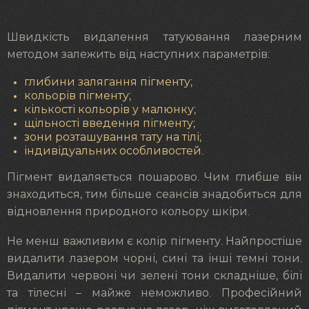
Швидкість видалення татуювання лазерним
методом залежить від наступних параметрів:
глибини залягання пігменту;
кольорів пігменту;
кількості кольорів у малюнку;
щільності введення пігменту;
зони розташування тату на тілі;
індивідуальних особливостей.
Пігмент видаляється пошарово. Чим глибше він
знаходиться, тим більше сеансів знадобиться для
відновлення природного кольору шкіри.
Не менш важливим є колір пігменту. Найпростіше
видалити лазером чорні, сині та інші темні тони.
Видалити червоні чи зелені тони складніше, білі
та тілесні – майже неможливо. Професійний