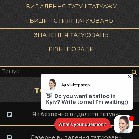
ВИДАЛЕННЯ ТАТУ І ТАТУАЖУ
ВИДИ І СТИЛІ ТАТУЮВАНЬ
ЗНАЧЕННЯ ТАТУЮВАНЬ
РІЗНІ ПОРАДИ
Пошук:
ТОП НОВИНОК
Як безпечно видалити татуаж
Лазерне видалення татуювань