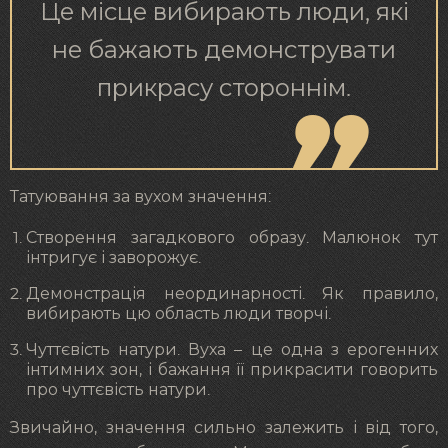
Це місце вибирають люди, які
не бажають демонструвати
прикрасу стороннім.
Татуювання за вухом значення:
Створення загадкового образу. Малюнок тут
інтригує і заворожує.
Демонстрація неординарності. Як правило,
вибирають цю область люди творчі.
Чуттєвість натури. Вуха – це одна з ерогенних
інтимних зон, і бажання її прикрасити говорить
про чуттєвість натури.
Звичайно, значення сильно залежить і від того,