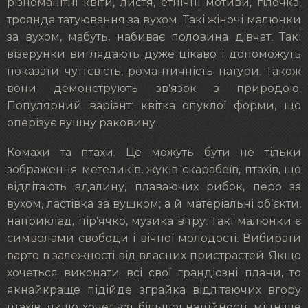
різноманітні квіти, листя, етнічні мотиви, гілочка,
троянда татуювання за вухом. Такі жіночі малюнки
за вухом, мабуть, набиває половина дівчат. Такі
візерунки виглядають дуже цікаво і допоможуть
показати чуттєвість, романтичність натури. Також
вони демонструють зв’язок з природою.
Популярний варіант: квітка опуклої форми, що
оперізує вушну раковину.
Комахи та птахи. Це можуть бути не тільки
зображення метеликів, жуків-скарабеїв, птахів, що
відлітають вдалину, плаваючих рибок, перо за
вухом, ластівка за вушком; а й матеріальні об’єкти,
наприклад, пір’ячко, музика вітру. Такі малюнки є
символами свободи і вічної молодості. Вибирати
варто в залежності від власних пристрастей. Якщо
хочеться виконати всі свої грандіозні плани, то
якнайкраще підійде зграйка відлітаючих вгору
птахів, якщо хочеться більшої надійності, міцніше