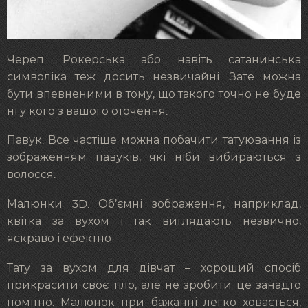
Череп. Рокерська або навіть сатанинська
символіка теж досить незвичайні. Зате можна
бути впевненими в тому, що такого точно не буде
ні у кого з вашого оточення.
Павук. Все частіше можна побачити татуювання із
зображенням павуків, які ніби вибираються з
волосся.
Малюнки 3D. Об’ємні зображення, наприклад,
квітка за вухом і так виглядають незвично,
яскраво і ефектно
Тату за вухом для дівчат – хороший спосіб
прикрасити своє тіло, але не зробити це занадто
помітно. Малюнок при бажанні легко ховається,