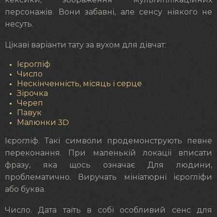
персонажів. Вони забавні, але сенсу ніякого не
несуть.
Цікаві варіанти тату за вухом для дівчат:
Ієрогліф
Число
Нескінченність, місяць і серце
Зірочка
Череп
Павук
Малюнки 3D
Ієрогліф. Такі символи продемонструють певне
переконання. При маленькій локації вписати
фразу, яка щось означає Для людини,
проблематично. Виручать мініатюрні ієрогліфи
або буква.
Число. Дата таїть в собі особливий сенс для