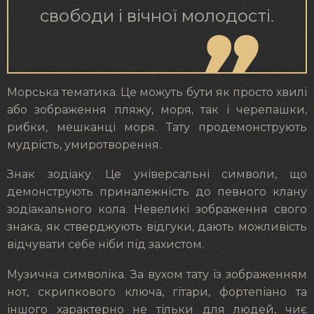
свободи і вічної молодості.
Морська тематика. Це можуть бути як просто хвилі
або зображення пляжу, моря, так і черепашки,
рибки, мешканці моря. Тату продемонструють
мудрість, умиротворення.
Знак зодіаку. Це універсальні символи, що
демонструють приналежність до певного клану
зодіакального кола. Невеликі зображення свого
знака, як стверджують відгуки, дають можливість
відчувати себе ніби під захистом.
Музична символіка. За вухом тату із зображенням
нот, скрипкового ключа, гітари, фортепіано та
іншого характерно не тільки для людей, чиє