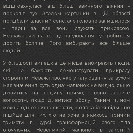
відштовхнулася від більш звичного віяння –
проколів вух. Згодом картинки в цій області
придбали власний сенс, але головне залишилося
– перш за все вони служать прикрасою.
Незважаючи на те, що татуювання тут робиться
досить боляче, його вибирають все більше
людей.
У більшості випадків це місце вибирають люди,
які не бажають демонструвати прикрасу
стороннім. Неважливо, яке у татуювання за вухом
має значення, суть одна: малюнок не видно, якщо
дивитися на людину прямо, і воно закрите
волоссям, якщо дивитися збоку. Таким чином
можна однозначно сказати, що така ідея відмінно
підійде для тих, хто не хоче з якихось причин
тримати в курсі трансформацій свого тіла
оточуючих. Невеликий малюнок в закритій