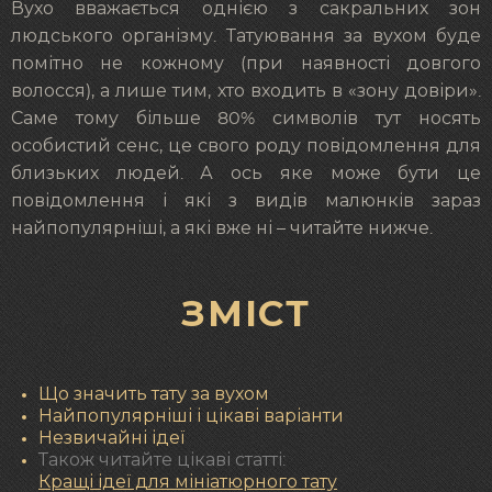
Вухо вважається однією з сакральних зон
людського організму. Татуювання за вухом буде
помітно не кожному (при наявності довгого
волосся), а лише тим, хто входить в «зону довіри».
Саме тому більше 80% символів тут носять
особистий сенс, це свого роду повідомлення для
близьких людей. А ось яке може бути це
повідомлення і які з видів малюнків зараз
найпопулярніші, а які вже ні – читайте нижче.
ЗМІСТ
Що значить тату за вухом
Найпопулярніші і цікаві варіанти
Незвичайні ідеї
Також читайте цікаві статті:
Кращі ідеї для мініатюрного тату