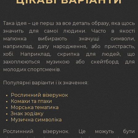
Така ідея – це перш за все деталь образу, яка щось
значить для самої людини. Часто в якості
малюнка вибирають значущі символи,
наприклад, дату народження, або пристрасть,
хобі. Наприклад, скрипка для людей, що
захоплюються музикою або скейтборд для
молодих спортсменів.
Популярні варіанти і їх значення:
Рослинний візерунок
Комахи та птахи
Морська тематика
Знак зодіаку
Музична символіка
Рослинний візерунок. Це можуть бути