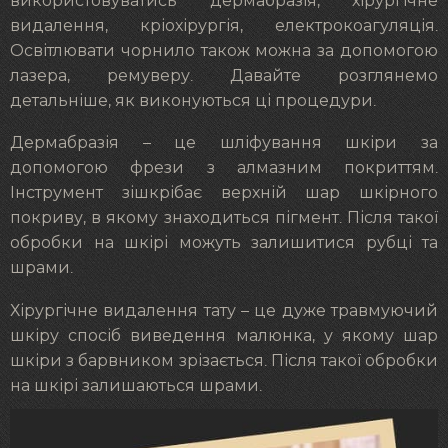
використовуватись дермабразія, хірургічне
видалення, кріохірургія, електрокоагуляція.
Освітлювати чорнило також можна за допомогою
лазера, ремуверу. Давайте розглянемо
детальніше, як виконуються ці процедури.
Дермабразія – це шліфування шкіри за
допомогою фрези з алмазним покриттям.
Інструмент зішкрібає верхній шар шкірного
покриву, в якому знаходиться пігмент. Після такої
обробки на шкірі можуть залишитися рубці та
шрами.
Хірургічне видалення тату – це дуже травмуючий
шкіру спосіб виведення малюнка, у якому шар
шкіри з барвником зрізається. Після такої обробки
на шкірі залишаються шрами.