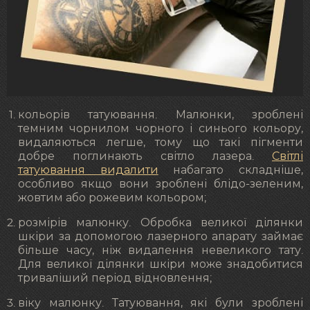
кольорів татуювання. Малюнки, зроблені
темним чорнилом чорного і синього кольору,
видаляються легше, тому що такі пігменти
добре поглинають світло лазера.
Світлі
татуювання видалити
набагато складніше,
особливо якщо вони зроблені блідо-зеленим,
жовтим або рожевим кольором;
розмірів малюнку. Обробка великої ділянки
шкіри за допомогою лазерного апарату займає
більше часу, ніж видалення невеликого тату.
Для великої ділянки шкіри може знадобитися
триваліший період відновлення;
віку малюнку. Татуювання, які були зроблені