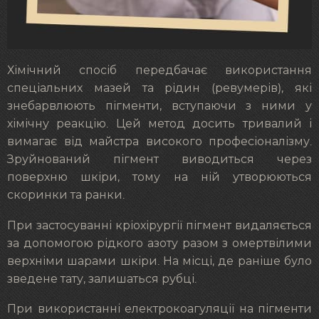
Хімічний спосіб передбачає використання
спеціальних мазей та рідин (ревумерів), які
знебарвлюють пігменти, вступаючи з ними у
хімічну реакцію. Цей метод досить тривалий і
вимагає від майстра високого професіоналізму.
Зруйнований пігмент виводиться через
поверхню шкіри, тому на ній утворюються
скоринки та ранки.
При застосуванні кріохірургії пігмент видаляється
за допомогою рідкого азоту разом з омертвілими
верхніми шарами шкіри. На місці, де раніше було
зведене тату, залишаться рубці.
При використанні електрокоагуляції на пігменти