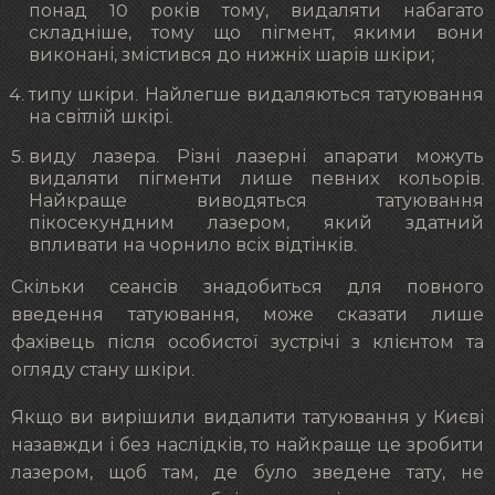
понад 10 років тому, видаляти набагато
складніше, тому що пігмент, якими вони
виконані, змістився до нижніх шарів шкіри;
типу шкіри. Найлегше видаляються татуювання
на світлій шкірі.
виду лазера. Різні лазерні апарати можуть
видаляти пігменти лише певних кольорів.
Найкраще виводяться татуювання
пікосекундним лазером, який здатний
впливати на чорнило всіх відтінків.
Скільки сеансів знадобиться для повного
введення татуювання, може сказати лише
фахівець після особистої зустрічі з клієнтом та
огляду стану шкіри.
Якщо ви вирішили видалити татуювання у Києві
назавжди і без наслідків, то найкраще це зробити
лазером, щоб там, де було зведене тату, не