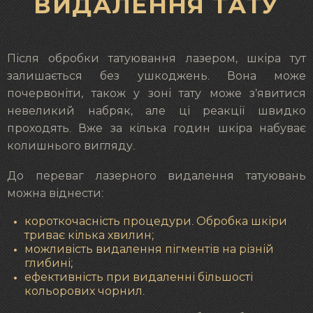
ВИДАЛЕННЯ ТАТУ
Після обробки татуювання лазером, шкіра тут
залишається без ушкоджень. Вона може
почервоніти, також у зоні тату може з’явитися
невеликий набряк, але ці реакції швидко
проходять. Вже за кілька годин шкіра набуває
колишнього вигляду.
До переваг лазерного видалення татуювань
можна віднести:
короткочасність процедури. Обробка шкіри
триває кілька хвилин;
можливість видалення пігментів на різній
глибині;
ефективність при видаленні більшості
кольорових чорнил.