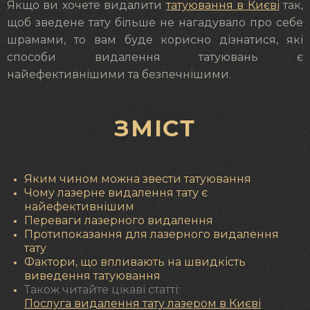
Якщо ви хочете видалити
татуювання в Києві
так,
щоб зведене тату більше не нагадувало про себе
шрамами, то вам буде корисно дізнатися, які
способи видалення татуювань є
найефективнішими та безпечнішими.
ЗМІСТ
Яким чином можна звести татуювання
Чому лазерне видалення тату є
найефективнішим
Переваги лазерного видалення
Протипоказання для лазерного видалення
тату
Фактори, що впливають на швидкість
виведення татуювання
Також читайте цікаві статті:
Послуга видалення тату лазером в Києві