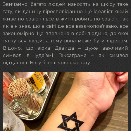
Звичайно, багато людей наносять на шкіру таке
тату, як данину віросповіданню. Це ідеаліст, який
живе по совісті і все в житті робить по совісті. Так
як він знає, що в світі де все взаємопов’язано, все
закономірно. Це впевнена в собі людина, до якої
тягнуться люди, а тому вона може бути лідером.
Відомо, що зірка Давида – дуже важливий
символ в іудаїзмі. Гексаграма – як символ
відданості Богу більш чоловіче тату.