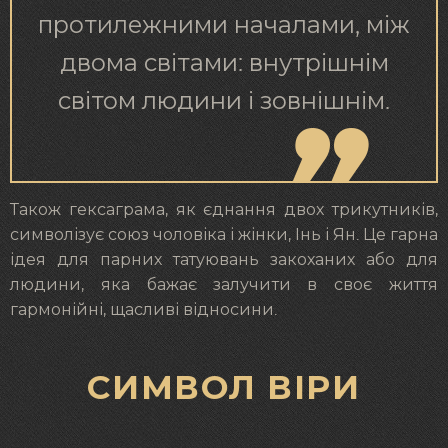
протилежними началами, між
двома світами: внутрішнім
світом людини і зовнішнім.
Також гексаграма, як єднання двох трикутників,
символізує союз чоловіка і жінки, Інь і Ян. Це гарна
ідея для парних татуювань закоханих або для
людини, яка бажає залучити в своє життя
гармонійні, щасливі відносини.
СИМВОЛ ВІРИ