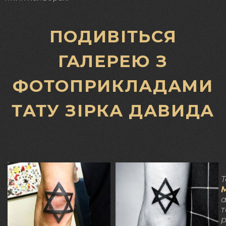
ПОДИВІТЬСЯ
ГАЛЕРЕЮ З
ФОТОПРИКЛАДАМИ
ТАТУ ЗІРКА ДАВИДА
Т
а
т
р