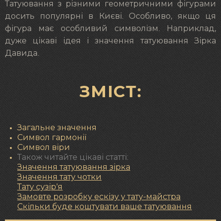
Татуювання з різними геометричними фігурами
досить популярні в Києві. Особливо, якщо ця
фігура має особливий символізм. Наприклад,
дуже цікаві ідея і значення татуювання Зірка
Давида.
ЗМІСТ:
Загальне значення
Символ гармонії
Символ віри
Також читайте цікаві статті:
Значення татуювання зірка
Значення тату чотки
Тату сузір’я
Замовте розробку ескізу у тату-майстра
Скільки буде коштувати ваше татуювання