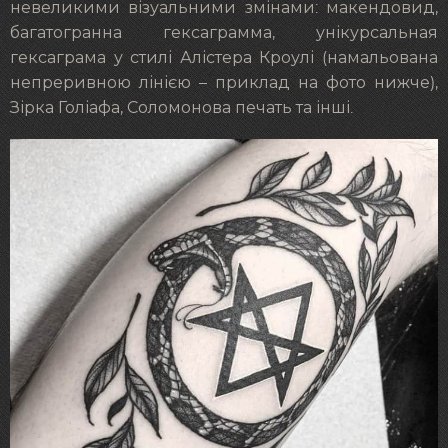
невеликими візуальними змінами: макендовид,
багатогранна гексаграмма, унікурсальная
гексаграма у стилі Алістера Кроулі (намальована
непреривною лінією – приклад на фото нижче),
Зірка Голіафа, Соломонова печать та інші.