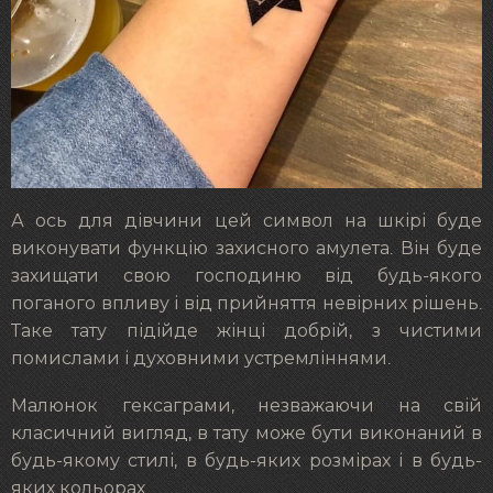
А ось для дівчини цей символ на шкірі буде
виконувати функцію захисного амулета. Він буде
захищати свою господиню від будь-якого
поганого впливу і від прийняття невірних рішень.
Таке тату підійде жінці добрій, з чистими
помислами і духовними устремліннями.
Малюнок гексаграми, незважаючи на свій
класичний вигляд, в тату може бути виконаний в
будь-якому стилі, в будь-яких розмірах і в будь-
яких кольорах.