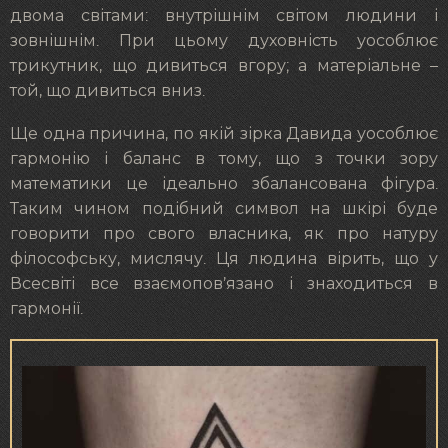
двома світами: внутрішнім світом людини і
зовнішнім. При цьому духовність уособлює
трикутник, що дивиться вгору; а матеріальне –
той, що дивиться вниз.
Ще одна причина, по якій зірка Давида уособлює
гармонію і баланс в тому, що з точки зору
математики це ідеально збалансована фігура.
Таким чином подібний символ на шкірі буде
говорити про свого власника, як про натуру
філософську, мислячу. Ця людина вірить, що у
Всесвіті все взаємопов’язано і знаходиться в
гармонії.