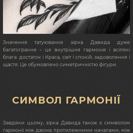
Значення татуювання зірка Давида дуже
багатогранне – це внутрішня гармонія і всілякі
блага: достаток і Краса, світ і спокій, задоволення і
щастя. Це обумовлено симетричністю фігури.
СИМВОЛ ГАРМОНІЇ
Завдяки цьому, зірка Давида також є символом
гармонії між двома протилежними началами, між