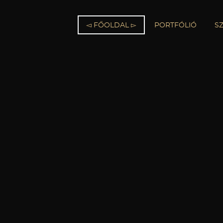
◅ FŐOLDAL ▻
PORTFÓLIÓ
S