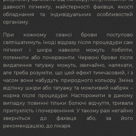
давності пігменту, майстерності фахівця, якості
обладнання та індивідуальних особливостей
організму.
При кожному сеансі брови поступово
світлішатимуть. Іноді відразу після процедури сам
пігмент і шкіра навколо можуть побіліти,
потемніти або почервоніти. Червоні брови після
видалення татуажу можуть, звичайно, налякати,
але треба розуміти, що цей ефект тимчасовий, і з
часом вони набудуть природного кольору. Зміна
відтінку шкіри або татуажу та можливий набряк –
норма після процедури. Насторожити в даному
випадку повинні тільки болючі відчуття, тривала
припухлість і почервоніння. У такому разі негайно
зверніться до фахівця або, за його
рекомендацією, до лікаря.