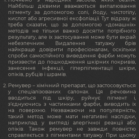
Найбільш дієвими вважаються випалювання
пігменту за допомогою солі, йоду, чистотілу,
кислот або агресивної ексфоліації. Тут відразу ж
треба сказати, що за допомогою «домашніх»
методів не тільки важко досягти потрібного
результату, але їх застосування може бути вкрай
небезпечним. Видалення татуажу брів
найкраще довірити професіоналам, оскільки
спроби самостійного виведення фарби можуть
призвести до пошкодження шкірних покривів,
занесення інфекції, гіперпігментації шкіри,
опіків, рубців і шрамів.
Ремувер – хімічний препарат, що застосовується
у спеціалізованих салонах. Ця речовина
вводиться під шкіру, руйнує пігмент і,
з’єднуючись з частинками фарби, виводить їх
на поверхню. Незважаючи на популярність,
такий метод може мати негативні наслідки,
наприклад у вигляді алергічної реакції або
опіків. Також ремувер не завжди повністю
справляється з пігментами татуажу. При цьому