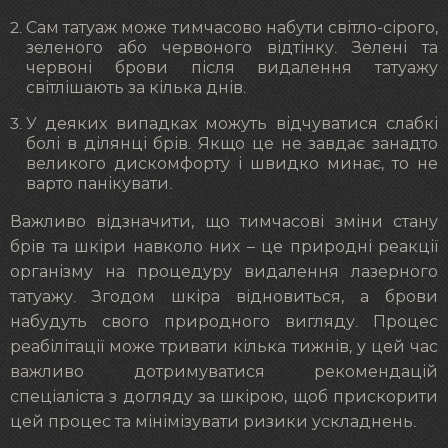
Сам татуаж може тимчасово набути світло-сірого,
зеленого або червоного відтінку. Зелені та
червоні брови після видалення татуажу
світлішають за кілька днів.
У деяких випадках можуть відчуватися слабкі
болі в ділянці брів. Якщо це не завдає занадто
великого дискомфорту і швидко минає, то не
варто панікувати.
Важливо відзначити, що тимчасові зміни стану
брів та шкіри навколо них – це природні реакції
організму на процедуру видалення лазерного
татуажу. Згодом шкіра відновиться, а брови
набудуть свого природного вигляду. Процес
реабілітації може тривати кілька тижнів, у цей час
важливо дотримуватися рекомендацій
спеціаліста з догляду за шкірою, щоб прискорити
цей процес та мінімізувати ризики ускладнень.