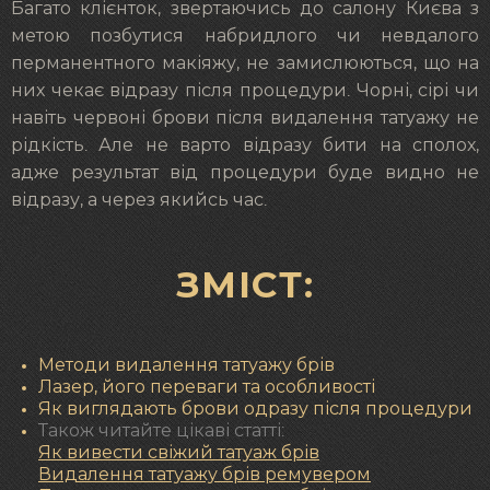
Багато клієнток, звертаючись до салону Києва з
метою позбутися набридлого чи невдалого
перманентного макіяжу, не замислюються, що на
них чекає відразу після процедури. Чорні, сірі чи
навіть червоні брови після видалення татуажу не
рідкість. Але не варто відразу бити на сполох,
адже результат від процедури буде видно не
відразу, а через якийсь час.
ЗМІСТ:
Методи видалення татуажу брів
Лазер, його переваги та особливості
Як виглядають брови одразу після процедури
Також читайте цікаві статті:
Як вивести свіжий татуаж брів
Видалення татуажу брів ремувером