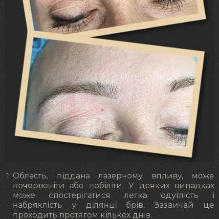
Область, піддана лазерному впливу, може
почервоніти або побіліти. У деяких випадках
може спостерігатися легка одутлість і
набряклість у ділянці брів. Зазвичай це
проходить протягом кількох днів.