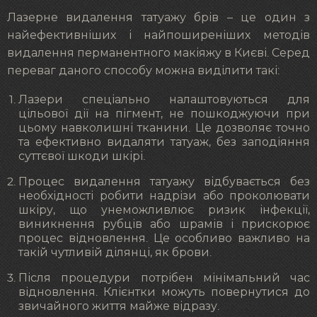
Лазерне видалення татуажу брів – це один з
найефективніших і найпоширеніших методів
видалення перманентного макіяжу в Києві. Серед
переваг даного способу можна виділити такі:
Лазери спеціально налаштовуються для
цільової дії на пігмент, не пошкоджуючи при
цьому навколишні тканини. Це дозволяє точно
та ефективно видаляти татуаж, без заподіяння
суттєвої шкоди шкірі.
Процес видалення татуажу відбувається без
необхідності робити надрізи або проколювати
шкіру, що унеможливлює ризик інфекції,
виникнення рубців або шрамів і прискорює
процес відновлення. Це особливо важливо на
такій чутливій ділянці, як брови.
Після процедури потрібен мінімальний час
відновлення. Клієнтки можуть повернутися до
звичайного життя майже відразу.