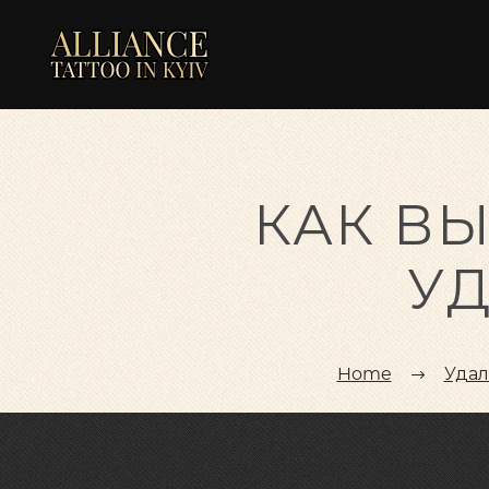
КАК В
УД
Home
Удал