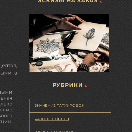
ЭСКИЗЫ НА ЗАКАЗ
цептов,
мыми в
РУБРИКИ
нными
ивная
олько
ЗНАЧЕНИЕ ТАТУИРОВОК
ление
ьного
РАЗНЫЕ СОВЕТЫ
кции,