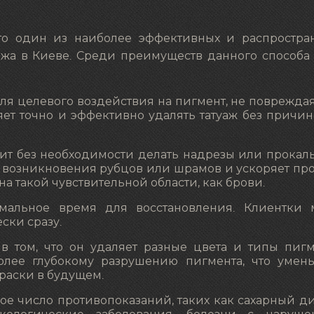
это один из наиболее эффективных и распростра
жа в Киеве. Среди преимуществ данного способа
ля целевого воздействия на пигмент, не поврежда
яет точно и эффективно удалять татуаж без причи
ит без необходимости делать надрезы или прокал
, возникновения рубцов или шрамов и ускоряет пр
на такой чувствительной области, как брови.
мальное время для восстановления. Клиентки 
ски сразу.
в том, что он удаляет разные цвета и типы пигм
олее глубокому разрушению пигмента, что умен
раски в будущем.
е число противопоказаний, таких как сахарный ди