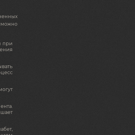
ненных
 можно
я при
нения
ывать
оцесс
могут
ента.
ьшает
абет,