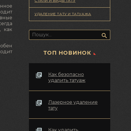
СТИЛИ И ВИДЫ ТАТУ
анное
водит
УДАЛЕНИЕ ТАТУ И ТАТУАЖА
ивные
сегда
, как
Пошук:
собен
ходит
ТОП НОВИНОК
Как безопасно
удалить татуаж
Лазерное удаление
тату
Как удалить