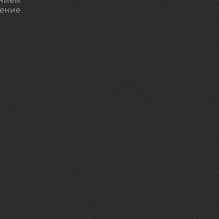
нием
ление