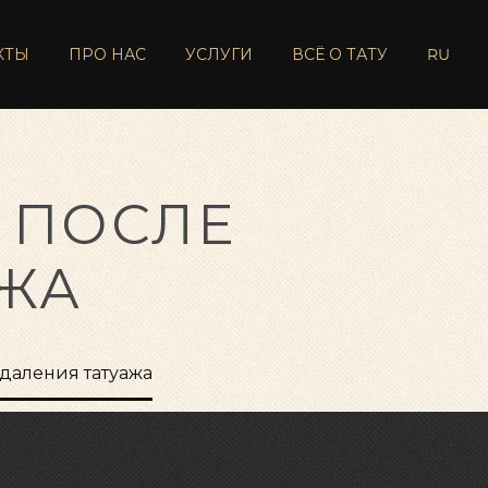
КТЫ
ПРО НАС
УСЛУГИ
ВСЁ О ТАТУ
RU
 ПОСЛЕ
АЖА
удаления татуажа