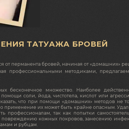
ЕНИЯ ТАТУАЖА БРОВЕЙ
я от перманента бровей, начиная от «домашних» ре
ивая профессиональными методиками, предлагае
:
рых бесконечное множество. Наиболее действе
помощи соли, йода, чистотела, кислот или агресс
сказать, что при помощи «домашних» методов не т
 но применение их может быть крайне опасным. Уда
ть профессионалам, так как попытки самостоятел
к повреждению кожных покровов, занесению инфе
амам и рубцам.