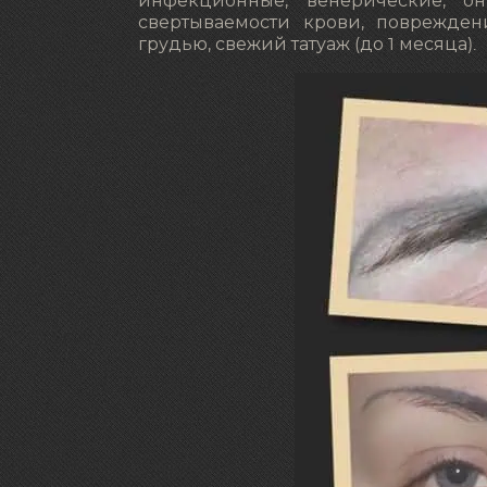
инфекционные, венерические, он
свертываемости крови, поврежден
грудью, свежий татуаж (до 1 месяца).