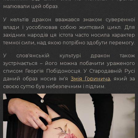
малювали цей образ.
У кельтів дракон вважався знаком суверенної
влади і уособлював собою життєвий цикл. Для
західних народів ця істота часто носила характер
темної сили, над якою потрібно здобути перемогу.
У слов’янській культурі дракон також
зустрічається – його можна побачити ураженого
списом Георгія Побідоносця. У Стародавній Русі
даний образ носив ім’я
Змія Горинича
, який за
своєю суттю був небезпечним і підлим.