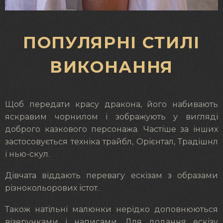
ПОПУЛЯРНІ СТИЛІ
ВИКОНАННЯ
Щоб передати красу дракона, його набивають
яскравим чорнилом і зображують у вигляді
доброго казкового персонажа. Частіше за інших
застосовується техніка трайбл, Орієнтал, Традішнл
і нью-скул.
Дівчата віддають перевагу ескізам з образами
різнокольорових істот.
Також натільні малюнки нерідко доповнюються
візерунками і написами. Для додання ескізу