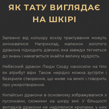
ЯК ТАТУ ВИГЛЯДАЄ
НА ШКІРІ
Залежно від кольору ескізу трактування можуть
змінюватися. Наприклад, малюнок золотого
дракона підходить дівчині, яка завжди тягнеться
до знань і намагається знайти велику мудрість.
Небесний дракон Люди Сходу наносили на тіло
як атрибут віри. Також нерідко можна зустріти і
безкриле створення, що живе на землі і говорить
про умиротворення.
Китайські дракони в основному зображувалися з
лусочками, схожими на шкіру змії. У більшості
випадків дракони не наділялися крилами, у них