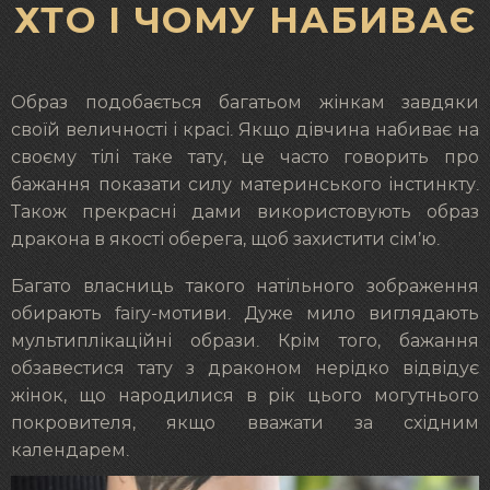
ХТО І ЧОМУ НАБИВАЄ
Образ подобається багатьом жінкам завдяки
своїй величності і красі. Якщо дівчина набиває на
своєму тілі таке тату, це часто говорить про
бажання показати силу материнського інстинкту.
Також прекрасні дами використовують образ
дракона в якості оберега, щоб захистити сім’ю.
Багато власниць такого натільного зображення
обирають fairy-мотиви. Дуже мило виглядають
мультиплікаційні образи. Крім того, бажання
обзавестися тату з драконом нерідко відвідує
жінок, що народилися в рік цього могутнього
покровителя, якщо вважати за східним
календарем.