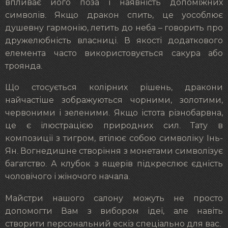
впливає його поза і наявність допоміжних
символів. Якщо дракон спить, це уособлює
душевну гармонію, летить до неба – говорить про
дружелюбність власниці. В якості додаткового
елемента часто використовується сакура або
троянда.
Що стосується колірних рішень, дракони
найчастіше зображуються чорними, золотими,
червоними і зеленими. Якщо істота різнобарвна,
це є ілюстрацією природних сил. Тату в
композиції з тигром, втілює собою символіку Інь-
Ян. Вогнедишне створіння з монетами символізує
багатство. А клубок з ящерів підкреслює єдність
чоловічого і жіночого начала.
Майстри нашого салону можуть не просто
допомогти Вам з вибором ідеї, але навіть
створити персональний ескіз спеціально для вас.