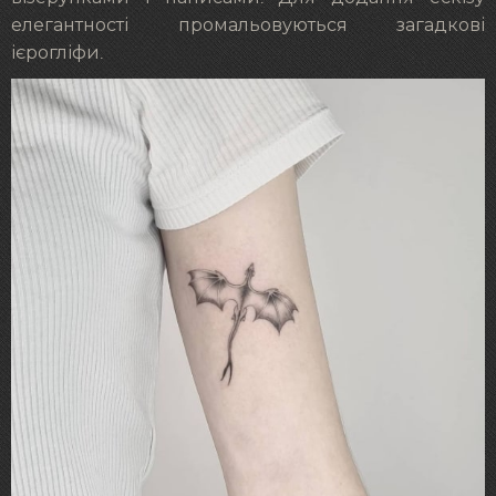
елегантності промальовуються загадкові
ієрогліфи.