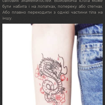
світових знаменитостей. Войовнича істота може
бути набита і на лопатках, попереку або стегнах.
Або плавно переходити з однієї частини тіла на
іншу.