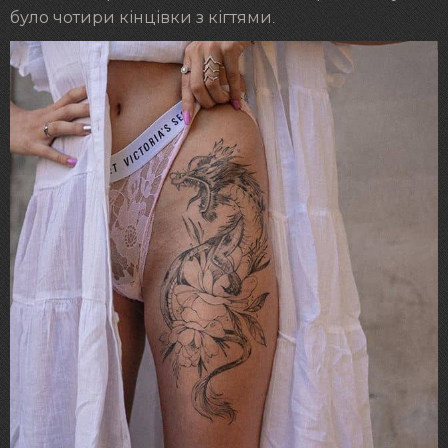
було чотири кінцівки з кігтями.