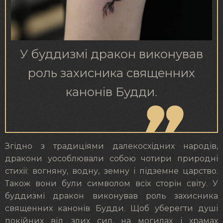
У буддизмі дракон виконував
роль захисника священних
канонів Будди.
Згідно з традиціями далекосхідних народів,
дракони уособлювали собою чотири природні
стихії: вогняну, водну, земну і підземне царство.
Також вони були символом всіх сторін світу. У
буддизмі дракон виконував роль захисника
священних канонів Будди. Щоб уберегти душі
покійних від злих сил, на могилах і храмах