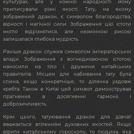
культурах, але у кожної народності йому
приписували різні якості. Тату, на якому
зображений дракон, є символом благородства,
вірності і магічної сили. Зображення цієї істоти
могло відрізнятися, але незмінною рисою
залишалася глибока мудрість.
Раніше дракон служив символом імператорської
влади. Зображення з вогнедихаючою істотою
наносили на тіло і дружини китайських
правителів. Місцем для набивання тату була
спина, якщо конкретніше, то ділянка уздовж
хребта. Також в Китаї цей символ демонстрував
прагнення в досягненні гармонії і
доброзичливість.
Крім цього, татуювання дракон для дівчат
вважається втіленням духовних якостей. Якщо
вірити китайському гороскопу, то людина, яка