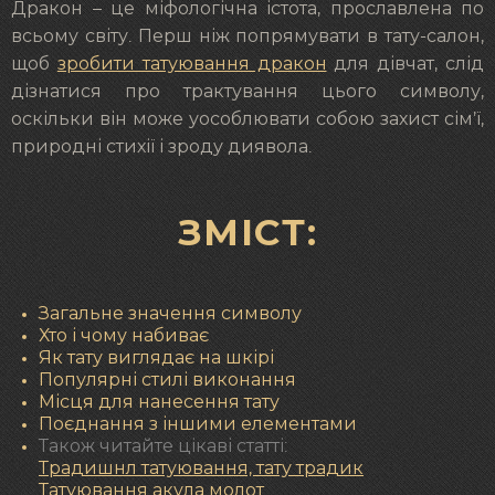
Дракон – це міфологічна істота, прославлена по
всьому світу. Перш ніж попрямувати в тату-салон,
щоб
зробити татуювання дракон
для дівчат, слід
дізнатися про трактування цього символу,
оскільки він може уособлювати собою захист сім’ї,
природні стихії і зроду диявола.
ЗМІСТ:
Загальне значення символу
Хто і чому набиває
Як тату виглядає на шкірі
Популярні стилі виконання
Місця для нанесення тату
Поєднання з іншими елементами
Також читайте цікаві статті:
Т
радишнл татуювання, тату традик
Татуювання акула молот