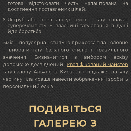
готова відстоювати честь, налаштована на
досягнення поставлених цілей.
Яструб або орел атакує змію – тату означає
суперечливість. У власниці татуювання в душі
йде боротьба.
Змія – популярна і стильна прикраса тіла. Головне
– вибрати тату бажаного стилю і правильного
значення. Визначитися з вибором ескізу
допоможе досвідчений і
кваліфікований майстер
тату-салону Альянс в Києві, він підкаже, на яку
частину тіла краще нанести зображення і зробить
персональний ескіз.
ПОДИВІТЬСЯ
ГАЛЕРЕЮ З