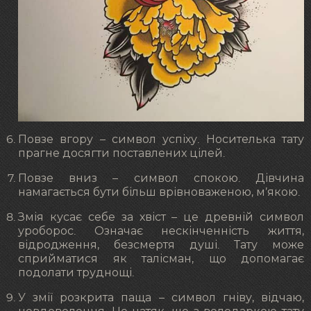
Повзе вгору – символ успіху. Носителька тату
прагне досягти поставлених цілей.
Повзе вниз – символ спокою. Дівчина
намагається бути більш врівноваженою, м’якою.
Змія кусає себе за хвіст – це древній символ
уроборос. Означає нескінченність життя,
відродження, безсмертя душі. Тату може
сприйматися як талісман, що допомагає
подолати труднощі.
У змії розкрита паща – символ гніву, відчаю,