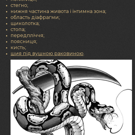
стегно;
нижня частина живота і інтимна зона;
область діафрагми;
щиколотка;
стопа;
передпліччя;
поясниця;
кисть;
шия під вушною раковиною
.