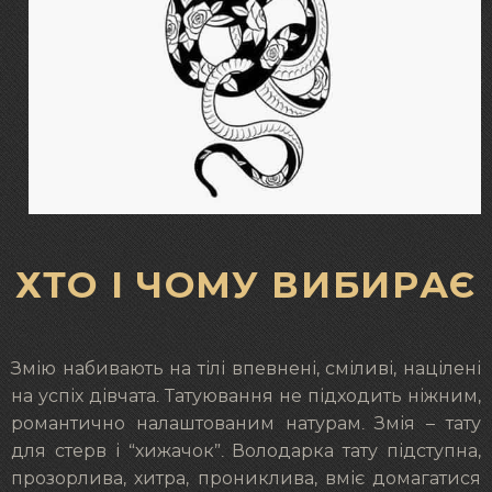
ХТО І ЧОМУ ВИБИРАЄ
Змію набивають на тілі впевнені, сміливі, націлені
на успіх дівчата. Татуювання не підходить ніжним,
романтично налаштованим натурам. Змія – тату
для стерв і “хижачок”. Володарка тату підступна,
прозорлива, хитра, прониклива, вміє домагатися