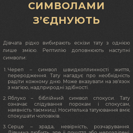
СИМВОЛАМИ
З’ЄДНУЮТЬ
Дівчата рідко вибирають ескізи тату з однією
лише змією. Рептилію доповнюють наступні
символи:
Череп – символ швидкоплинності життя,
переродження. Тату нагадує про необхідність
радіти кожному дню. Може вказувати на зв’язок
з магією, надприродні здібності.
Яблуко – біблійний символ спокуси. Тату
означає слідування порокам і спокусам,
наявність таємниці. Носителька татуювання вміє
спокушати чоловіків.
Серце – зрада, невірність, розчарування.
Дівчина любить, але її почуття або нерозділені,