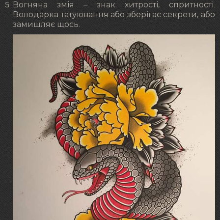
Вогняна змія – знак хитрості, спритності.
Володарка татуювання або зберігає секрети, або
замишляє щось.