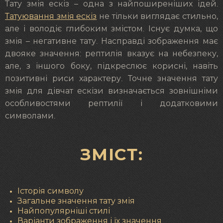
Тату змія ескіз – одна з найпоширеніших ідей.
Татуювання змія ескіз
не тільки виглядає стильно,
але і володіє глибоким змістом. Існує думка, що
змія – негативне тату. Насправді зображення має
двояке значення: рептилія вказує на небезпеку,
але, з іншого боку, підкреслює корисні, навіть
позитивні риси характеру. Точне значення тату
змія для дівчат ескізи визначається зовнішніми
особливостями рептилії і додатковими
символами.
ЗМІСТ:
Історія символу
Загальне значення тату змія
Найпопулярніші стилі
Варіанти зображення і їх значення