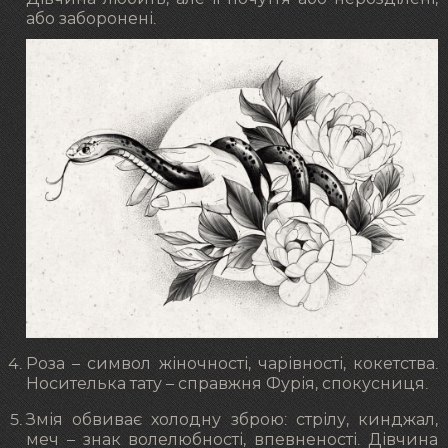
або заборонені.
Роза – символ жіночності, чарівності, кокетства.
Носителька тату – справжня Фурія, спокусниця.
Змія обвиває холодну зброю: стрілу, кинджал,
меч – знак волелюбності, впевненості. Дівчина