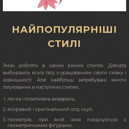
НАЙПОПУЛЯРНІШІ
СТИЛІ
Змію роблять в самих різних стилях. Дівчата
вибирають ескіз тату з урахуванням свого смаку і
зовнішності. Але найбільш затребувані жіночі
татуювання в наступних стилях:
легка і позитивна акварель;
яскравий і оригінальний олд скул;
геометрія, при якій змія поєднується з
геометричними фігурами;