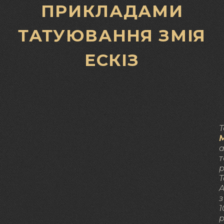
ПРИКЛАДАМИ
ТАТУЮВАННЯ ЗМІЯ
ЕСКІЗ
Т
а
т
р
T
A
з
1