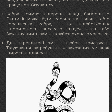
невдоволення. Це натяк, що з володаркою тату
краще не зв’язуватися.
Кобра – символ лідерства, влади, багатства. У
Рептилії може бути корона на голові, тобто
королівська кобра, – це відображення
авторитетності, високого статусу жінки або
бажання вийти заміж за забезпеченого чоловіка.
Дві переплетені змії – любов, пристрасть.
Татуювання затребуване у закоханих як знак
щирості, відданості.