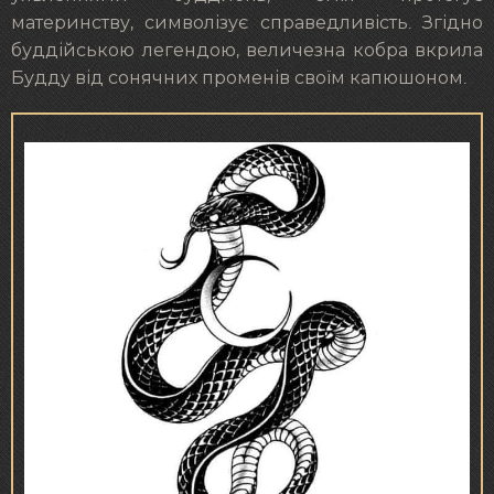
материнству, символізує справедливість. Згідно
буддійською легендою, величезна кобра вкрила
Будду від сонячних променів своїм капюшоном.