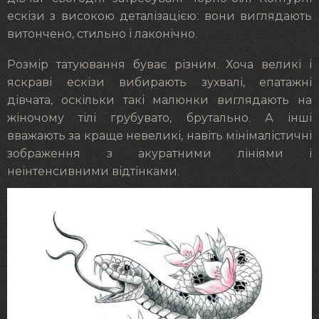
ескізи з високою деталізацією: вони виглядають
витончено, стильно і лаконічно.
Розмір татуювання буває різним. Хоча великі і
яскраві ескізи вибирають зухвалі, епатажні
дівчата, оскільки такі малюнки виглядають на
жіночому тілі грубувато, брутально. А інші
вважають за краще невеликі, навіть мінімалістичні
зображення з акуратними лініями і
неінтенсивними відтінками.