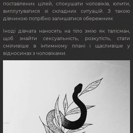
поставлених цілей, спокушати чоловіків, юлити,
виплутуватися зі складних ситуацій. З такою
дівчиною потрібно залишатися обережним.
Іноді дівчата наносять на тіло змію як талісман,
щоб знайти сексуальність, розкутість, стати
сміливіше в інтимному плані і щасливіше у
відносинах з чоловіками.