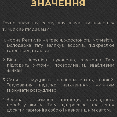
ЗНАЧЕННЯ
Точне значення ескізу для дівчат визначається
тим, як виглядає змія:
Чорна Рептилія – агресія, жорстокість, мстивість.
Володарка тату залякує ворогів, підкреслює
готовність до атаки.
Біла – жіночність, лукавство, кокетство. Тату
підходить хитрим, прозорливим, звабливим
жінкам.
Синя – мудрість, врівноваженість, спокій.
Татуювання наділяє натхненням, умінням
міркувати розсудливо.
Зелена – символ природи, природного
перебігу життя. Тату підкреслює прагнення
досягти гармонії з собою і навколишнім світом.