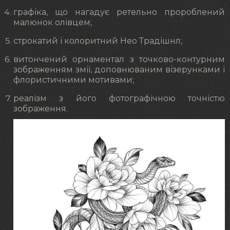
графіка, що нагадує ретельно пророблений
малюнок олівцем;
строкатий і колоритний Нео Традішнл;
витончений орнаментал з точково-контурним
зображенням змії, доповнюваним візерунками і
флористичними мотивами;
реалізм з його фотографічною точністю
зображення.