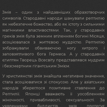
Змія – один з найдавніших образотворчих
символів. Стародавні народи шанували рептилію
як небезпечне божество, або як істоту з сильними
магічними властивостями. Так, у стародавніх
греків змія була земним втіленням богині Місяця,
асоціювалася з життєвою мудрістю. Рептилію
зображували обвиваючою ногу хитрого і
заповзятливого бога Гермеса. А у стародавніх
єгиптян Творець Всесвіту представлявся мудрим
і безсмертним гігантським Змієм.
У християнстві змія знайшла негативне значення,
стала асоціюватися зі спокусою. Але у азіатських
народів збереглося позитивне ставлення до
Рептилії. Японці вважають її уособленням
жіночності, привабливості, сексуальності. За
уявленнями буддистів, змія протегує