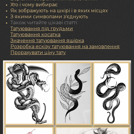
Хто і чому вибирає
Як зображують на шкірі і в яких місцях
З якими символами з’єднують
Також читайте цікаві статті:
Татуювання під грудьми
Татуювання косатка
Значення татуювання ящірка
Розробка ескізу татуювання на замовлення
Прорахувати ціну тату