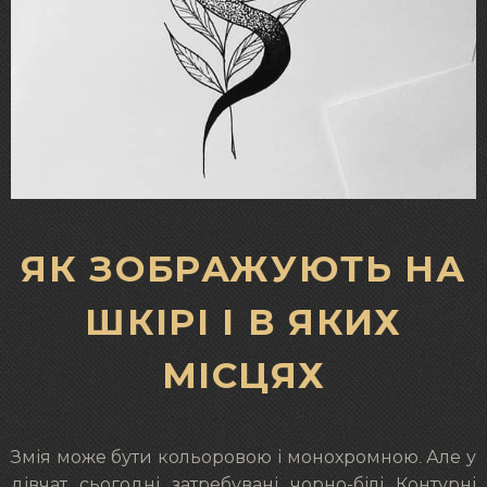
ЯК ЗОБРАЖУЮТЬ НА
ШКІРІ І В ЯКИХ
МІСЦЯХ
Змія може бути кольоровою і монохромною. Але у
дівчат сьогодні затребувані чорно-білі Контурні