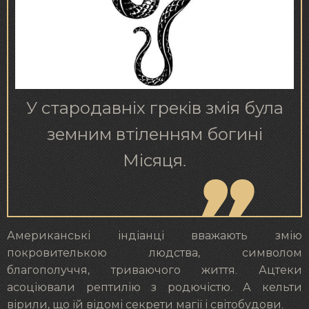
У стародавніх греків змія була
земним втіленням богині
Місяця.
Американські індіанці вважають змію
покровителькою людства, символом
благополуччя, триваючого життя. Ацтеки
асоціювали рептилію з родючістю. А кельти
вірили, що їй відомі секрети магії і світобудови.