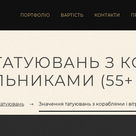
ПОРТФОЛІО
ВАРТІСТЬ
КОНТАКТИ
П
ТАТУЮВАНЬ З К
ЛЬНИКАМИ (55+
татуювань
Значення татуювань з кораблями і ві