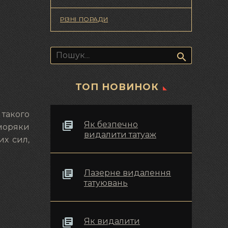
РІЗНІ ПОРАДИ
Пошук:
ТОП НОВИНОК
 такого
Як безпечно
 моряки
видалити татуаж
их сил,
Лазерне видалення
татуювань
Як видалити