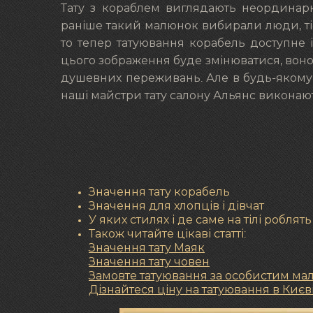
Тату з кораблем виглядають неординарн
раніше такий малюнок вибирали люди, тіс
то тепер татуювання корабель доступне і
цього зображення буде змінюватися, воно с
душевних переживань. Але в будь-якому 
наші майстри тату салону Альянс виконаю
Значення тату корабель
Значення для хлопців і дівчат
У яких стилях і де саме на тілі роблять
Також читайте цікаві статті:
Значення тату Маяк
Значення тату човен
Замовте татуювання за особистим м
Дізнайтеся ціну на татуювання в Києв