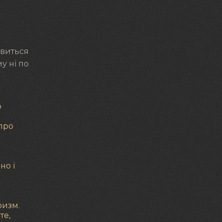
авиться
у ні по
о
 про
о
но і
ризм.
те,