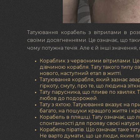
Татуювання корабель з вітрилами в роз
своїми досягненнями. Це означає, що так
чому потужна течія. Але є й інші значення,
Кораблик з червоними вітрилами. Цей
дівчиною корабля. Тату такого типу оз
нового, наступний етап в житті.
Татуювання корабля, який зазнає авар
гіркоту, смуту, про те, що людина зі
Тату парусника, що пливе по хвилях. 
любов до подорожей.
Тату з яхтою. Татуювання вказує на п
багато, на пошуки кращого життя і кра
Корабель в пляшці. Тату означає, що л
спонтанності для прояву своєї натури
Корабель піратів. Що означає таке та
Не варто думати, що це люди, яким пл