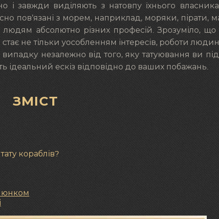
о і завжди виділяють з натовпу їхнього власник
но пов’язані з морем, наприклад, моряки, пірати, м
 людям абсолютно різних професій. Зрозуміло, що 
тає не тільки уособленням інтересів, роботи людини,
випадку незалежно від того, яку татуювання ви пі
ть ідеальний ескіз відповідно до ваших побажань.
ЗМІСТ
 тату кораблів?
алюнком
і