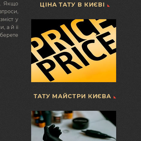
а. Якщо
ЦІНА ТАТУ В КИЄВІ
атроси,
зміст у
 а й її
дберете
ТАТУ МАЙСТРИ КИЄВА