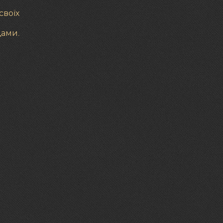
своїх
щами.