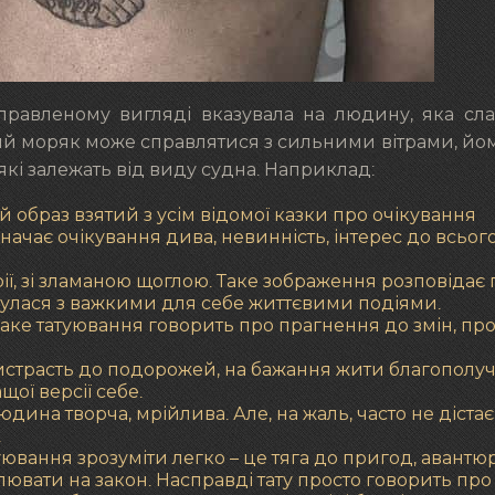
правленому вигляді вказувала на людину, яка сл
ий моряк може справлятися з сильними вітрами, йом
 які залежать від виду судна. Наприклад:
 образ взятий з усім відомої казки про очікування
начає очікування дива, невинність, інтерес до всьог
ії, зі зламаною щоглою. Таке зображення розповідає
ткнулася з важкими для себе життєвими подіями.
Таке татуювання говорить про прагнення до змін, пр
ристрасть до подорожей, на бажання жити благополуч
щої версії себе.
юдина творча, мрійлива. Але, на жаль, часто не дістає
.
туювання зрозуміти легко – це тяга до пригод, авантю
ювати на закон. Насправді тату просто говорить про 