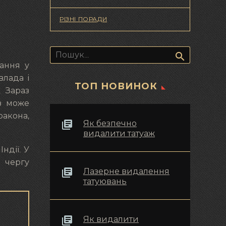
РІЗНІ ПОРАДИ
Пошук:
вання у
влада і
ТОП НОВИНОК
. Зараз
із може
ракона,
Як безпечно
видалити татуаж
ндії. У
 чергу
Лазерне видалення
татуювань
Як видалити