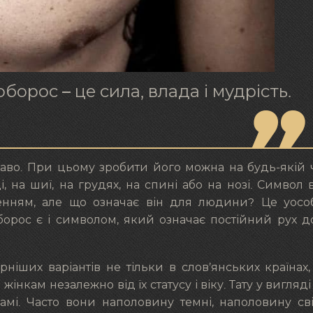
орос – це сила, влада і мудрість.
каво. При цьому зробити його можна на будь-якій 
і, на шиї, на грудях, на спині або на нозі. Символ 
енням, але що означає він для людини? Це уосо
оборос є і символом, який означає постійний рух д
іших варіантів не тільки в слов’янських країнах,
жінкам незалежно від їх статусу і віку. Тату у вигляді
амі. Часто вони наполовину темні, наполовину сві