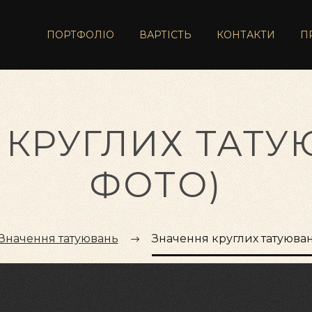
ПОРТФОЛІО
ВАРТІСТЬ
КОНТАКТИ
П
КРУГЛИХ ТАТУ
ФОТО)
Значення татуювань
Значення круглих татуюван