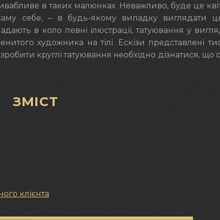
привабливе в таких малюнках. Неважливо, буде це кв
и саму себе, – в будь-якому випадку виглядати 
адають в коло певні ілюстрації, татуювання у вигля
нитого художника на тілі. Ескізи представлені т
 зробити круглі татуювання необхідно дізнатися, що 
ЗМІСТ
ного клієнта