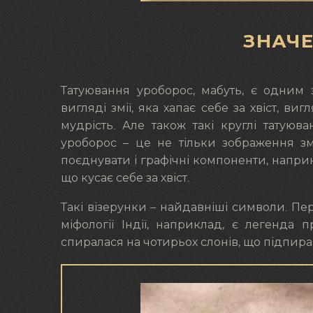
ЗНАЧ
Татуювання уроборос, мабуть, є одним 
вигляді змії, яка хапає себе за хвіст, в
мудрість. Але також такі круглі татуюва
уроборос – це не тільки зображення зм
поєднувати і графічні компоненти, напри
що кусає себе за хвіст.
Такі візерунки – найдавніші символи. Пер
міфології Індії, наприклад, є легенда 
спиралася на чотирьох слонів, що підпира