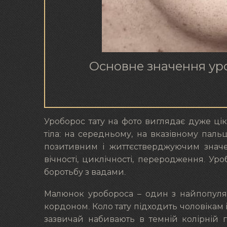
Основне значення уроб
Уроборос тату на фото виглядає дуже ці
тіла: на середньому, на вказівному пальц
позитивним і життєстверджуючим знач
вічності, циклічності, переродження. Ур
боротьбу з вадами.
Малюнок уробороса – один з найпопулярн
кордоном. Коло тату підходить чоловікам і 
зазвичай набивають в темній колірній г