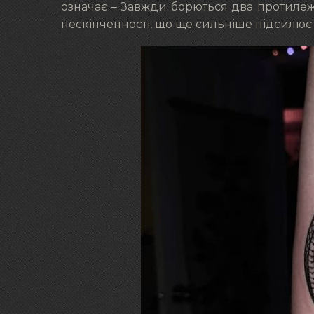
означає – Завжди борються два протилеж
нескінченності, що ще сильніше підсилює