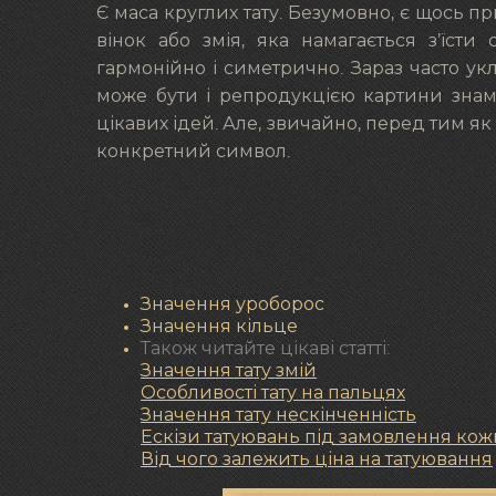
Є маса круглих тату. Безумовно, є щось 
вінок або змія, яка намагається з’їст
гармонійно і симетрично. Зараз часто укл
може бути і репродукцією картини знаме
цікавих ідей. Але, звичайно, перед тим як
конкретний символ.
Значення уроборос
Значення кільце
Також читайте цікаві статті:
Значення тату змій
Особливості тату на пальцях
Значення тату нескінченність
Ескізи татуювань під замовлення кож
Від чого залежить ціна на татуювання