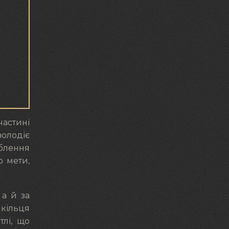
частині
володіє
блення
о мети,
 а й за
 кільця
тлі, що