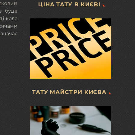
ітковий
ЦІНА ТАТУ В КИЄВІ
це буде
ді кола
исячами
означає
ТАТУ МАЙСТРИ КИЄВА