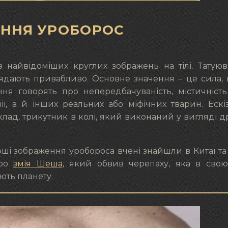
ЕННЯ УРОБОРОС
з найвідоміших круглих зображень на тілі. Татую
иглядають привабливо. Основне значення – це сила, 
ння говорять про непередбачуваність, містичність
ії, а й інших реальних або міфічних тварин. Еск
клад, трикутник в колі, який виконаний у вигляді д
ші зображення уробороса вчені знайшли в Китаї та І
про
змія Шеша
, який обвив черепаху, яка в свою
ють планету.