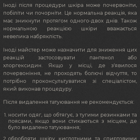
Іноді після процедури шкіра може почервоніти,
побіліти чи почорніти. Це нормальна реакція, яка
має зникнути протягом одного-двох днів. Також
нормальною реакцією шкіри вважається
невелика набряклість.
Іноді майстер може назначити для зниження цих
реакцій застосовувати пантенол або
хлоргексидин. Якщо у місці, де з’явилося
почервоніння, не проходять болючі відчуття, то
потрібно проконсультуватися зі спеціалістом,
який виконав процедуру.
Після видалення татуювання не рекомендується:
носити одяг, що обтягує, з тугими резинками та
поясами, якщо вони стикаються з місцем, де
було видалено татуювання;
обробляти шкіру кислотними та спиртовими