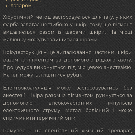
лазером.
Хірургічний метод застосовується для тату, у яких
фарба залягає неглибоко у шкірі, тому що пігмент
видаляється разом із шарами шкіри. На місці
малюнку можуть залишитися шрами.
Кріодеструкція – це випалювання частини шкіри
разом із пігментом за допомогою рідкого азоту.
Процедура виконується під місцевою анестезією.
На тілі можуть лишитися рубці.
Електрокоагуляція може застосовуватись без
анестезії. Шкіра разом із пігментом руйнується за
допомогою високочастотних імпульсів
електричного струму. Метод болісний і може
спричинити термічний опік.
Ремувер – це спеціальний хімічний препарат,