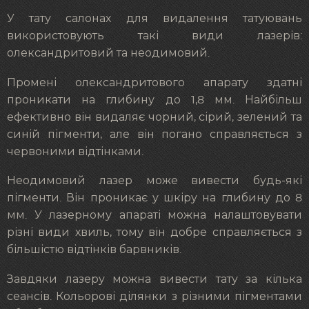
У тату салонах для видалення татуювань
використовують такі види лазерів:
олександритовий та неодимовий.
Промені олександритового апарату здатні
проникати на глибину до 1,8 мм. Найбільш
ефективно він видаляє чорний, сірий, зелений та
синій пігменти, але він погано справляється з
червоними відтінками.
Неодимовий лазер може вивести будь-які
пігменти. Він проникає у шкіру на глибину до 8
мм. У лазерному апараті можна налаштовувати
різні види хвиль, тому він добре справляється з
більшістю відтінків барвників.
Завдяки лазеру можна вивести тату за кілька
сеансів. Кольорові ділянки з різними пігментами