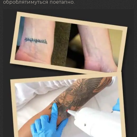
оброблятимуться поетапно.