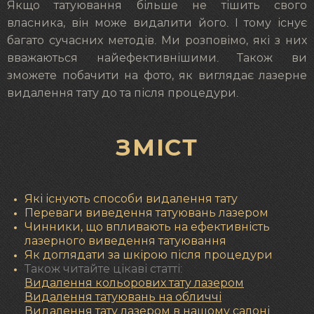
Якщо татуювання більше не тішить свого
власника, він може видалити його. І тому існує
багато сучасних методів. Ми розповімо, які з них
вважаються найефективнішими. Також ви
зможете побачити на фото, як виглядає лазерне
видалення тату до та після процедури.
ЗМІСТ
Які існують способи видалення тату
Переваги виведення татуювань лазером
Чинники, що впливають на ефективність
лазерного виведення татуювання
Як доглядати за шкірою після процедури
Також читайте цікаві статті:
Видалення кольорових тату лазером
Видалення татуювань на обличчі
Видалення тату лазером в нашому салоні