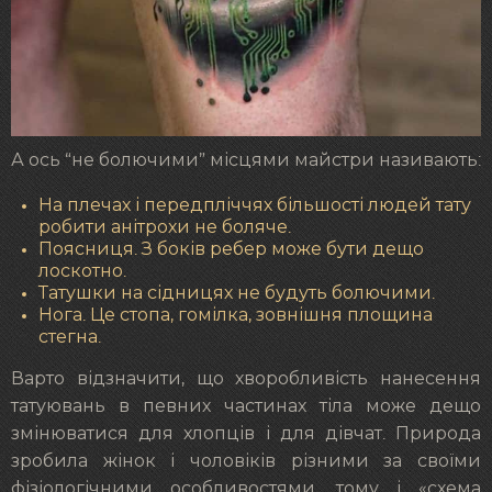
А ось “не болючими” місцями майстри називають:
На плечах і передпліччях більшості людей тату
робити анітрохи не боляче.
Поясниця. З боків ребер може бути дещо
лоскотно.
Татушки на сідницях не будуть болючими.
Нога. Це стопа, гомілка, зовнішня площина
стегна.
Варто відзначити, що хворобливість нанесення
татуювань в певних частинах тіла може дещо
змінюватися для хлопців і для дівчат. Природа
зробила жінок і чоловіків різними за своїми
фізіологічними особливостями, тому і «схема