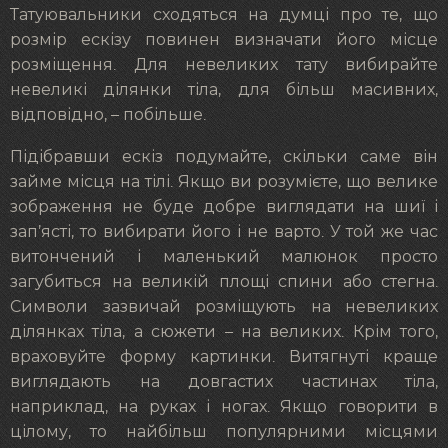
Татуювальники сходяться на думці про те, що
розмір ескізу повинен визначати його місце
розміщення. Для невеликих тату вибирайте
невеликі ділянки тіла, для більш масивних,
відповідно, – побільше.
Підібравши ескіз подумайте, скільки саме він
займе місця на тілі. Якщо ви розумієте, що велике
зображення не буде добре виглядати на шиї і
зап’ясті, то вибирати його і не варто. У той же час
витончений і маленький малюнок просто
загубиться на великій площі спини або стегна.
Символи зазвичай розміщують на невеликих
ділянках тіла, а сюжети – на великих. Крім того,
враховуйте форму картинки. Витягнуті краще
виглядають на довгастих частинах тіла,
наприклад, на руках і ногах. Якщо говорити в
цілому, то найбільш популярними місцями