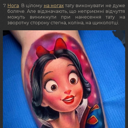
Нога
. В цілому
на ногах
тату виконувати не дуже
боляче. Але відзначають, що неприємні відчуття
можуть виникнути при нанесення тату на
зворотну сторону стегна, коліна, на щиколотці.