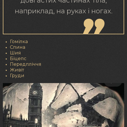
довгастих частинах тіла,
наприклад, на руках і ногах.
Гомілка
Спина
Шия
Біцепс
Передпліччя
Живіт
Груди