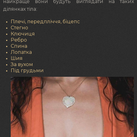
найкраще вони будуть виглядати на таких
ділянках тіла:
Плечі, передпліччя, біцепс
Стегно
Ключиця
Ребро
Спина
Лопатка
Шия
За вухом
Під грудьми