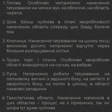
Голова. Особливо неприємно нанесення
татуювання на мочки вух, на обличчя, на область
черепа.
Шия. Більш чутлива в плані хворобливості
нанесення, область спереду шиї. Ззаду боляче
теж.
Ключиця. Нанесення татуювання на цьому місці
викликає досить неприємні відчуття через
близьке розташування кістки.
Груди, торс і спина. Особливо хворобливі
області знаходяться на сосках, на ребрах.
Рука. Неприємно робити татуювання на
ліктьовому вигині з заднього боку, на зап’ясті зі
зворотного боку, на ліктях в цілому, в області
пахвової западини.
Тазостегнова область. Нанесення малюнків в
цих областях – процес не з приємних, так як
шкіра тут дуже чутлива.