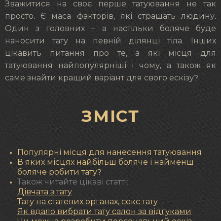
Зважитися на своє перше татуювання не так
просто. Є маса факторів, які страшать людину.
Один з головних – а настільки боляче буде
наносити тату на певній ділянці тіла. Інших
цікавить питання про те, а які місця для
татуювання найпопулярніші і чому, а також як
саме знайти кращий варіант для свого ескізу?
ЗМІСТ
Популярні місця для нанесення татуювання
В яких місцях найбільш боляче і найменш
боляче робити тату?
Також читайте цікаві статті:
Дівчата з тату
Тату на статевих органах, секс тату
Як вдало вибрати тату салон за відгуками