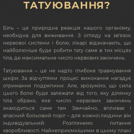
ТАТУЮВАННЯ?
Біль – це природна реакція нашого організму,
необхідна для виживання. З огляду на зв’язок
нервової системи і болю, лікарі відзначають, що
найболючіше буде робити тату саме в тих місцях
тіла, де максимальне число нервових закінчень.
Татуювання – це не надто глибоке травмування
шкіри. За відчуттями процес виконання нагадує
отримання подряпини. Але, зрозуміло, що сила
цього болю буде залежати від того, яку ділянку
тіла обрано, яке число нервових закінчень
знаходиться саме там. Звичайно, впливає і
власний больовий поріг – для кожної людини він
індивідуальний. Розглянемо питання
хворобливості. Найнеприємнішими в цьому плані