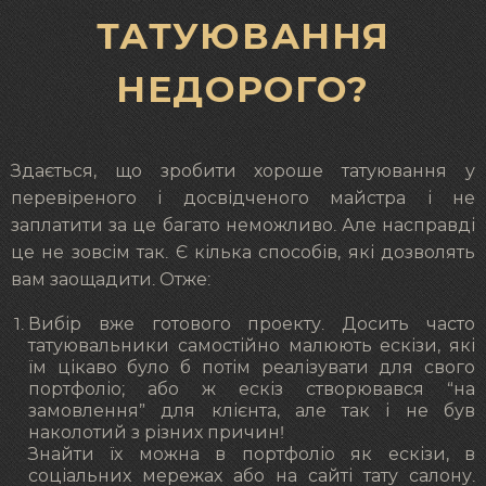
ТАТУЮВАННЯ
НЕДОРОГО?
Здається, що зробити хороше татуювання у
перевіреного і досвідченого майстра і не
заплатити за це багато неможливо. Але насправді
це не зовсім так. Є кілька способів, які дозволять
вам заощадити. Отже:
Вибір вже готового проекту. Досить часто
татуювальники самостійно малюють ескізи, які
їм цікаво було б потім реалізувати для свого
портфоліо; або ж ескіз створювався “на
замовлення” для клієнта, але так і не був
наколотий з різних причин!
Знайти їх можна в портфоліо як ескізи, в
соціальних мережах або на сайті тату салону.