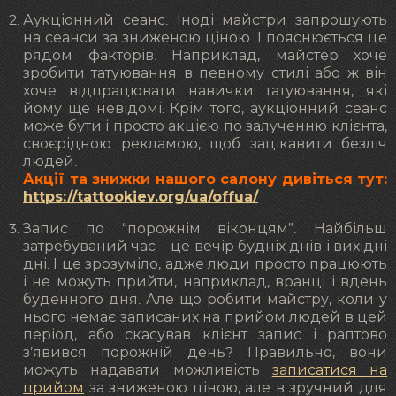
Аукціонний сеанс. Іноді майстри запрошують
на сеанси за зниженою ціною. І пояснюється це
рядом факторів. Наприклад, майстер хоче
зробити татуювання в певному стилі або ж він
хоче відпрацювати навички татуювання, які
йому ще невідомі. Крім того, аукціонний сеанс
може бути і просто акцією по залученню клієнта,
своєрідною рекламою, щоб зацікавити безліч
людей.
Акції та знижки нашого салону дивіться тут:
https://tattookiev.org/ua/offua/
Запис по “порожнім віконцям”. Найбільш
затребуваний час – це вечір будніх днів і вихідні
дні. І це зрозуміло, адже люди просто працюють
і не можуть прийти, наприклад, вранці і вдень
буденного дня. Але що робити майстру, коли у
нього немає записаних на прийом людей в цей
період, або скасував клієнт запис і раптово
з’явився порожній день? Правильно, вони
можуть надавати можливість
записатися на
прийом
за зниженою ціною, але в зручний для