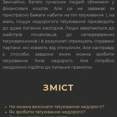
Звичайно, багато сучасних людей обмежені у
фінансових коштах. Але це не заважає їм
пристрасно бажати набити на тілі татуювання. І, на
жаль, пошук недорогого татуювання призводить
до дуже поганих наслідків. Люди звертаються до
майстрів початківців, до неперевірених
татуювальників і в результаті отримують справжні
партаки, які ховають від оточуючих. Але насправді
є способи, завдяки яким можна зробити
татуювання Київ недорого. Але потрібно
неодмінно підійти до питання грамотно.
ЗМІСТ
Чи можна виконати татуювання недорого?
Як зробити татуювання недорого?