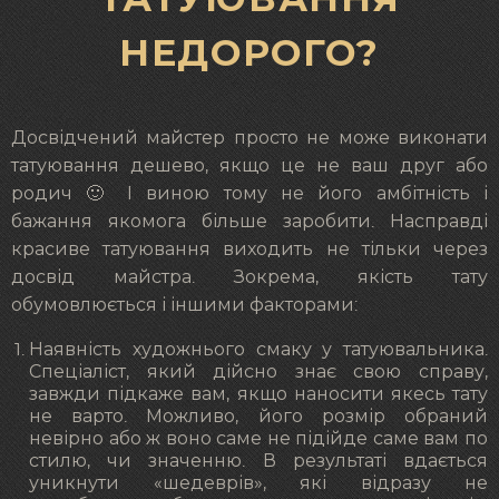
НЕДОРОГО?
Досвідчений майстер просто не може виконати
татуювання дешево, якщо це не ваш друг або
родич 🙂 І виною тому не його амбітність і
бажання якомога більше заробити. Насправді
красиве татуювання виходить не тільки через
досвід майстра. Зокрема, якість тату
обумовлюється і іншими факторами:
Наявність художнього смаку у татуювальника.
Спеціаліст, який дійсно знає свою справу,
завжди підкаже вам, якщо наносити якесь тату
не варто. Можливо, його розмір обраний
невірно або ж воно саме не підійде саме вам по
стилю, чи значенню. В результаті вдається
уникнути «шедеврів», які відразу не