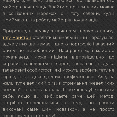
недорого, – вони звертаються до талановитого
майстра початківця. Знайти сторінки таких можна
в соціальних мережах, є і тату салони, куди
приймають на роботу майстрів початківців.
Природно, в зв’язку з початком творчого шляху,
тату майстри
ставлять мінімальні ціни. І зрозуміло,
адже у них ще немає гідного портфоліо і власний
стиль не вироблений. Насправді ж, і майстер
початківець може підійти відповідально до
справи, трапляються серед новачків і дуже
талановиті особистості, які можуть зробити тату не
гірше, ніж і досвідчених професіоналів. Але, на
жаль, тут є великий ризик отримання “невеликих
косяків”, та навіть партака. Щоб якось убезпечити
себе, якщо ви вибираєте саме цей метод,
потрібно переконатися в тому, що роботи
виконані саме цим новачком, а не просто
завантажені з інтернету!