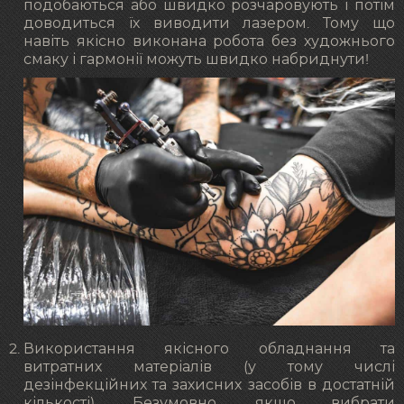
подобаються або швидко розчаровують і потім
доводиться їх виводити лазером. Тому що
навіть якісно виконана робота без художнього
смаку і гармонії можуть швидко набриднути!
Використання якісного обладнання та
витратних матеріалів (у тому числі
дезінфекційних та захисних засобів в достатній
кількості). Безумовно, якщо вибрати