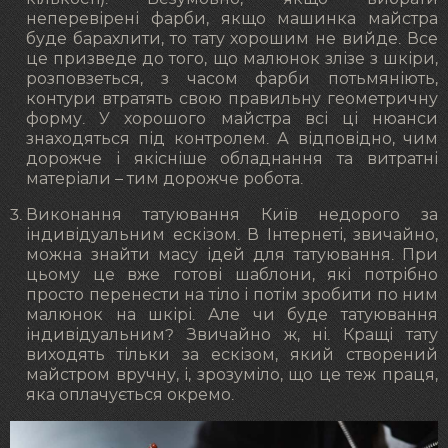
неперевірені фарби, якщо машинка майстра
буде барахлити, то тату хорошим не вийде. Все
це призведе до того, що малюнок злізе з шкіри,
розповзеться, з часом фарби потьмяніють,
контури втратять свою правильну геометричну
форму. У хорошого майстра всі ці нюанси
знаходяться під контролем. А відповідно, чим
дорожче і якісніше обладнання та витратні
матеріали – тим дорожче робота.
Виконання татуювання Київ недорого за
індивідуальним ескізом. В Інтернеті, звичайно,
можна знайти масу ідей для татуювання. При
цьому це вже готові шаблони, які потрібно
просто перенести на тіло і потім зробити по ним
малюнок на шкірі. Але чи буде татуювання
індивідуальним? Звичайно ж, ні. Кращі тату
виходять тільки за ескізом, який створений
майстром вручну, і, зрозуміло, що це теж праця,
яка оплачується окремо.