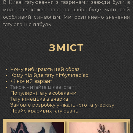
В Києві татуювання з тваринами завжди були в
моді, але кожен звір на шкірі буде мати свій
особливий символізм. Ми розглянемо значення
татуювання пітбуль.
ЗМІСТ
Чому вибирають цей образ
Кому підійде тату пітбультер’єр
Жіночий варіант
Також читайте цікаві статті:
Популярні тату з собаками
Тату німецька вівчарка
Замовте розробку унікального тату-ескізу
Прайс красивих татуювань