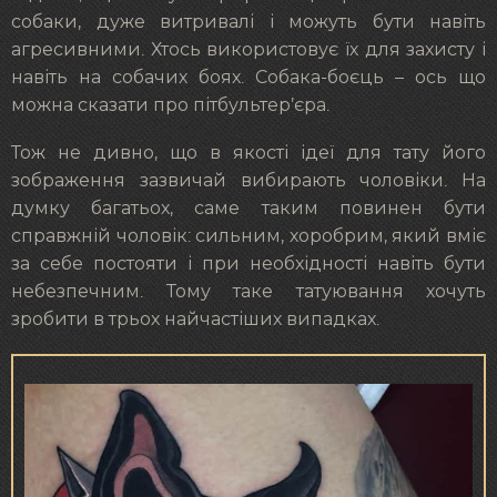
собаки, дуже витривалі і можуть бути навіть
агресивними. Хтось використовує їх для захисту і
навіть на собачих боях. Собака-боєць – ось що
можна сказати про пітбультер’єра.
Тож не дивно, що в якості ідеї для тату його
зображення зазвичай вибирають чоловіки. На
думку багатьох, саме таким повинен бути
справжній чоловік: сильним, хоробрим, який вміє
за себе постояти і при необхідності навіть бути
небезпечним. Тому таке татуювання хочуть
зробити в трьох найчастіших випадках.