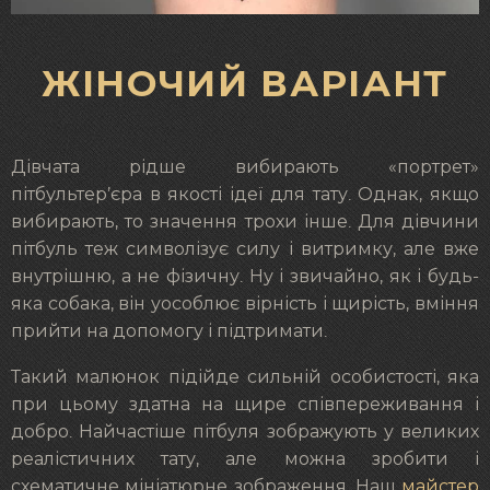
ЖІНОЧИЙ ВАРІАНТ
Дівчата рідше вибирають «портрет»
пітбультер’єра в якості ідеї для тату. Однак, якщо
вибирають, то значення трохи інше. Для дівчини
пітбуль теж символізує силу і витримку, але вже
внутрішню, а не фізичну. Ну і звичайно, як і будь-
яка собака, він уособлює вірність і щирість, вміння
прийти на допомогу і підтримати.
Такий малюнок підійде сильній особистості, яка
при цьому здатна на щире співпереживання і
добро. Найчастіше пітбуля зображують у великих
реалістичних тату, але можна зробити і
схематичне мініатюрне зображення. Наш
майстер