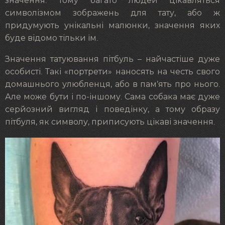
значення. Тому багато людей цікавляться
символізмом зображень для тату, або ж
придумують унікальні малюнки, значення яких
буде відомо тільки їм.
Значення татуювання пітбуль – найчастіше дуже
особисті. Такі «портрети» наносять на честь свого
домашнього улюбленця, або в пам’ять про нього.
Але може бути і по-іншому. Сама собака має дуже
серйозний вигляд і поведінку, а тому образу
пітбуля, як символу, приписують цікаві значення.