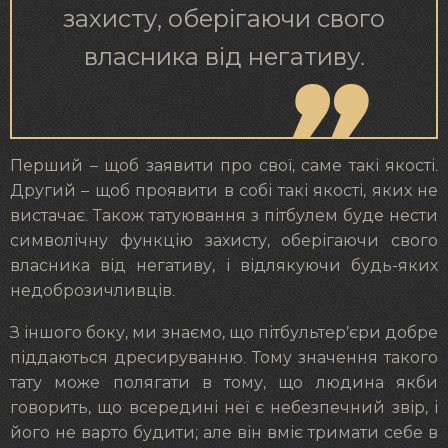
захисту, оберігаючи свого
власника від негативу.
Перший – щоб заявити про свої, саме такі якості.
Другий – щоб проявити в собі такі якості, яких не
вистачає. Також татуювання з пітбулем буде нести
символічну функцію захисту, оберігаючи свого
власника від негативу, і відлякуючи будь-яких
недоброзичливців.
З іншого боку, ми знаємо, що пітбультер’єри добре
піддаються дресируванню. Тому значення такого
тату може полягати в тому, що людина якби
говорить, що всередині неї є небезпечний звір, і
його не варто будити; але він вміє тримати себе в