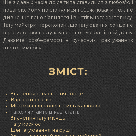
Ще з давніх часів до світила ставилися з любов’ю і
повагою, йому поклонялися і обожнювали. Тож не
дивно, що воно з’явилося і в натільного живопису.
Тату майстри переконані, що татуювання сонце не
втратило своєї актуальності по сьогоднішній день.
Давайте розберемося в сучасних трактуваннях
цього символу.
ЗМІСТ:
Значення татуювання сонце
Варіанти ескізів
Місце на тілі, колір і стиль малюнка
Також читайте цікаві статті:
Значення тату місяць
Тату космос
Ідеї ​​татуювання на руці