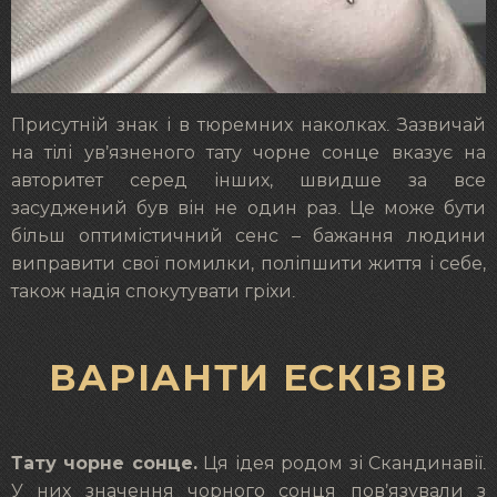
Присутній знак і в тюремних наколках. Зазвичай
на тілі ув’язненого тату чорне сонце вказує на
авторитет серед інших, швидше за все
засуджений був він не один раз. Це може бути
більш оптимістичний сенс – бажання людини
виправити свої помилки, поліпшити життя і себе,
також надія спокутувати гріхи.
ВАРІАНТИ ЕСКІЗІВ
Тату чорне сонце.
Ця ідея родом зі Скандинавії.
У них значення чорного сонця пов’язували з