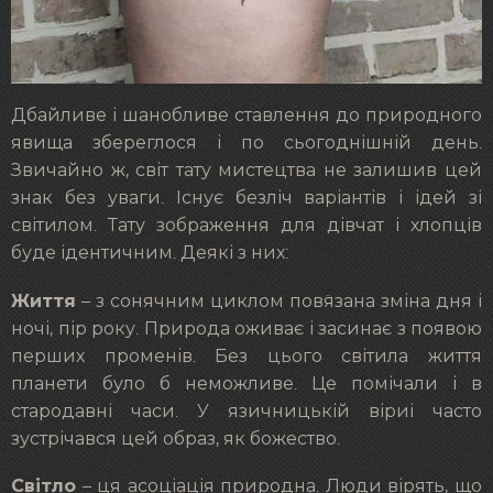
Дбайливе і шанобливе ставлення до природного
явища збереглося і по сьогоднішній день.
Звичайно ж, світ тату мистецтва не залишив цей
знак без уваги. Існує безліч варіантів і ідей зі
світилом. Тату зображення для дівчат і хлопців
буде ідентичним. Деякі з них:
Життя
– з сонячним циклом пов`язана зміна дня і
ночі, пір року. Природа оживає і засинає з появою
перших променів. Без цього світила життя
планети було б неможливе. Це помічали і в
стародавні часи. У язичницькій віриі часто
зустрічався цей образ, як божество.
Світло
– ця асоціація природна. Люди вірять, що