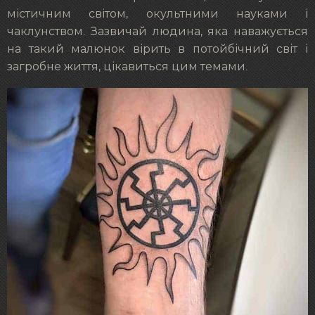
містичним світом, окультними науками і
чаклунством. Зазвичай людина, яка наважується
на такий малюнок вірить в потойбічний світ і
загробне життя, цікавиться цим темами.