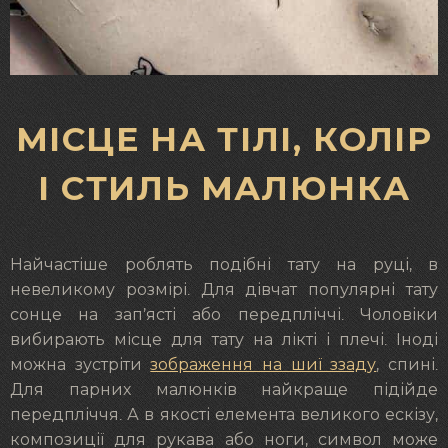
МІСЦЕ НА ТІЛІ, КОЛІР
І СТИЛЬ МАЛЮНКА
Найчастіше роблять подібні тату на руці, в
невеликому розмірі. Для дівчат популярні тату
сонце на зап’ясті або передпліччі. Чоловіки
вибирають місце для тату на лікті і плечі. Іноді
можна зустріти
зображення на шиї ззаду
, спині.
Для парних малюнків найкраще підійде
передпліччя. А в якості елемента великого ескізу,
композиції для рукава або ноги, символ може