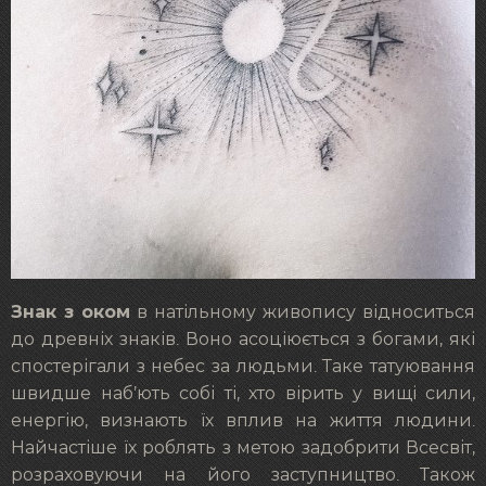
Знак з оком
в натільному живопису відноситься
до древніх знаків. Воно асоціюється з богами, які
спостерігали з небес за людьми. Таке татуювання
швидше наб’ють собі ті, хто вірить у вищі сили,
енергію, визнають їх вплив на життя людини.
Найчастіше їх роблять з метою задобрити Всесвіт,
розраховуючи на його заступництво. Також