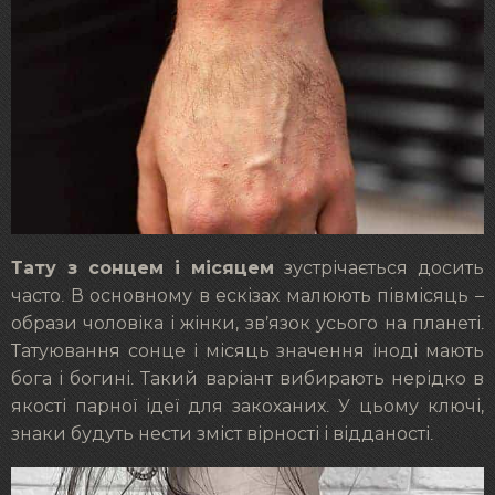
Тату з сонцем і місяцем
зустрічається досить
часто. В основному в ескізах малюють півмісяць –
образи чоловіка і жінки, зв’язок усього на планеті.
Татуювання сонце і місяць значення іноді мають
бога і богині. Такий варіант вибирають нерідко в
якості парної ідеї для закоханих. У цьому ключі,
знаки будуть нести зміст вірності і відданості.