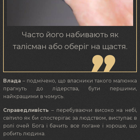
Часто його набивають як
талісман або оберіг на щастя.
Влада
– подмічено, що власники такого малюнка
прагнуть до лідерства, бути першими,
найкращими в чомусь.
Справедливість
– перебуваючи високо на небі,
світило як би спостерігає за людством, виступає в
ролі очей Бога і бачить все погане і хороше, що
робить людина.