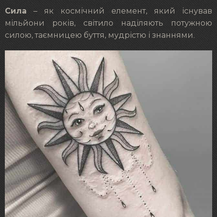
Сила
– як космічний елемент, який існував
мільйони років, світило наділяють потужною
силою, таємницею буття, мудрістю і знаннями.