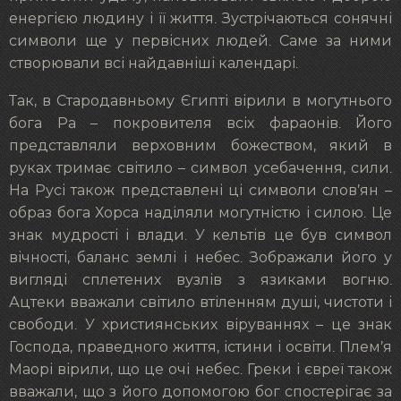
енергією людину і її життя. Зустрічаються сонячні
символи ще у первісних людей. Саме за ними
створювали всі найдавніші календарі.
Так, в Стародавньому Єгипті вірили в могутнього
бога Ра – покровителя всіх фараонів. Його
представляли верховним божеством, який в
руках тримає світило – символ усебачення, сили.
На Русі також представлені ці символи слов’ян –
образ бога Хорса наділяли могутністю і силою. Це
знак мудрості і влади. У кельтів це був символ
вічності, баланс землі і небес. Зображали його у
вигляді сплетених вузлів з язиками вогню.
Ацтеки вважали світило втіленням душі, чистоти і
свободи. У християнських віруваннях – це знак
Господа, праведного життя, істини і освіти. Плем’я
Маорі вірили, що це очі небес. Греки і євреї також
вважали, що з його допомогою бог спостерігає за