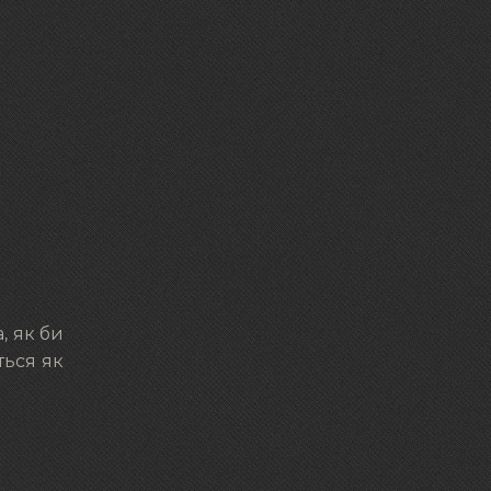
, як би
ться як