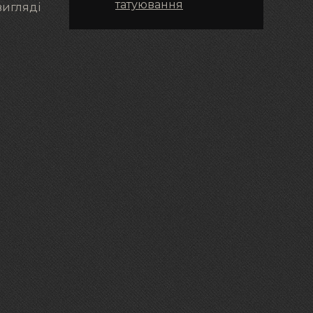
татуювання
вигляді