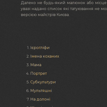
Далеко не будь-який малюнок або місце п
увазі надано список які татуювання не мож
версією майстрів Києва.
Ієрогліфи
Імена коханих
Мама
Портрет
Субкультури
Мультяшні
На долоні