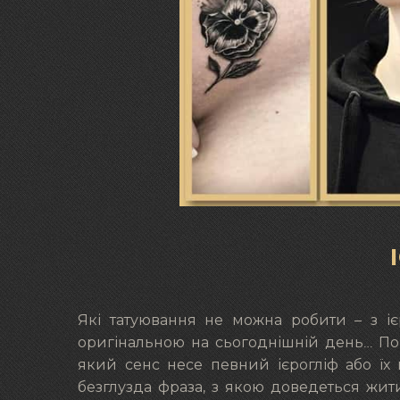
Які татуювання не можна робити – з іє
оригінальною на сьогоднішній день… По-
який сенс несе певний ієрогліф або їх
безглузда фраза, з якою доведеться жит