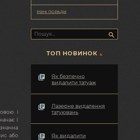
РІЗНІ ПОРАДИ
Пошук:
ТОП НОВИНОК
Як безпечно
видалити татуаж
Лазерне видалення
новою і
татуювань
начає І
означна
пис або
Як видалити