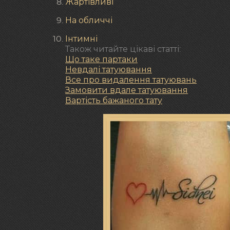
Жартівливі
На обличчі
Інтимні
Також читайте цікаві статті:
Що таке партаки
Невдалі татуювання
Все про видалення татуювань
Замовити вдале татуювання
Вартість бажаного тату