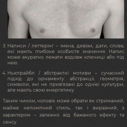
Написи / леттерінг – імена, девізи, дати, слова,
які мають глибоке особисте значення. Напис
може акуратно лежати вздовж ключиці або під
нею.
Ньютрайбл / абстрактні мотиви – сучасний
підхід до орнаменту: абстракції, геометрія,
символи, які не прив’язані до однієї культури,
але мають свою енергетику.
Таким чином, чоловік може обрати як стриманий,
майже непомітний стиль, так і виразний, з
характером – залежно від бажаного ефекту та
сенсу.