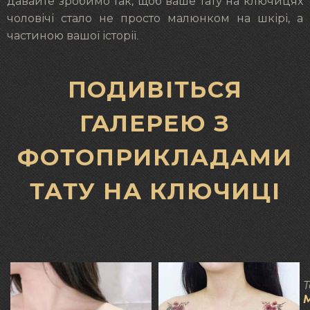
давайте зробимо так, щоб ваше тату на ключицях
чоловічі стало не просто малюнком на шкірі, а
частиною вашої історії.
ПОДИВІТЬСЯ
ГАЛЕРЕЮ З
ФОТОПРИКЛАДАМИ
ТАТУ НА КЛЮЧИЦІ
Т