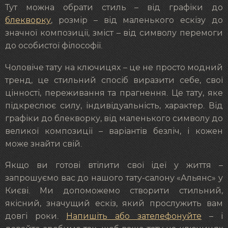
Тут можна обрати стиль – від графіки до
блекворку
, розмір – від маленького ескізу до
значної композиції, зміст – від символу перемоги
до особистої філософії.
Чоловіче тату на ключицях – це не просто модний
тренд, це стильний спосіб виразити себе, свої
цінності, переживання та прагнення. Це тату, яке
підкреслює силу, індивідуальність, характер. Від
графіки до блекворку, від маленького символу до
великої композиції – варіантів безліч, і кожен
може знайти свій.
Якщо ви готові втілити свої ідеї у життя –
запрошуємо вас до нашого тату-салону «Альянс» у
Києві. Ми допоможемо створити стильний,
якісний, значущий ескіз, який прослужить вам
довгі роки.
Напишіть або зателефонуйте
– і