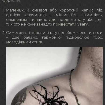
формати:
Маленький символ або короткий напис під
однією ключицею – мінімалізм, інтимність,
символізм. Ідеально для першого тату або для
тих, хто не хоче занадто привертати увагу.
Симетричні невеликі тату під обома ключицями
– дає баланс, гармонію, підкреслює торс,
молодіжний стиль.