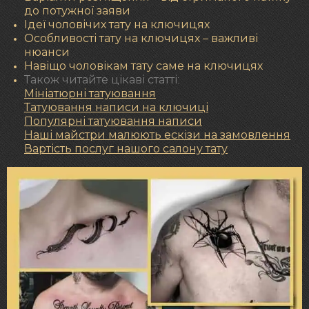
до потужної заяви
Ідеї чоловічих тату на ключицях
Особливості тату на ключицях – важливі
нюанси
Навіщо чоловікам тату саме на ключицях
Також читайте цікаві статті:
Мініатюрні татуювання
Татуювання написи на ключиці
Популярні татуювання написи
Наші майстри малюють ескізи на замовлення
Вартість послуг нашого салону тату