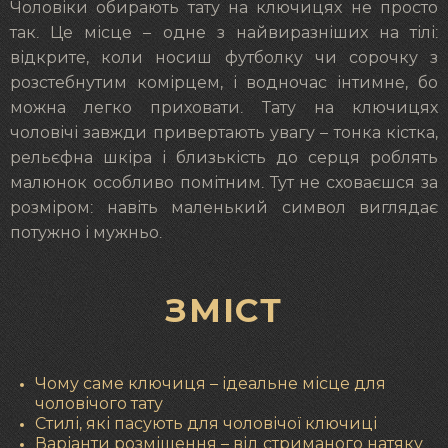
Чоловіки обирають тату на ключицях не просто
так. Це місце – одне з найвиразніших на тілі:
відкрите, коли носиш футболку чи сорочку з
розстебнутим комірцем, і водночас інтимне, бо
можна легко приховати. Тату на ключицях
чоловічі завжди привертають увагу – тонка кістка,
рельєфна шкіра і близькість до серця роблять
малюнок особливо помітним. Тут не сховаєшся за
розміром: навіть маленький символ виглядає
потужно і мужньо.
ЗМІСТ
Чому саме ключиця – ідеальне місце для
чоловічого тату
Стилі, які пасують для чоловічої ключиці
Варіанти розміщення – від стриманого натяку