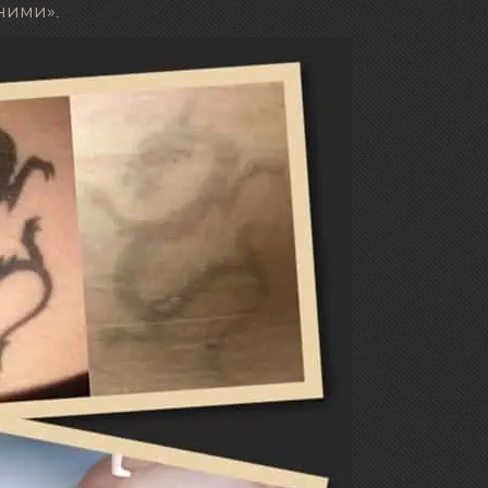
ними».