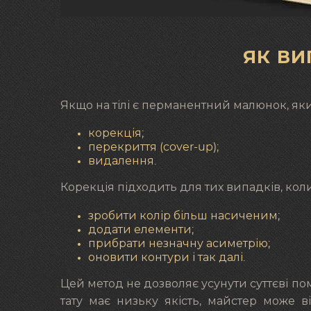
ЯК ВИ
Якщо на тілі є перманентний малюнок, яки
корекція;
перекриття (cover-up);
видалення.
Корекція підходить для тих випадків, кол
зробити колір більш насиченим;
додати елементи;
прибрати незначну асиметрію;
оновити контури і так далі.
Цей метод не дозволяє усунути суттєві п
тату має низьку якість, майстер може в