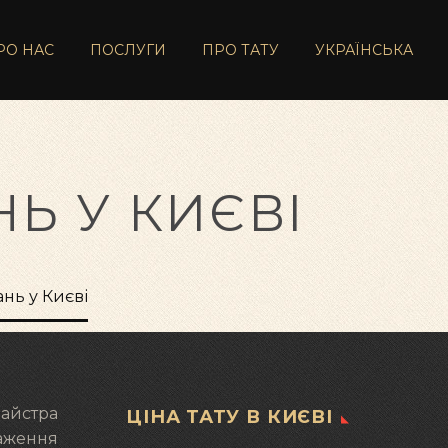
РО НАС
ПОСЛУГИ
ПРО ТАТУ
УКРАЇНСЬКА
Ь У КИЄВІ
нь у Києві
майстра
ЦІНА ТАТУ В КИЄВІ
раження