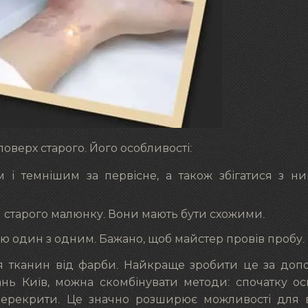
верх старого. Його особливості:
 і темнішим за первісне, а також збігатися з н
ій старого малюнку. Вони мають бути схожими.
ю один з одним. Бажано, щоб майстер провів пробу.
я тканин від фарби. Найкраще зробити це за доп
нь Київ, можна скомбінувати методи: спочатку ос
 перекрити. Це значно розширює можливості для 