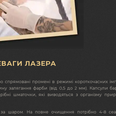
ЕВАГИ ЛАЗЕРА
о спрямовані промені в режимі короткочасних імп
ину залягання фарби (від 0,5 до 2 мм). Капсули б
дрібні шматочки, які виводяться з організму пр
 за шаром. На повне очищення потрібно 4-8 сеан