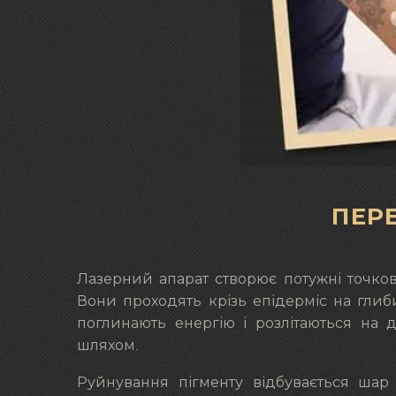
ПЕР
Лазерний апарат створює потужні точков
Вони проходять крізь епідерміс на глиб
поглинають енергію і розлітаються на 
шляхом.
Руйнування пігменту відбувається шар