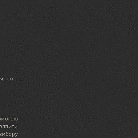
им по
омогою
вітлити
вибору