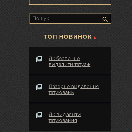
Пошук:
ТОП НОВИНОК
Як безпечно
видалити татуаж
Лазерне видалення
татуювань
Як видалити
татуювання