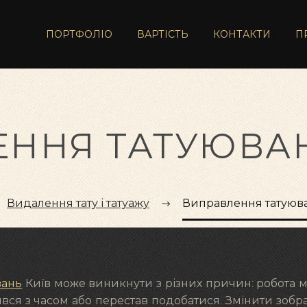
ПОРТФОЛІО
ВАРТІСТЬ
КОНТАКТИ
П
ННЯ ТАТУЮВАН
Видалення тату і татуажу
Виправлення татуюва
вань
Київ може виникнути з різних причин: робота 
вся з часом або перестав подобатися. Змінити зоб