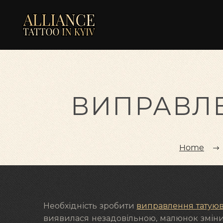
ВИПРАВЛЕ
Home
Необхідність зробити
виправлення татую
виявилася незадовільною, малюнок зміни