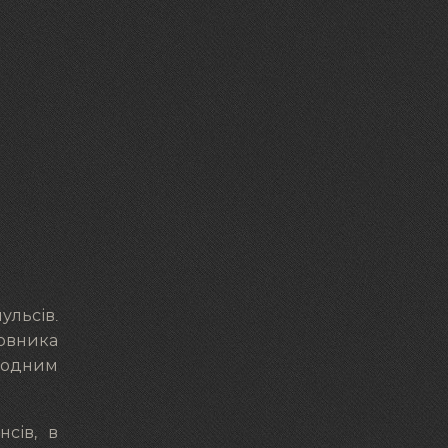
ульсів.
арвника
иродним
сів, в