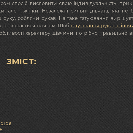
сом спосіб висловити свою індивідуальність, при
ки, але і жінки. Незалежні сильні дівчата, які не 
 руку, роблячи рукав. На таке татуювання вирішує
кладно ховається одягом. Щоб
татуювання рукав жіноч
собливості характеру дівчини, потрібно правильно 
ЗМІСТ:
йстра
ея