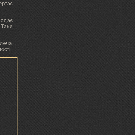
ертає
лядає
 Таке
леча.
ості.