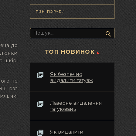
РІЗНІ ПОРАДИ
Пошук:
леча до
ТОП НОВИНОК
Малюнки
а шкірі
Як безпечно
видалити татуаж
його по
ин раз
лі, які
Лазерне видалення
татуювань
Як видалити