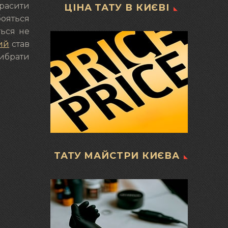
красити
ЦІНА ТАТУ В КИЄВІ
бояться
ться не
ий
став
вибрати
ТАТУ МАЙСТРИ КИЄВА