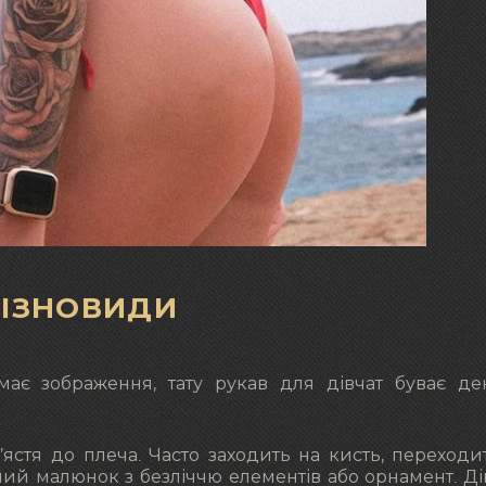
РІЗНОВИДИ
ає зображення, тату рукав для дівчат буває дек
’ястя до плеча. Часто заходить на кисть, переходи
ий малюнок з безліччю елементів або орнамент. Ді