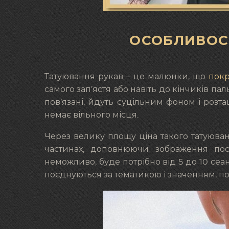
ОСОБЛИВОС
Татуювання рукав – це малюнки, що
пок
самого зап’ястя або навіть до кінчиків па
пов’язані, йдуть суцільним фоном і розт
немає вільного місця.
Через велику площу ціна такого татуюва
частинах, доповнюючи зображення по
неможливо, буде потрібно від 5 до 10 сеа
поєднуються за тематикою і значенням, по