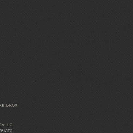
ількох
ть на
вчата