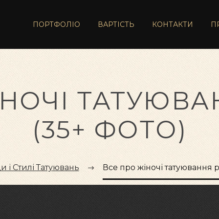
ПОРТФОЛІО
ВАРТІСТЬ
КОНТАКТИ
П
ІНОЧІ ТАТУЮВА
(35+ ФОТО)
и і Стилі Татуювань
Все про жіночі татуювання р