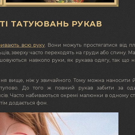
ТІ ТАТУЮВАНЬ РУКАВ
ривають всю руку
. Вони можуть простягатися від п
льців, зверху часто переходять на груди або спину. 
ашовуються навколо руки, як рукава одягу, так що н
ння вище, ніж у звичайного. Тому можна наносити 
ступово. До того ж повний рукав забити за од
нсів. Часто набиваються окремі малюнки в одному сти
тім додається фон.