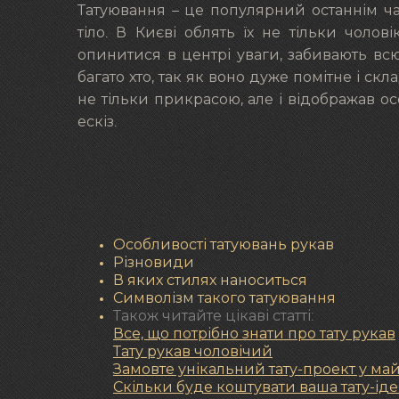
Татуювання – це популярний останнім ча
тіло. В Києві облять їх не тільки чолові
опинитися в центрі уваги, забивають всю
багато хто, так як воно дуже помітне і с
не тільки прикрасою, але і відображав о
ескіз.
Особливості татуювань рукав
Різновиди
В яких стилях наноситься
Символізм такого татуювання
Також читайте цікаві статті:
Все, що потрібно знати про тату рукав
Тату рукав чоловічий
Замовте унікальний тату-проект у ма
Скільки буде коштувати ваша тату-ід