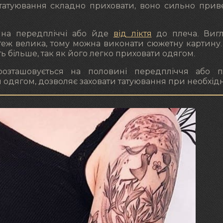
 татуювання складно приховати, воно сильно прив
 на передпліччі або йде
від ліктя
до плеча. Виг
еж велика, тому можна виконати сюжетну картину.
ить більше, так як його легко приховати одягом.
озташовується на половині передпліччя або п
 одягом, дозволяє заховати татуювання при необхідн