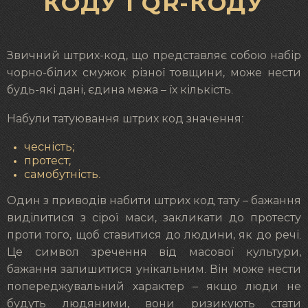
КОДУ І QR-КОДУ
Звичний штрих-код, що представляє собою набір
чорно-білих смужок різної товщини, може нести
будь-які дані, єдина межа – їх кількість.
Набули татуювання штрих код значення:
чесність;
протест;
самобутність.
Один з приводів набити штрих код тату – бажання
виділитися з сірої маси, закликати до протесту
проти того, щоб ставитися до людини, як до речі.
Це символ зречення від масової культури,
бажання залишитися унікальним. Він може нести
попереджувальний характер – якщо люди не
будуть людяними, вони ризикують стати