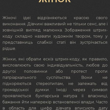
Жіночі ідеї відрізняються красою свого
виконання. Дівчині важливий не тільки сенс, але і
зовнішній вигляд малюнка. Зображення штрих-
коду складно назвати художнім твором, тому у
представниць слабкої статі він зустрічається
рідше.
Жінки, які обрали ескіз штрих-коду, як правило,
висловлюють свою індивідуальність, любов до
другої половинки або протест проти
патріархального суспільства. Вони не
підкоряються стереотипам, не залежать від
громадської думки. Іноді через символ
проявляється бунтарська натура її власниці,
бажання йти наперекір встановленої влади. Часто
в область для цифр дівчата вписують дату