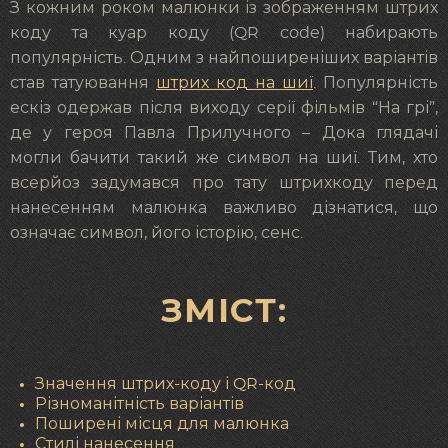
З кожним роком малюнки із зображенням штрих
коду та куар коду (QR code) набирають
популярність. Одним з найпоширеніших варіантів
став татуювання
штрих код на шиї
. Популярність
ескіз одержав після виходу серії фільмів “На грі”,
де у героя Павла Прилучного – Дока глядачі
могли бачити такий же символ на шиї. Тим, хто
всерйоз задумався про тату штрихкоду перед
нанесенням малюнка важливо дізнатися, що
означає символ, його історію, сенс.
ЗМІСТ:
Значення штрих-коду і QR-код
Різноманітність варіантів
Поширені місця для малюнка
Стилі нанесення