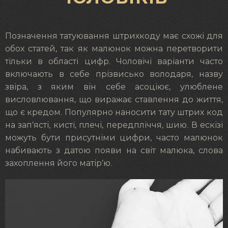
Позначення татуювання штрихкоду має схожі для
обох статей, так як малюнок можна перетворити
тільки в області цифр. Чоловічі варіанти часто
включають в себе прізвисько володаря, назву
звіра, з яким він себе асоціює, улюблене
висловлювання, що виражає ставлення до життя,
що є кредом. Популярно наносити тату штрих код
на зап’ясті, кисті, плечі, передпліччя, шию. В ескізі
можуть бути присутніми цифри, часто малюнок
набивають з датою появи на світ малюка, слова
захоплення його матір’ю.