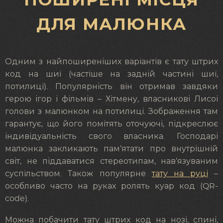
ДЛЯ МАЛЮНКА
Одним з найпоширеніших варіантів є тату штрих
код на шиї (частіше на задній частині шиї,
потилиці). Популярність він отримав завдяки
герою ігор і фільмів – Хітмену, власникові Лисої
голови з малюнком на потилиці. Зображення там
гарантує, що його помітять оточуючі, підкреслює
індивідуальність свого власника. Господарі
малюнка закликають пам’ятати про внутрішній
світ, не піддаватися стереотипам, нав’язуваним
суспільством. Також популярне
тату на руці
–
особливо часто на руках ролять куар код (QR-
code).
Можна побачити тату штрих код на нозі, спині,