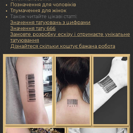
Позначення для чоловіків
Тлумачення для жінок
Також читайте цікаві статті:
Значення татуювань з цифрами
Значення тату 666
Замовте розробку ескізу і отримаєте унікальне
татуювання
Дізнайтеся скільки коштує бажана робота