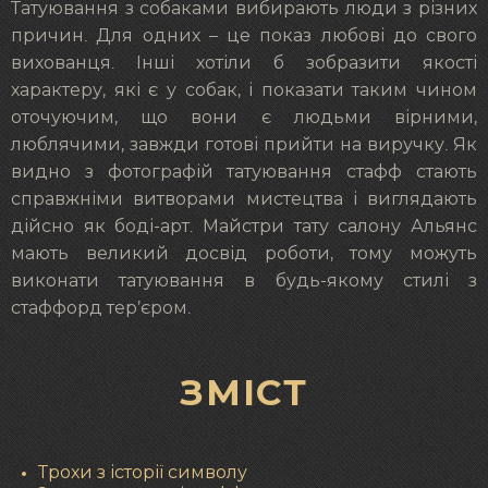
Татуювання з собаками вибирають люди з різних
причин. Для одних – це показ любові до свого
вихованця. Інші хотіли б зобразити якості
характеру, які є у собак, і показати таким чином
оточуючим, що вони є людьми вірними,
люблячими, завжди готові прийти на виручку. Як
видно з фотографій татуювання стафф стають
справжніми витворами мистецтва і виглядають
дійсно як боді-арт. Майстри тату салону Альянс
мають великий досвід роботи, тому можуть
виконати татуювання в будь-якому стилі з
стаффорд тер’єром.
ЗМІСТ
Трохи з історії символу