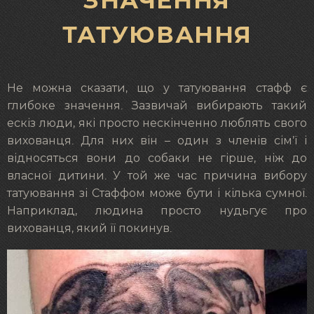
ЗНАЧЕННЯ
ТАТУЮВАННЯ
Не можна сказати, що у татуювання стафф є
глибоке значення. Зазвичай вибирають такий
ескіз люди, які просто нескінченно люблять свого
вихованця. Для них він – один з членів сім’ї і
відносяться вони до собаки не гірше, ніж до
власної дитини. У той же час причина вибору
татуювання зі Стаффом може бути і кілька сумної.
Наприклад, людина просто нудьгує про
вихованця, який її покинув.