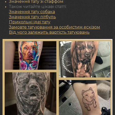
Значення тату зі стаффом
Також читайте цікаві статті:
Значення тату собака
Значення тату пітбуль
Прикольні ідеї тату
Замовте татуювання за особистим ескізом
Від чого залежить вартість татуювань