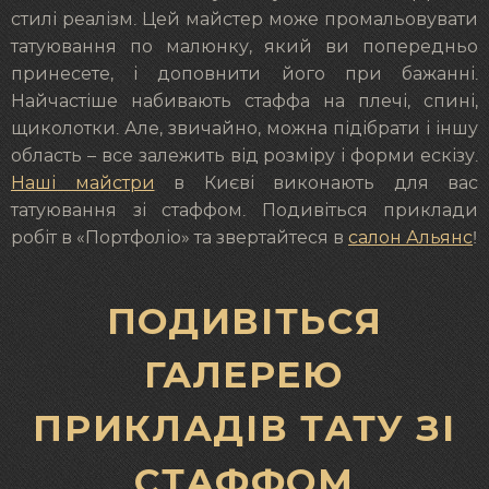
стилі реалізм. Цей майстер може промальовувати
татуювання по малюнку, який ви попередньо
принесете, і доповнити його при бажанні.
Найчастіше набивають стаффа на плечі, спині,
щиколотки. Але, звичайно, можна підібрати і іншу
область – все залежить від розміру і форми ескізу.
Наші майстри
в Києві виконають для вас
татуювання зі cтаффом. Подивіться приклади
робіт в «Портфоліо» та звертайтеся в
салон Альянс
!
ПОДИВІТЬСЯ
ГАЛЕРЕЮ
ПРИКЛАДІВ ТАТУ ЗІ
СТАФФОМ