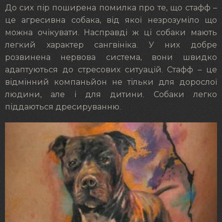
До сих пір поширена помилка про те, що стафф –
це агресивна собака, від якої незрозуміло що
можна очікувати. Насправді ж ці собаки мають
легкий характер сангвініка. У них добре
розвинена нервова система, вони швидко
адаптуються до стресових ситуацій. Стафф – це
відмінний компаньйон не тільки для дорослої
людини, але і для дитини. Собаки легко
піддаються дресируванню.