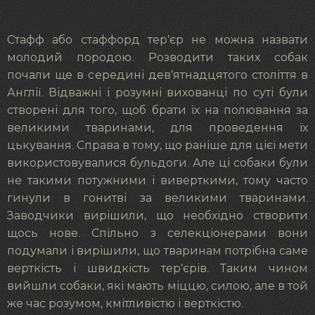
Стафф або стаффорд тер’єр не можна назвати
молодий породою. Розводити таких собак
почали ще в середині дев’ятнадцятого століття в
Англії. Відважні і розумні вихованці по суті були
створені для того, щоб брати їх на полювання за
великими тваринами, для проведення їх
цькування. Справа в тому, що раніше для цієї мети
використовувалися бульдоги. Але ці собаки були
не такими потужними і виверткими, тому часто
гинули в гонитві за великими тваринами.
Заводчики вирішили, що необхідно створити
щось нове. Спільно з селекціонерами вони
подумали і вирішили, що тваринам потрібна саме
верткість і швидкість тер’єрів. Таким чином
вийшли собаки, які мають міццю, силою, але в той
же час розумом, кмітливістю і верткістю.