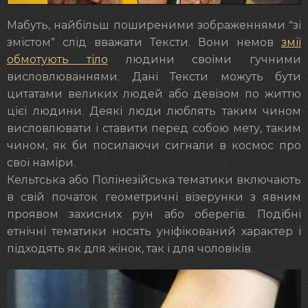
Мабуть, найбільш поширеними зображеннями “зі
змістом” слід вважати Тексти. Вони немов
змії
обмотують тіло
людини своїми гучними
висловлюваннями. Дані Тексти можуть бути
цитатами великих людей або девізом по життю
цієї людини. Деякі люди люблять таким чином
висловлювати і ставити перед собою мету, таким
чином, як би посилаючи сигнали в космос про
свої наміри.
Кельтська або Полінезійська тематики включають
в свій початок геометричні візерунки з явним
проявом захисних рун або оберегів. Подібні
етнічні тематики носять уніфікований характер і
підходять як для жінок, так і для чоловіків.