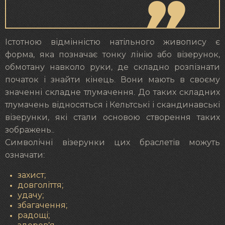
Істотною відмінністю натільного живопису є
форма, яка позначає тонку лінію або візерунок,
обмотану навколо руки, де складно розпізнати
початок і знайти кінець. Вони мають в своєму
значенні складне тлумачення. До таких складних
тлумачень відносяться і Кельтські і скандинавські
візерунки, які стали основою створення таких
зображень..
Символічні візерунки цих браслетів можуть
означати:
захист;
довголіття;
удачу;
збагачення;
радощі;