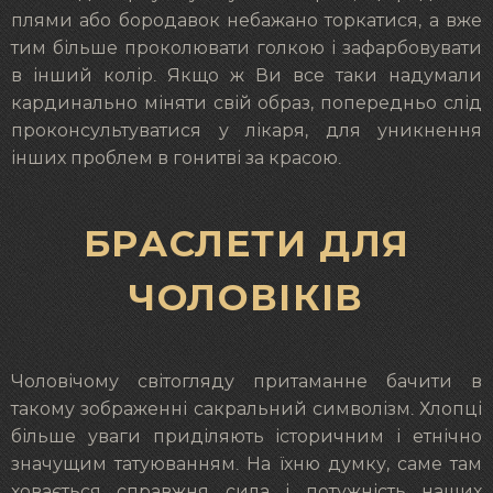
плями або бородавок небажано торкатися, а вже
тим більше проколювати голкою і зафарбовувати
в інший колір. Якщо ж Ви все таки надумали
кардинально міняти свій образ, попередньо слід
проконсультуватися у лікаря, для уникнення
інших проблем в гонитві за красою.
БРАСЛЕТИ ДЛЯ
ЧОЛОВІКІВ
Чоловічому світогляду притаманне бачити в
такому зображенні сакральний символізм. Хлопці
більше уваги приділяють історичним і етнічно
значущим татуюванням. На їхню думку, саме там
ховається справжня сила і потужність наших