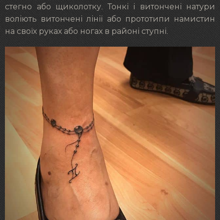
стегно або щиколотку. Тонкі і витончені натури
воліють витончені лінії або прототипи намистин
на своїх руках або ногах в районі ступні.