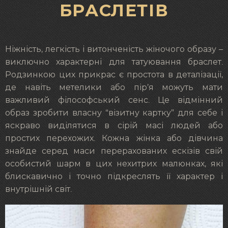
БРАСЛЕТІВ
Ніжність, легкість і витонченість жіночого образу –
виключно характерні для татуювання браслет.
Родзинкою цих прикрас є простота в деталізації,
де навіть метелики або пір’я можуть мати
важливий філософський сенс. Це відмінний
образ зробити власну “візитну картку” для себе і
яскраво виділятися в сірій масі людей або
простих перехожих. Кожна жінка або дівчина
знайде серед маси перерахованих ескізів свій
особистий шарм в цих нехитрих малюнках, які
блискавично і точно підкреслять її характер і
внутрішній світ.