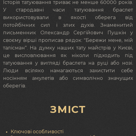
Історія татуювання триває не менше 60000 років.
У стародавні часи татуювання браслет
використовували в якості оберега від
потойбічних сил і злих духів. Знаменитий
письменник Олександр Сергійович Пушкін у
своєму вірші прописав рядок: “Бережи мене, мій
талісман”. На думку наших тату майстрів у Києві,
це висловлювання як ніколи підходить під
татуювання у вигляді браслета на руці або нозі.
Люди всіляко намагаються захистити себе
носінням амулетів або символічно значущих
оберегів.
ЗМІСТ
Ключові особливості