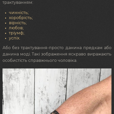
трактуванням:
чинність;
хоробрість;
вірність;
любов;
тріумф;
успіх.
Або без трактування-просто данина предкам або
данина моді. Такі зображення яскраво виражають
особистість справжнього чоловіка.