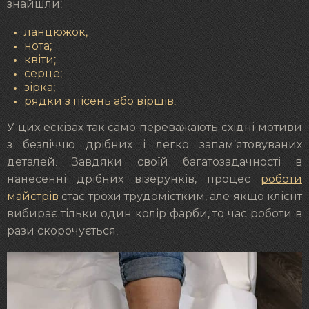
знайшли:
ланцюжок;
нота;
квіти;
серце;
зірка;
рядки з пісень або віршів.
У цих ескізах так само переважають східні мотиви
з безліччю дрібних і легко запам’ятовуваних
деталей. Завдяки своїй багатозадачності в
нанесенні дрібних візерунків, процес
роботи
майстрів
стає трохи трудомістким, але якщо клієнт
вибирає тільки один колір фарби, то час роботи в
рази скорочується.