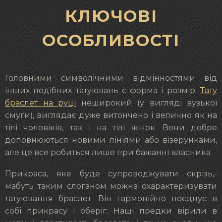
КЛЮЧОВІ
ОСОБЛИВОСТІ
Головними символічними відмінностями від
інших подібних татуювань є форма і розмір.
Тату
браслет на руці
неширокий (у вигляді вузької
смуги), виглядає дуже витончено і велично як на
тілі чоловіків, так і на тілі жінок. Вони добре
доповнюються новими лініями або візерунками,
але це все робиться лише при бажанні власника.
Прикраса, яке буде супроводжувати скрізь,-
мабуть таким слоганом можна охарактеризувати
татуювання браслет. Він гармонійно поєднує в
собі прикрасу і оберіг. Наші предки вірили в