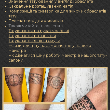
Значення татуювання у вигляді браслета
Сакральне розташування на тілі
Композиції та символіка для жіночих браслетів
тату
Браслет тату для чоловіків
Також читайте цікаві статті:
Татуювання на руках чоловічі
Татуювання на зап’ястя
Татуювання лінії та смуги
Ескізи для тату на замовлення у нашого
майстра
Як дізнатися ціну роботи майстрів нашого тату-
салону