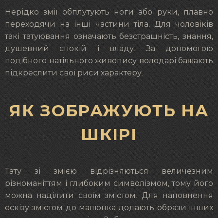
Нерідко змії обплутують ноги або руки, плавно
переходячи на інші частини тіла. Для чоловіків
такі татуювання означають безстрашність, знання,
душевний спокій і владу. За допомогою
подібного натільного живопису володарі бажають
підкреслити свої риси характеру.
ЯК ЗОБРАЖУЮТЬ НА
ШКІРІ
Тату зі змією відрізняються величезним
різноманіттям і глибоким символізмом, тому його
можна наділити своїм змістом. Для наповнення
ескізу змістом до малюнка додають образи інших