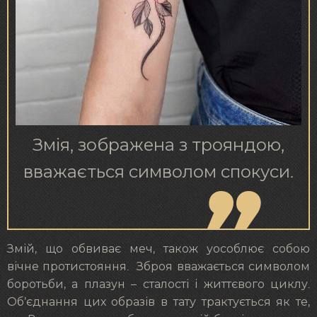
Змія, зображена з трояндою,
вважається символом спокуси.
Змій, що обвиває меч, також уособлює собою
вічне протистояння. Зброя вважається символом
боротьби, а плазун – сталості і життєвого циклу.
Об’єднання цих образів в тату трактується як те,