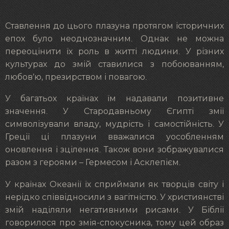
Ставлення до цього плазуна протягом історичних
епох було неоднозначним. Однак не можна
переоцінити їх роль в житті людини. У різних
культурах до змій ставилися з побоюванням,
любов’ю, презирством і повагою.
У багатьох країнах їм надавали позитивне
значення. У Стародавньому Єгипті змії
символізували владу, мудрість і самостійність. У
Греції ці плазуни вважалися уособленням
оновлення і зцілення. Також вони зображувалися
разом з героями – Гермесом і Асклепієм.
У країнах Океанії їх сприймали як творців світу і
нерідко співвідносили з вагітністю. У християнстві
змій наділяли негативними рисами. У Біблії
говорилося про змія-спокусника, тому цей образ