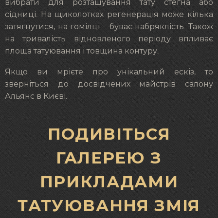
вибрати для розташування тату стегна або
сідниці. На щиколотках регенерація може кілька
затягнутися, на гомілці – буває набряклість. Також
на тривалість відновленого періоду впливає
площа татуювання і товщина контуру.
Якщо ви мрієте про унікальний ескіз, то
зверніться до досвідчених майстрів салону
Альянс в Києві.
ПОДИВІТЬСЯ
ГАЛЕРЕЮ З
ПРИКЛАДАМИ
ТАТУЮВАННЯ ЗМІЯ