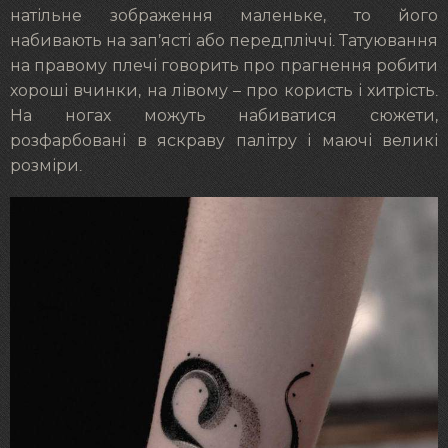
натільне зображення маленьке, то його
набивають на зап’ясті або передпліччі. Татуювання
на правому плечі говорить про прагнення робити
хороші вчинки, на лівому – про користь і хитрість.
На ногах можуть набиватися сюжети,
розфарбовані в яскраву палітру і маючі великі
розміри.