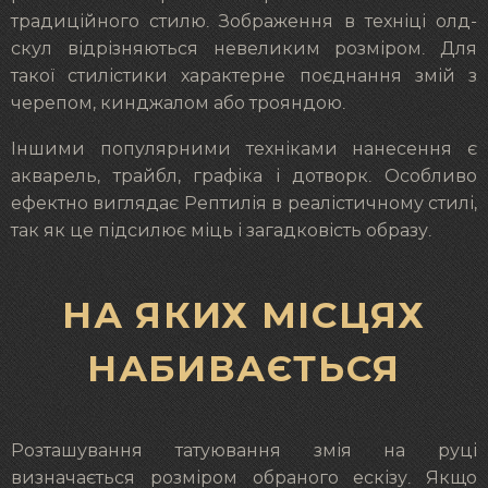
традиційного стилю. Зображення в техніці олд-
скул відрізняються невеликим розміром. Для
такої стилістики характерне поєднання змій з
черепом, кинджалом або трояндою.
Іншими популярними техніками нанесення є
акварель, трайбл, графіка і дотворк. Особливо
ефектно виглядає Рептилія в реалістичному стилі,
так як це підсилює міць і загадковість образу.
НА ЯКИХ МІСЦЯХ
НАБИВАЄТЬСЯ
Розташування татуювання змія на руці
визначається розміром обраного ескізу. Якщо