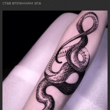
став втіленням зла.