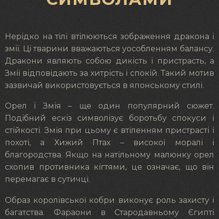
Нерідко на тілі втілюються зображення дракона і
змії. Ці тварини вважаються уособленням балансу.
Дракони являють собою дикість і пристрасть, а
Змії відповідають за хитрість і спокій. Такий мотив
зазвичай використовується в японському стилі.
Орел і Змія – ще один популярний сюжет.
Подібний ескіз символізує боротьбу спокуси і
стійкості. Змія при цьому є втіленням пристрасті і
похоті, а Хижий Птах – високої моралі і
благородства. Якщо на натільному малюнку орел
схопив противника кігтями, це означає, що він
перемагає в сутичці.
Образ королівської кобри виконує роль захисту і
багатства. Фараони в Стародавньому Єгипті