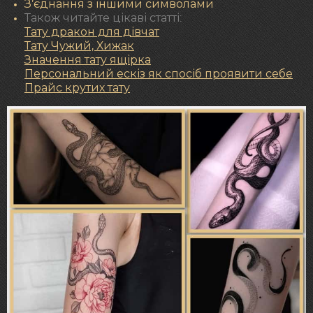
З’єднання з іншими символами
Також читайте цікаві статті:
Тату дракон для дівчат
Тату Чужий, Хижак
Значення тату ящірка
Персональний ескіз як спосіб проявити себе
Прайс крутих тату