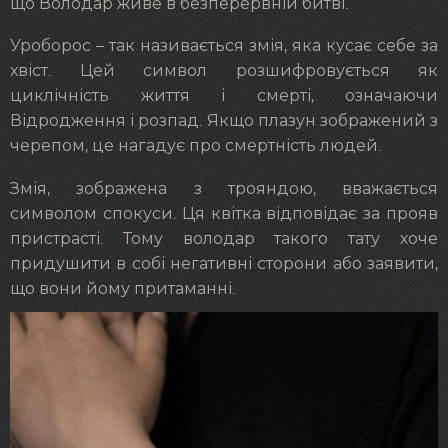
що Володар живе в безперервній битві.
Уроборос – так називається змія, яка кусає себе за
хвіст. Цей символ розшифровується як
циклічність життя і смерті, означаючи
Відродження і розпад. Якщо плазун зображений з
черепом, це нагадує про смертність людей.
Змія, зображена з трояндою, вважається
символом спокуси. Ця квітка відповідає за прояв
пристрасті. Тому володар такого тату хоче
придушити в собі негативні сторони або заявити,
що вони йому притаманні.