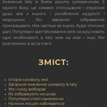
Значення тату зі Змієм досить суперечливе. З
одного боку, це символ спокушання і отруєння
душі, але з іншого – уособлення мудрості і
медицини. Які варіанти зображення
прикрашають тіла частіше за інших, буде описано
далі. Популярні ідеї татуювання змія на руці мають
одні особливості, а тату змія на нозі – інші. Ми
розглянемо їх всі в статті.
ЗМІСТ:
Історія символу змії
Загальне значення символу в тату
Хто і чому вибирає
Як зображують на шкірі
Популярні стилі нанесення
На яких місцях набивається