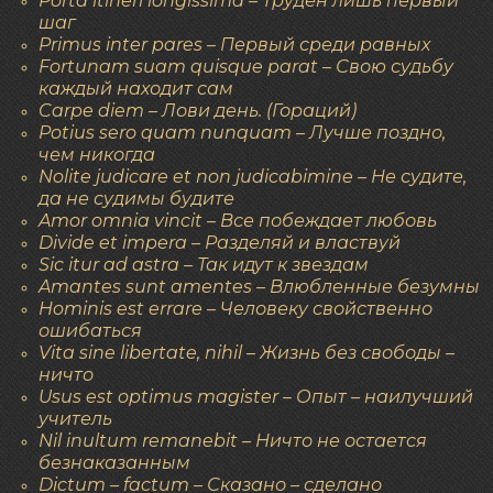
Porta itineri longissima – Труден лишь первый
шаг
Primus inter pares – Первый среди равных
Fortunam suam quisque parat – Свою судьбу
каждый находит сам
Carpe diem – Лови день. (Гораций)
Potius sero quam nunquam – Лучше поздно,
чем никогда
Nolite judicare et non judicabimine – Не судите,
да не судимы будите
Amor omnia vincit – Все побеждает любовь
Divide et impera – Разделяй и властвуй
Sic itur ad astra – Так идут к звездам
Amantes sunt amentes – Влюбленные безумны
Hominis est errare – Человеку свойственно
ошибаться
Vita sine libertate, nihil – Жизнь без свободы –
ничто
Usus est optimus magister – Опыт – наилучший
учитель
Nil inultum remanebit – Ничто не остается
безнаказанным
Dictum – factum – Сказано – сделано