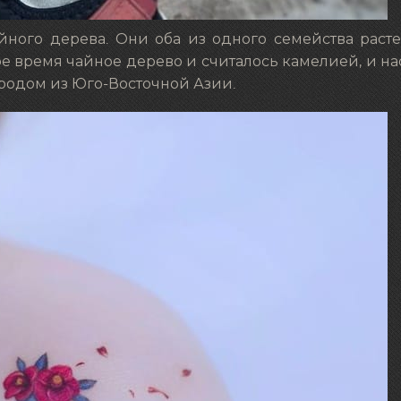
ного дерева. Они оба из одного семейства расте
е время чайное дерево и считалось камелией, и на
 родом из Юго-Восточной Азии.