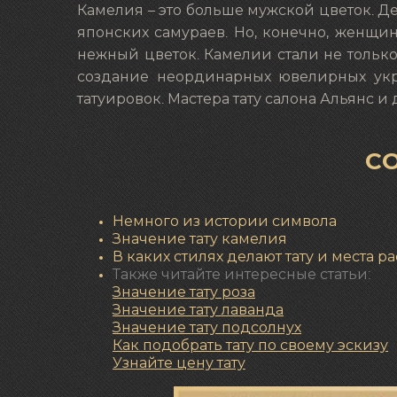
Камелия – это больше мужской цветок. Де
японских самураев. Но, конечно, женщи
нежный цветок. Камелии стали не тольк
создание неординарных ювелирных укр
татуировок. Мастера тату салона Альянс и
С
Немного из истории символа
Значение тату камелия
В каких стилях делают тату и места 
Также читайте интересные статьи:
Значение тату роза
Значение
тату лаванда
Значение
тату подсолнух
Как подобрать тату по своему эскизу
Узнайте цену тату