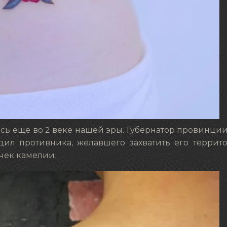
ь еще во 2 веке нашей эры. Губернатор провинци
дил противника, желавшего захватить его террит
чек камелии.