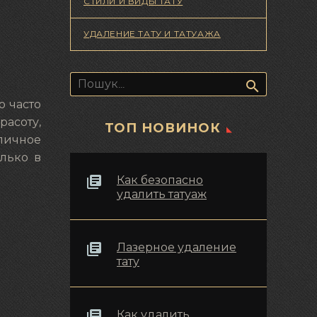
СТИЛИ И ВИДЫ ТАТУ
УДАЛЕНИЕ ТАТУ И ТАТУАЖА
Пошук:
о часто
асоту,
ТОП НОВИНОК
личное
олько в
Как безопасно
удалить татуаж
Лазерное удаление
тату
Как удалить