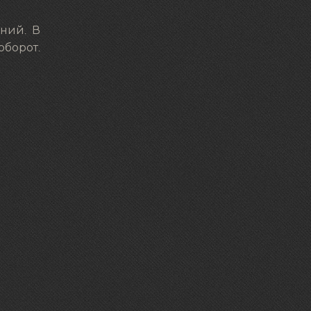
ний. В
оборот.