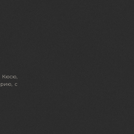
и Кюсю,
орию, с