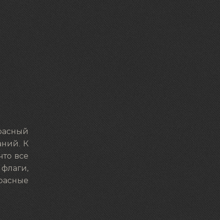
красный
аний. К
что все
 флаги,
расные