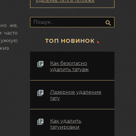
УДАЛЕНИЕ ТАТУ И ТАТУАЖА
Пошук:
но же,
м часто
ТОП НОВИНОК
 нужную
киз.
Как безопасно
удалить татуаж
Лазерное удаление
тату
Как удалить
татуировки