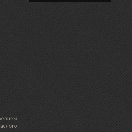
Древнем
расного