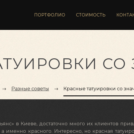
ПОРТФОЛИО
СТОИМОСТЬ
КОНТА
АТУИРОВКИ СО
Разные советы
Красные татуировки со зн
ьянс» в Киеве, достаточно много их клиентов при
 а именно красного. Интересно, но красная татуир