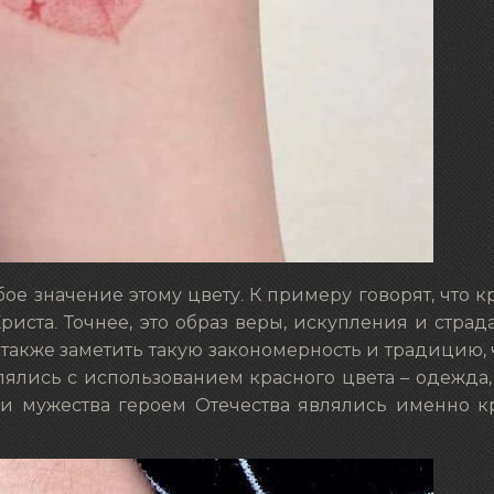
ое значение этому цвету. К примеру говорят, что 
иста. Точнее, это образ веры, искупления и страд
также заметить такую закономерность и традицию, 
ялись с использованием красного цвета – одежда,
 и мужества героем Отечества являлись именно к