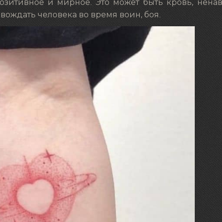
озитивное и мирное. Это может быть кровь, нена
овождать человека во время воин, боя.