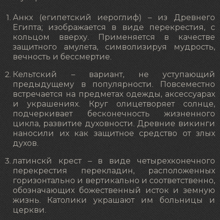
Анкх (египетский иероглиф) – из Древнего
Египта; изображается в виде перекрестия, с
кольцом вверху. Применяется в качестве
защитного амулета, символизируя мудрость,
вечность и бессмертие.
Кельтский – вариант, не уступающий
предыдущему в популярности. Повсеместно
встречается на предметах одежды, аксессуарах
и украшениях. Круг олицетворяет солнце,
подчеркивает бесконечность жизненного
цикла, развитие духовности. Древние викинги
наносили их как защитное средство от злых
духов.
латинскй крест – в виде четырехконечного
перекрестия перекладин, расположенных
горизонтально и вертикально и соответственно,
обозначающих божественный исток и земную
жизнь. Католики украшают им больницы и
церкви.