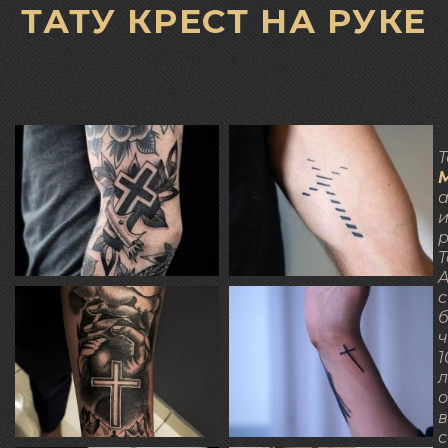
ТАТУ КРЕСТ НА РУКЕ
Т
а
р
T
A
с
1
в